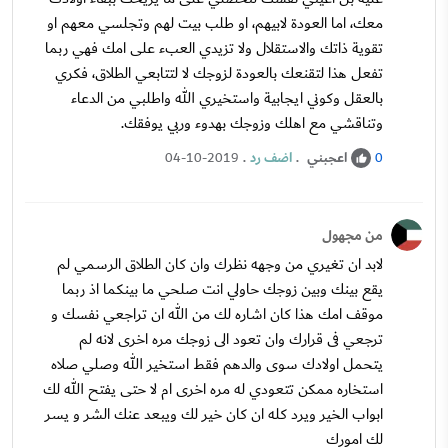
معك، اما العودة لابيهم، او طلب بيت لهم وتجلسي معهم او
تقوية ذاتك والاستقلال ولا تزيدي العبء على امك فهي ربما
تفعل هذا لتقنعك بالعودة لزوجك لا لتتابعي الطلاق، فكري
بالعقل وكوني ايجابية واستخيري الله واطلبي من الدعاء
وتناقشي مع اهلك وزوجك بهدوء وربي يوفقك.
اعجبني
.
اضف رد
.
04-10-2019
0
من مجهول
لابد ان تغيري من وجهه نظرك وان كان الطلاق الرسمي لم
يقع بينك وبين زوجك حاولي انت صلحي ما بينكما اذ ربما
موقف امك هذا كان اشاره لك من الله ان تراجعي نفسك و
ترجعي فى قرارك وان تعود الى زوجك مره اخرى لانه لم
يتحمل اولادك سوى والدهم فقط استخير الله وصلي صلاه
استخاره ممكن تتعودي له مره اخرى ام لا حتى يفتح الله لك
ابواب الخير ويرد كله ان كان خير لك ويبعد عنك الشر و يسر
لك امورك