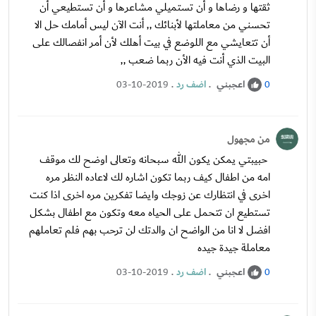
ثقتها و رضاها و أن تستميلي مشاعرها و أن تستطيعي أن
تحسني من معاملتها لأبنائك ,, أنت الآن ليس أمامك حل الا
أن تتعايشي مع اللوضع في بيت أهلك لأن أمر انفصالك على
البيت الذي أنت فيه الأن ربما ضعب ,,
اعجبني
.
اضف رد
.
03-10-2019
0
من مجهول
حبيبتي يمكن يكون الله سبحانه وتعالى اوضح لك موقف
امه من اطفال كيف ربما تكون اشاره لك لاعاده النظر مره
اخرى في انتظارك عن زوجك وايضا تفكرين مره اخرى اذا كنت
تستطيع ان تتحمل على الحياه معه وتكون مع اطفال بشكل
افضل لا انا من الواضح ان والدتك لن ترحب بهم فلم تعاملهم
معاملة جيدة جيده
اعجبني
.
اضف رد
.
03-10-2019
0