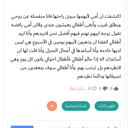
اكتشفت ان أمي لأيهمها سوى راحتها فانا منفصله عن زوجي
وبطلق قريب وأبغى أطفالي يعيشون عندي ولاكن أمي رافضه
تقول زوجه ابيهم تهتم فيهم أفضل نحن لانريدهم وأنا اريد
أطفالي اتفقنا ان يذهبون لأبيهم يومين في الأسبوع هي ليس
لديها خادمه وأنا أساعدها في أعمال المنزل وأنا قلت لها لن
أساعدك اله إذا جائو أطفالي فأطفال اخواتي ياتون كل يوم وهي
لاتطردهم بل. ترحب بهم. وأنا أطفالي سوف يتعقدون من
تصرفاتها ودائما تطردهم
شارك
0
0
0
تطوير الذات
قضايا اجتماعية