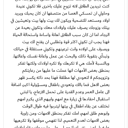
كنت تريدين الطلاق لانه تزوج عليك باخرى فلا تكوني عنيدة
وحاولي ان تمسكي العصا من منتصفها ان كان يحبك ويريد
اولاد ومستعد للتضحية ويكون لك بيت ولها بيت وتعيشين في
بيتك وزوجك يصرف عليك واولادك معك وتكوني بعيدة عن
الرجاء. اما ان كان سبب الطلاق اهانة واساءة واستحالة الحياة
فهنا يجب ان تكوني اكثر قوة وتطلبي ان يفتح لك بيت
ويصرف على اولاده وانت ترعينهم وتكوني مستقلة في حياتك
وتبدأي بتقوية ذاتك والبحث عن عمل واعانة نفسك واعالتها.
وبالنسبة لأمك هي لا تكرهك ولا تكره اولادك ولكنها تفكر
بمنطق بعض الأمهات انها عملت ما عليها من رعايتكم
وتزويجكم لا لتعودي لها مطلقة فهذا بحد ذاته يكسر ظهر
بعض الاهل فما بالك وتعودي باطفال ومسؤولية اكبر، اضافة
الى عامل العمر وعدم القدرة على تحمل الازعاج، يا ابنتي
استقبال احفادها في زيارة مع امهم وابيهم الذي يكرم امهم
تختلف عن بقاء اطفال في بيتها ليتربوا فيه طوال الوقت
وابوهم طلق امهم، امك تفكر بمنطق الامهات ومن زاوية
بعض الامهات لعدم التعميم. لذا تفهمي موقفها ولا تكرهيها
عليه بل اعيني نفسك لتحصلي على ما يريحك ببقاء اولادك