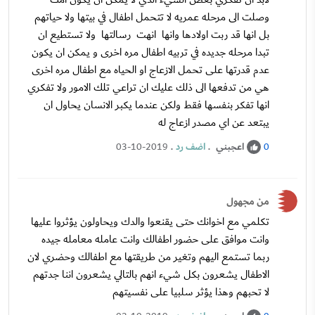
وصلت الى مرحله عمريه لا تتحمل اطفال في بيتها ولا حياتهم
بل انها قد ربت اولادها وانها انهت رسالتها ولا تستطيع ان
تبدا مرحله جديده في تربيه اطفال مره اخرى و يمكن ان يكون
عدم قدرتها على تحمل الازعاج او الحياه مع اطفال مره اخرى
هي من تدفعها الى ذلك عليك ان تراعي تلك الامور ولا تفكري
انها تفكر بنفسها فقط ولكن عندما يكبر الانسان يحاول ان
يبتعد عن اي مصدر ازعاج له
اعجبني
.
اضف رد
.
03-10-2019
0
من مجهول
تكلمي مع اخوانك حتى يقنعوا والدك ويحاولون يؤثروا عليها
وانت موافق على حضور اطفالك وانت عامله معامله جيده
ربما تستمع اليهم وتغير من طريقتها مع اطفالك وحضري لان
الاطفال يشعرون بكل شيء انهم بالتالي يشعرون اننا جدتهم
لا تحبهم وهذا يؤثر سلبيا على نفسيتهم