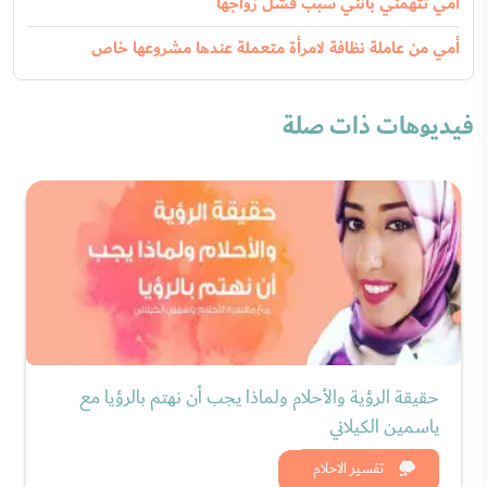
أمي تتهمني بأنني سبب فشل زواجها
أمي من عاملة نظافة لامرأة متعملة عندها مشروعها خاص
فيديوهات ذات صلة
حقيقة الرؤية والأحلام ولماذا يجب أن نهتم بالرؤيا مع
ياسمين الكيلاني
شاهد الان
تفسير الاحلام