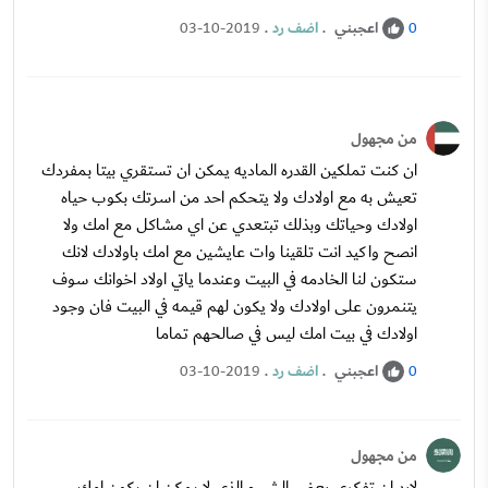
اعجبني
.
اضف رد
.
03-10-2019
0
من مجهول
ان كنت تملكين القدره الماديه يمكن ان تستقري بيتا بمفردك
تعيش به مع اولادك ولا يتحكم احد من اسرتك بكوب حياه
اولادك وحياتك وبذلك تبتعدي عن اي مشاكل مع امك ولا
انصح واكيد انت تلقينا وات عايشين مع امك باولادك لانك
ستكون لنا الخادمه في البيت وعندما ياتي اولاد اخوانك سوف
يتنمرون على اولادك ولا يكون لهم قيمه في البيت فان وجود
اولادك في بيت امك ليس في صالحهم تماما
اعجبني
.
اضف رد
.
03-10-2019
0
من مجهول
لابد ان تفكري بعض الشيء الذي لا يمكن ان يكون امك