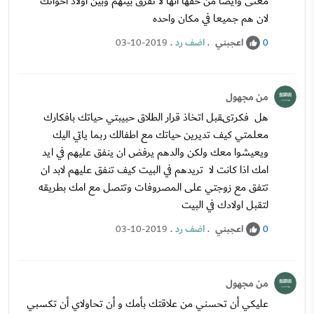
معنى وايضا من حقها انها لا تفرق بينهم وبين اولاد اخواتك
لان هم جميعا في مكان واحده
اعجبني
.
اضف رد
.
03-10-2019
0
من مجهول
هل فكرتىقبل اتخاذ قرار الطلاق حبيبتي حياتك بافكارك
معلمتي كيف تديرين حياتك مع اطفالك ربما ياتي اليك
ويعيشوا معك ولكن والدهم يرفض ان ينفق عليهم في ايد
امك اذا كانت لا تريدهم في البيت كيف تنفق عليهم لابد ان
تتفق مع زوجتي على المصروفات وتتصل مع امك بطريقه
لتقبل اولادك في البيت
اعجبني
.
اضف رد
.
03-10-2019
0
من مجهول
عليكي أن تحسني من علاقتك بأمك و أن تحاولاي أن تكسبي