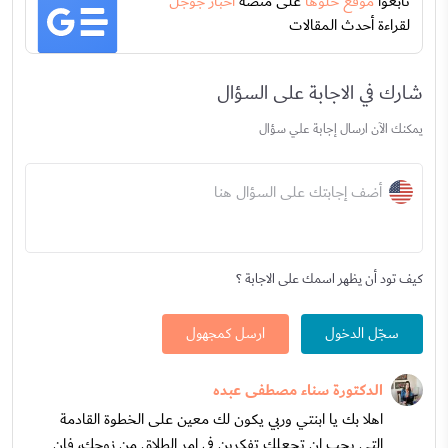
تابعوا
موقع حلوها
على منصة
اخبار جوجل
لقراءة أحدث المقالات
شارك في الاجابة على السؤال
يمكنك الآن ارسال إجابة علي سؤال
أضف إجابتك على السؤال هنا
كيف تود أن يظهر اسمك على الاجابة ؟
سجّل الدخول
ارسل كمجهول
الدكتورة سناء مصطفى عبده
اهلا بك يا ابنتي وربي يكون لك معين على الخطوة القادمة
التي يجب ان تجعلك تفكرين في امر الطلاق من زوجك، فان