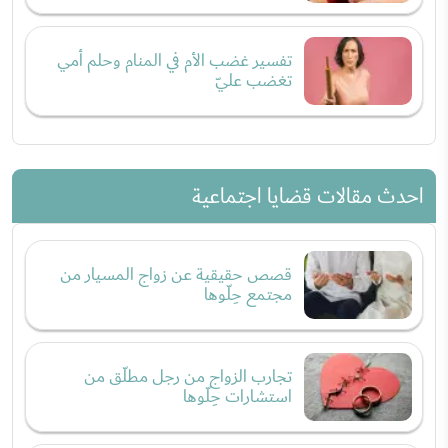
تفسير غضب الأم في المنام وحلم أمي
تغضب عليّ
احدث مقالات قضايا اجتماعية
قصص حقيقية عن زواج المسيار من
مجتمع حِلّوها
تجارب الزواج من رجل مطلّق من
استشارات حِلّوها