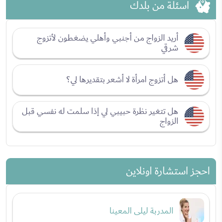
اسئلة من بلدك
أريد الزواج من أجنبي وأهلي يضغطون لأتزوج
شرقي
هل أتزوج امرأة لا أشعر بتقديرها لي؟
هل تتغير نظرة حبيبي لي إذا سلمت له نفسي قبل
الزواج
احجز استشارة اونلاين
المدربة ليلى المعينا