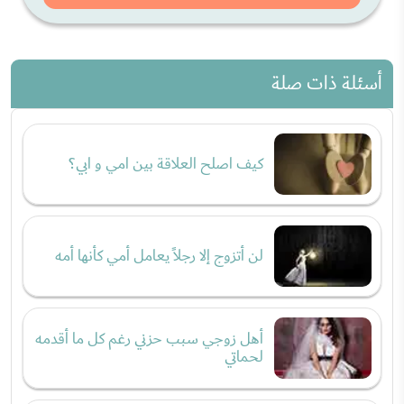
أسئلة ذات صلة
كيف اصلح العلاقة بين امي و ابي؟
لن أتزوج إلا رجلاً يعامل أمي كأنها أمه
أهل زوجي سبب حزني رغم كل ما أقدمه
لحماتي