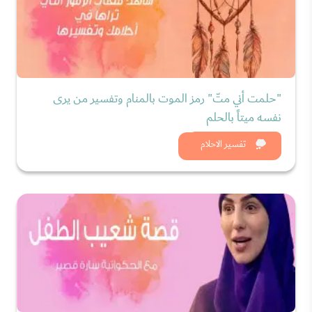
"حلمت أني متّ" رمز الموت بالمنام وتفسير من يرى
نفسه ميتاً بالحلم
شاهد الان
تفسير الاحلام