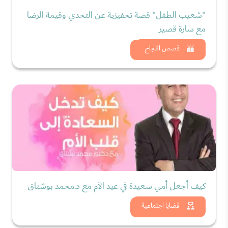
"شعيب الطفل" قصة تحفيزية عن التحدي وقيمة الرضا
مع سارة قصير
شاهد الان
قصص النجاح
كيف أجعل أمي سعيدة في عيد الأم مع د.محمد بوشناق
شاهد الان
قضايا اجتماعية