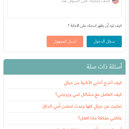
أضف إجابتك على السؤال هنا
كيف تود أن يظهر اسمك على الاجابة ؟
سجّل الدخول
ارسل كمجهول
أسئلة ذات صلة
كيف أخرج أختي الأنانية من حياتي
كيف اتعامل مع مشاكل امي وزوجتي؟
تخليت عن حياتي كلها وعدت لحضن أمي الدافئ
عائلتي مفككة ماذا افعل؟