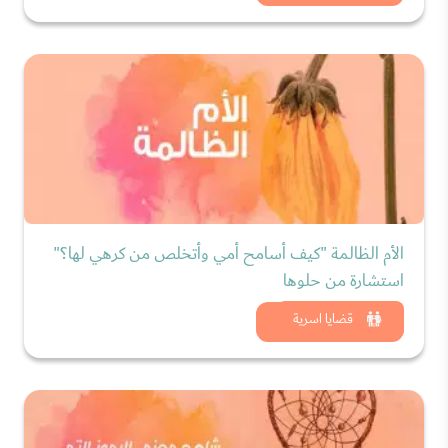
الأم الظالمة "كيف أسامح أمي وأتخلص من كرهي لها؟"
استشارة من حلوها
شاهد الان
قضايا اسرية