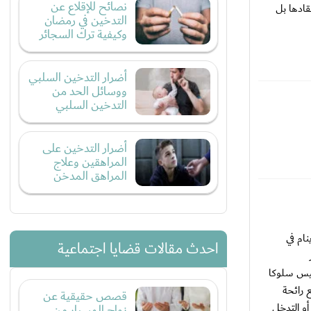
نصائح للإقلاع عن
قادها بل
التدخين في رمضان
وكيفية ترك السجائر
أضرار التدخين السلبي
ووسائل الحد من
التدخين السلبي
أضرار التدخين على
المراهقين وعلاج
المراهق المدخن
ام في
احدث مقالات قضايا اجتماعية
ليس سلوكا
 رائحة
قصص حقيقية عن
أو التدخل
زواج المسيار من