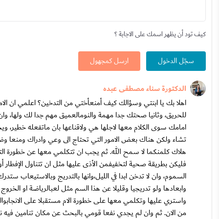
كيف تود أن يظهر اسمك على الاجابة ؟
سجّل الدخول
ارسل كمجهول
الدكتورة سناء مصطفى عبده
اهلا بك يا ابنتي وسؤالك كيف أمنعأختي من التدخين؟ اعلمي ان الام
للحريق، وثانيا صحتك جدا مهمة والنومالعميق مهم جدا لك ولها، وا
امامك سوى الكلام معها لاجلها هي ولاقناعها بان ماتفعله خطير،
تشاء ولكن هناك بعض الامور التي تحتاج الى وعي وادراك ومنعا وض
هلاك كلمنكما لا سمح الله. ثم يجب ان تتكلمي معها عن خطورة التدخ
فليكن بطريقة صحية لتخفيفمن الأذى عليها مثل ان تتناول الإفطار أول
السموم، وان لا تدخن ابدا في الليل،وانها بالتدريج وبالاستيعاب س
وابعادها ولو تدريجيا وقليلا عن هذا السم مثل لعبالرياضة او الخروج
واستري عليها وتكلمي معها على خطورة الام مستقبلا على الانجابو
من الان. ثم وان لم يجدي نفعا قومي بالبحث عن مكان تنامين فيه نو