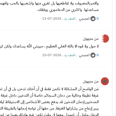
والامربالمعروف، ولا تقاطعيها بل تقربي منها واشعريها بالحب وافهم
مساعدتها واكثري من الدعاء،وربي يوفقك.
اعجبني
.
اضف رد
.
15-07-2026
0
من مجهول
لا حول ولا قوه الا بالله العلي العظيم ، حبيبتي الله يساعدك ولكن ك
اعجبني
.
اضف رد
.
10-07-2026
0
من مجهول
من الواضح أن المشكلة لا تكمن فقط في أن أختك تدخن، بل في أن
غرفة نظيفة وخالية من دخان السجائر، خاصة أن التدخين داخل غرفة
المدخنين.إدمان التدخين قد يدفع بعض الأشخاص إلى الاستيقاظ ليلا
يبرر إزعاج من يشاركها الغرفة. من حقها أن تواجه إدمانها بالطريقة 
الدخان.حاولي أن تتحدثي معها في وقت تكون فيه هادئة، بعيدا عن لحظة