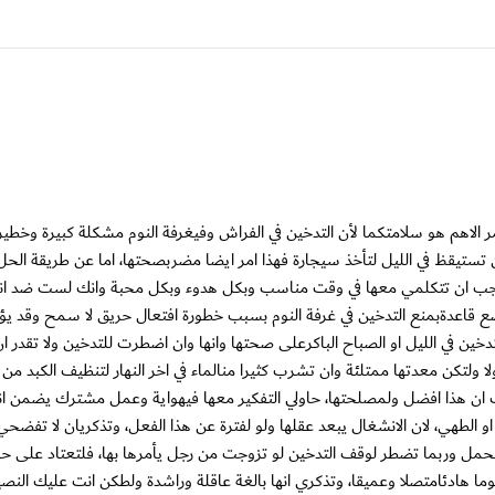
ر الاهم هو سلامتكما لأن التدخين في الفراش وفيغرفة النوم مشكلة كبيرة وخطي
ن تستيقظ في الليل لتأخذ سيجارة فهذا امر ايضا مضربصحتها، اما عن طريقة الح
 ويجب ان تتكلمي معها في وقت مناسب وبكل هدوء وبكل محبة وانك لست ضد ان
ع قاعدةبمنع التدخين في غرفة النوم بسبب خطورة افتعال حريق لا سمح وقد يؤ
ين في الليل او الصباح الباكرعلى صحتها وانها وان اضطرت للتدخين ولا تقدر ان
ا ولتكن معدتها ممتلئة وان تشرب كثيرا منالماء في اخر النهار لتنظيف الكبد من 
تدرك ان هذا افضل ولمصلحتها، حاولي التفكير معها فيهواية وعمل مشترك يضمن ان
 او الطهي، لان الانشغال يبعد عقلها ولو لفترة عن هذا الفعل، وتذكريان لا تفضح
الحمل وربما تضطر لوقف التدخين لو تزوجت من رجل يأمرها بها، فلتعتاد على 
ما هادئامتصلا وعميقا، وتذكري انها بالغة عاقلة وراشدة ولطكن انت عليك النص