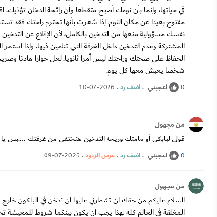
في حياتها، وإنما بأن نومك أصبح متقطعا وأن رائحة الدخان تؤذيك. اق
مفتوح بعيدا عن مكان النوم. إذا شعرت بأنها تحترم راحتك فقد تس
نفسك مسؤولية منعها من التدخين بالكامل، لأن الإقلاع عن التدخين 
المشتركة وعدم التدخين داخل الغرفة التي تنامين فيها. وإذا استمر 
الحفاظ على صحتك وراحتك ليس أمرا ثانويا. لعل حوارا هادئا وصريح
شخصا يعيش معها كل يوم.
اعجبني
.
اضف رد
.
10-07-2026
0
من مجهول
قولى لبابكى أو مامتك وريحه التدخين هتختفى من غرفتك ....بس يا
اعجبني
.
اضف رد
.
عرض الردود
.
09-07-2026
0
من مجهول
السلام عليكم من حقك ان تشطرتي عليها ان تدخن في البلكون خارج ال
المغلقة في العالم كله لهذا يجب ان يكون بينكما شروط للمعيشة تح