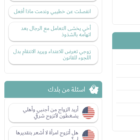
انفصلت عن خطيبي وندمت ماذا أفعل
أخي يخشى التعامل مع الرجال بعد
اتهامه بالشذوذ
زوجي تعرض للاعتداء ويريد الانتقام بدل
اللجوء للقانون
اسئلة من بلدك
أريد الزواج من أجنبي وأهلي
يضغطون لأتزوج شرقي
هل أتزوج امرأة لا أشعر بتقديرها
لي؟