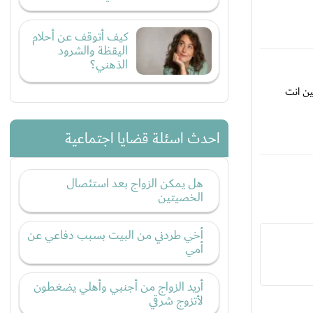
كيف أتوقف عن أحلام
اليقظة والشرود
الذهني؟
ن انت
احدث اسئلة قضايا اجتماعية
هل يمكن الزواج بعد استئصال
الخصيتين
أخي طردني من البيت بسبب دفاعي عن
أمي
أريد الزواج من أجنبي وأهلي يضغطون
لأتزوج شرقي