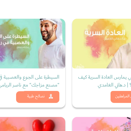
 يمارس العادة السرية كيف
السيطرة على الجوع والعصبية ف
| د.هاني الغامدي
"مصنع مزاجك" مع ناصر الريامي
د الان
شاهد الان
المراهقين
نصائح طبية