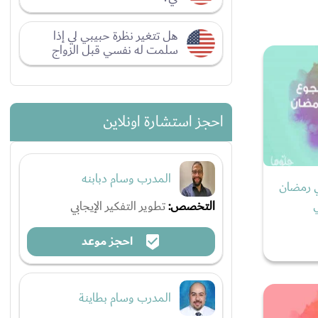
هل تتغير نظرة حبيبي لي إذا
سلمت له نفسي قبل الزواج
احجز استشارة اونلاين
المدرب وسام دبابنه
ي رمضان
التخصص:
تطوير التفكير الإيجابي
احجز موعد
المدرب وسام بطاينة