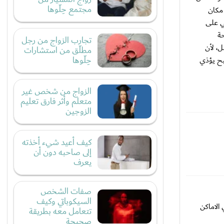
مجتمع حِلّوها
 مكان
ي على
حة
تجارب الزواج من رجل
ل، لأن
مطلّق من استشارات
حِلّوها
بح يؤذي
الزواج من شخص غير
متعلم وأثر فارق تعليم
الزوجين
كيف أعيد شيء أخذته
إلى صاحبه دون أن
يعرف
صفات الشخص
السيكوباتي وكيف
الاماكن
تتعامل معه بطريقة
صحيحة