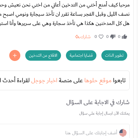
مرحبا كيف أمنع أختي من التدخين أعاني من اختي نحن نعيش وحدنا 
نصف الليل وقبل الفجر بساعة تقرر ان تأخذ سيجارة ونومي اصبح متقط
هل كل المدخنين هكذا هي تأخذ سجارة وهي على سريرها وأنا استيق
شارك
0
0
0
تطوير الذات
قضايا اجتماعية
الاقلاع عن التدخين
تابعوا
موقع حلوها
على منصة
اخبار جوجل
لقراءة أحدث ا
شارك في الاجابة على السؤال
يمكنك الآن ارسال إجابة علي سؤال
أضف إجابتك على السؤال هنا