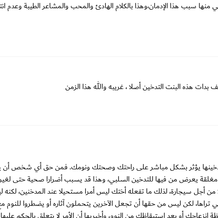
ي منها سبب هذا الإدمان،وهذا بالكلام الهادئ والمحب والمشاعر الطيبة وعدم انت
يف بدات هذه البنت التدخين أصلا ، غريبه والله هذا الزمن
 تدخينها يؤثر بشكل مباشر على راحتك وصحتك ونومك. فمن حق أي شخص أن ين
 مغلقة يعرض من فيها للتدخين السلبي، وهذا قد يسبب أضرارا صحية حتى لغير
 من أجل سيجارة، لذلك ما تفعله أختك ليس أمرا مستحيلا عند المدخنين، لكنه 
التي تراها، لكن ليس من حقها أن تجعل الآخرين يتحملون آثاره أو يضطروا للنوم مع
 انزعاجك أو بعد استيقاظك من النوم، وأخبريها أن الأمر لا يتعلق بالحكم عليها 