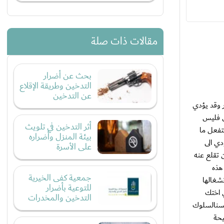
مقالات ذات صلة
بحث عن أضرار
التدخين وطريقة الإقلاع
عن التدخين
ر وقد يؤدي
ل فليس
أثر التدخين في تلويث
تفعل ما
بيئة المنزل وأضراره
دي الى
على الأسرة
 تقلع عنه
هذه
جمعية كفى الخيرية
شغالها
للتوعية بأضرار
ي اختك
التدخين والمخدرات
حسنالسلوك
يحة