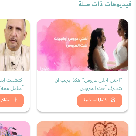
فيديوهات ذات صلة
"أختي أحلى عروس" هكذا يجب أن
اكتشفت ابني
تتصرف أخت العروس
أتعامل معه؟ 
شاهد الان
شاه
قضايا اجتماعية
مشاكل 