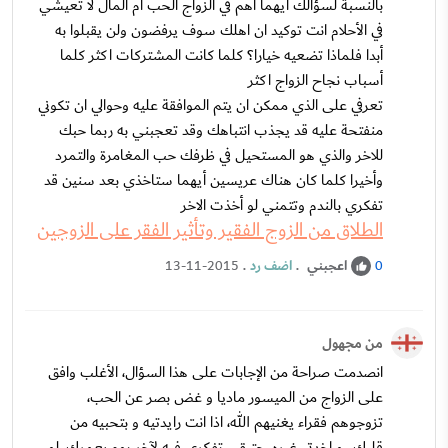
بالنسبة لسؤالك أيهما أهم في الزواج الحب أم المال لا تعيشي
في الأحلام انت توكيد ان اهلك سوف يرفضون ولن يقبلوا به
أبدا فلماذا تضعيه خيارا؟ كلما كانت المشتركات اكثر كلما
أسباب نجاح الزواج اكثر
تعرفي على الذي ممكن ان يتم الموافقة عليه وحوالي ان تكوني
منفتحة عليه قد يجذب انتباهك وقد تعجبني به ربما حبك
للاخر والذي هو المستحيل في ظرفك حب المغامرة والتمرد
وأخيرا كلما كان هناك عريسين أيهما ستاخذي بعد سنين قد
تفكري بالندم وتتمني لو أخذت الاخر
الطلاق من الزوج الفقير وتأثير الفقر على الزوجين
اعجبني
.
اضف رد
.
13-11-2015
0
من مجهول
انصدمت صراحة من الإجابات على هذا السؤال، الأغلب وافق
على الزواج من الميسور ماديا و غض بصر عن الحب،
تزوجوهم فقراء يغنيهم الله، اذا انت رايدتيه و بتحبيه من
قلبك،. و اخدتي غيره، حتبقى تفكري فيه لآخر يوم بعمرك، لو