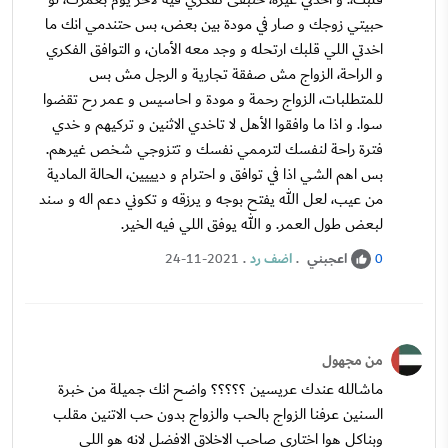
حبيتي زوجك و صار في مودة بين بعض، بس حتندمي انك ما
اخدتي اللي قلبك ارتحله و وجد معه الأمان، و التوافق الفكري
و الراحة، الزواج مش صفقة تجارية و الرجل مش بس
للمتطلبات، الزواج رحمة و مودة و احاسيس و عمر رح تقضوا
سوا. و اذا ما وافقوا الأهل لا تاخدي الاثنين و تركيهم و خدي
فترة راحة لنفسك لترممي نفسك و تتزوجي شخص غيرهم.
بس اهم الشي اذا في توافق و احترام و ديييين، الحالة المادية
من عيب، لعل الله يفتح بوجه و يرزقه و تكوني دعم اله و سند
لبعض طول العمر. و الله يوفق اللي فيه الخير.
اعجبني
.
اضف رد
.
24-11-2021
0
من مجهول
ماشالله عندك عريسين ؟؟؟؟؟ واضح انك جميلة من خبرة
السنين عرفنا الزواج بالحب والزواج بدون حب الاتنين مقلب
وبناكل هوا اختاري صاحب الاخلاق الافضل لانه هو اللي