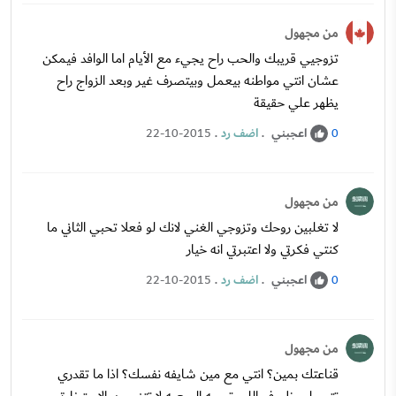
من مجهول
تزوجيي قريبك والحب راح يجيء مع الأيام اما الوافد فيمكن
عشان انتي مواطنه بيعمل وبيتصرف غير وبعد الزواج راح
يظهر علي حقيقة
اعجبني
.
اضف رد
.
22-10-2015
0
من مجهول
لا تغلبين روحك وتزوجي الغني لانك لو فعلا تحبي الثاني ما
كنتي فكرتي ولا اعتبرتي انه خيار
اعجبني
.
اضف رد
.
22-10-2015
0
من مجهول
قناعتك بمين؟ انتي مع مين شايفه نفسك؟ اذا ما تقدري