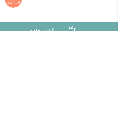
خريطة الموقع
تطوير الذات
مقالات
تحديات الحياة الزوجية
ألو حلوها
أطفال ومراهقون
حلوها تي في
الصحة العامة
الاختبارات
إضاءات للنفس الإنسانية
الكلمات المفتاحية
منوعات
حاسبة الحمل الولادة
مطبخ حلوها
خبراؤنا
الأسئلة