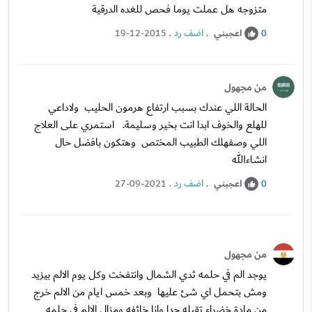
متزوجه هل عملت يوما فحص للغده الدرقية⁠⁠
اعجبني
.
اضف رد
.
19-12-2015
0
من مجهول
الحالة اللي عندك بسبب ارتفاع هرمون الحليب ولاداعي
للهلع والخوف ابدا انت بخير وسليمة. استمري على العلاج
اللي وصفهلك الطبيب المختص وهتكون بافضل حال
انشاءالله
اعجبني
.
اضف رد
.
27-09-2021
0
من مجهول
يوجد الم في حلمه ثدي الشمال وانتفخت وكل يوم الالم بيزيد
ومش بتحمل اي شئ عليها وبعد خمس ايام من الالم خرج
من مادة خضراء تقيله جدا وانا خائفه ومزال الالم في حلمه