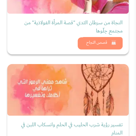
النجاة من سرطان الثدي "قصة المرأة الفولاذية" من
مجتمع حِلّوها
شاهد الان
قصص النجاح
تفسير رؤية شرب الحليب في الحلم وانسكاب اللبن في
المنام