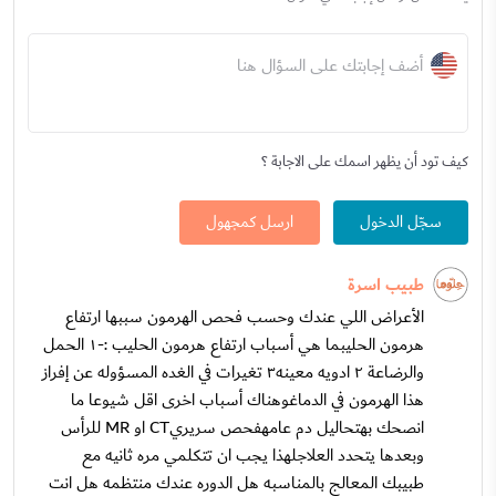
أضف إجابتك على السؤال هنا
كيف تود أن يظهر اسمك على الاجابة ؟
سجّل الدخول
ارسل كمجهول
طبيب اسرة
الأعراض اللي عندك وحسب فحص الهرمون سببها ارتفاع
هرمون الحليبما هي أسباب ارتفاع هرمون الحليب :-١ الحمل
والرضاعة ٢ ادويه معينه٣ تغيرات في الغده المسؤوله عن إفراز
هذا الهرمون في الدماغوهناك أسباب اخرى اقل شيوعا ما
انصحك بهتحاليل دم عامهفحص سريريCT او MR للرأس
وبعدها يتحدد العلاجلهذا يجب ان تتكلمي مره ثانيه مع
طبيبك المعالج بالمناسبه هل الدوره عندك منتظمه هل انت