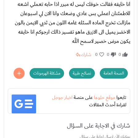
انا خايفه فقالت خوفك ليس له مبرر اذا حابه تعملي اشعه
للاطمئنان اعملي بس عادي وضعك وانا الان لي اسبوعان
مازالت تخرج الماده السئله غامه اللون من ثديي الايمن بالون
الاخضر يميل الى الازرق ماهو تفسير ذالك ارجوكم انا خايفه
يكون مرض خصير لاسمح الله
شارك
0
0
0
الصحة العامة
نصائح طبية
مشكلة الهرمونات
تابعوا
موقع حلوها
على منصة
اخبار جوجل
لقراءة أحدث المقالات
شارك في الاجابة على السؤال
يمكنك الآن ارسال إجابة علي سؤال