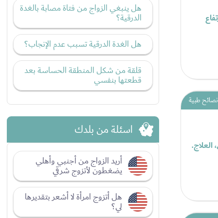
هل ينبغي الزواج من فتاة مصابة بالغدة
الدرقية؟
تفاع
هل الغدة الدرقية تسبب عدم الإنجاب؟
قلقة من شكل المنطقة الحساسة بعد
قطعتها بنفسي
نصائح طبية
اسئلة من بلدك
 العلاج.
أريد الزواج من أجنبي وأهلي
يضغطون لأتزوج شرقي
هل أتزوج امرأة لا أشعر بتقديرها
لي؟