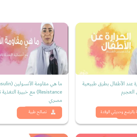
 عند الأطفال بطرق طبيعية
ما هي مقاومة الأنسولين (
العجرم
Resistance) مع خبيرة التغذية ت
مصري
د الان
شاهد الان
ة بالرضع وحديثي الولادة
نصائح طبية