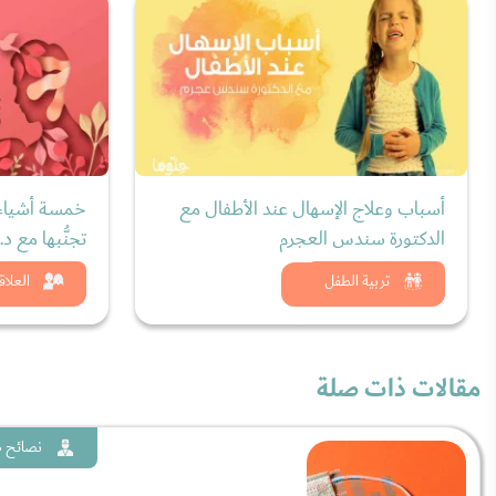
أسباب وعلاج الإسهال عند الأطفال مع
خمسة أشياء ت
الدكتورة سندس العجرم
تجنُّبها مع 
شاهد الان
شاه
تربية الطفل
العلاق
مقالات ذات صلة
نصائح ط