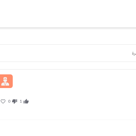
رة
0
1