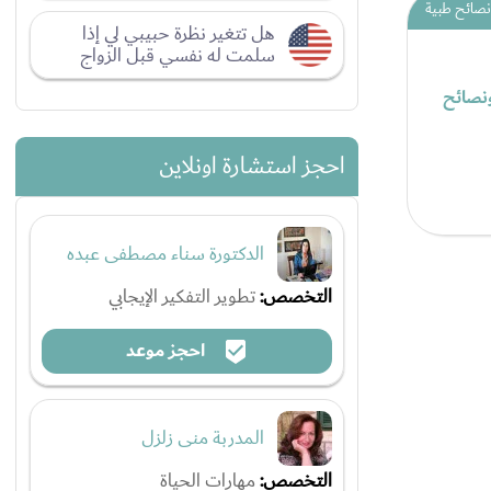
نصائح طبية
هل تتغير نظرة حبيبي لي إذا
سلمت له نفسي قبل الزواج
نصائح
احجز استشارة اونلاين
الدكتورة سناء مصطفى عبده
التخصص:
تطوير التفكير الإيجابي
احجز موعد
المدربة منى زلزل
التخصص:
مهارات الحياة