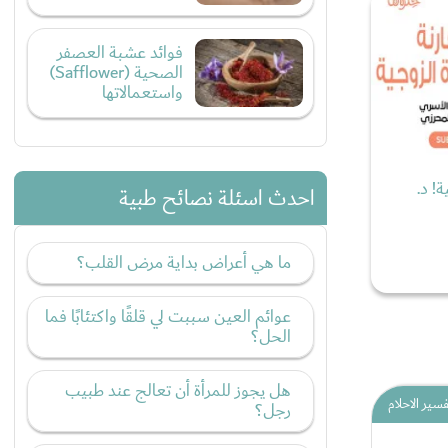
فوائد عشبة العصفر
الصحية (Safflower)
واستعمالاتها
! د.
احدث اسئلة نصائح طبية
ما هي أعراض بداية مرض القلب؟
عوائم العين سببت لي قلقًا واكتئابًا فما
الحل؟
هل يجوز للمرأة أن تعالج عند طبيب
فسير الاحلام
رجل؟