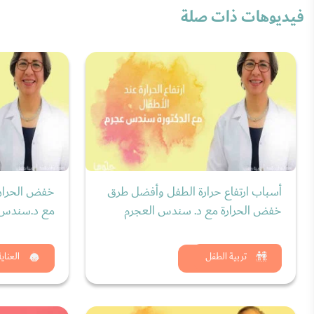
فيديوهات ذات صلة
أسباب ارتفاع حرارة الطفل وأفضل طرق
خفض الحرارة
خفض الحرارة مع د. سندس العجرم
مع د.سندس 
شاهد الان
شاه
تربية الطفل
العناي