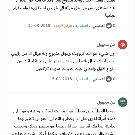
تطلبي وانتي اخدتي واحد متزوج واله ولاد ما الك حق تغاري
هاد الشعور بس من حق مرته الي خربتي استقرارها واستقرار
عيلتها
اعجبني
.
اضف رد
.
عرض الردود
.
15-03-2018
0
من مجهول
اول شيء هو انك تزوجت ىجل متزوج وله عيال انا من راييي
ليس لديك عيال فتطلقي منه واسهر على رعاية ابنائك من
الزوج الاول واعطي حبك لعيالك سوف ترتاحين
اعجبني
.
اضف رد
.
15-03-2018
0
من مجهول
مرحبا الخطأ ليس بخطأه هو انما انت لماذا تزوجتيه وهو على
ذمته أمرأة اخرى هل لم يخطر ببالك ان النفوس تتغير وما
بداخله تجاهك قد صار سرابا وطبعا هو مقصر معك وحسب
الشرع والدين يجب عليه الإنصاف بينكما في كل شئ طبعا غير