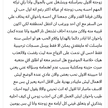
زوجته الاولى بمراسلته وينشغل عني بالجوال واذا راني تركه
المهم احسه يحب زوجته ام عياله اكثر رغم انه اول حب لي
ولاكن فرقنا القدر والان جمعنا الي احسه ياخواني انه يخاف علي
من السفر مع اي احد ويرغب ان انتقل لمنطقته لكي اكون
قريبه منه ولاكن متردده اخاف تشتعل نار الغيره وانا عنده كمان
ياخوان انا ابادر دائما بالهدايا وكلام الحب هو لو اجلس سنه
مارسلت له مايفقدني يمكن الا فقط يرسل مسجات ترحيبية
فقط احس اني ندمت على الزواج منه ليت رفضت ولااتعذب
هيك خلاصة الموضوع هل استمر معه او اطلق لاني متعبه
صرت حزينه ومكتئبة بسبب عدم اهتمامه وسؤاله عني يعني
انا حبيبته الاولى نحب بعض والان عادي عنده الوضع ليش
الاهمال ليش مايبادر بهدية على الاقل احبه يعبر لي بس مع
الاسف ماصار انا اقول له انت تحبني والالا يقول ايوه احبك
طيب ياخوان ايش العمل الان كي اجذب زوجي لي كيف اخليه
يتذكرني او يتعلق فيني كل ايامه مع زوجته وانا لي بس يومين