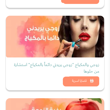
زوجي والمكياج "زوجي يريدني دائماً بالمكياج" استشارة
من حلوها
شاهد الان
قضايا اسرية