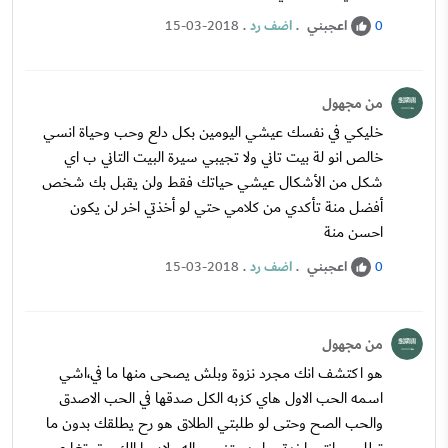
اعجبني
.
اضف رد
.
15-03-2018
0
من مجهول
خليكي في نفسك عيشي اليومين بكل دلع وحب وحياة انسي
خالص انو لة بيت تاني ولا تجيبي سيرة البيت التاني ب اي
شكل من الأشكال عيشي حياتك فقط ولن يقبل بك شخص
أفضل منة تأكدي من كلامي حتي لو أخذتي اخر لن يكون
احسن منة
اعجبني
.
اضف رد
.
15-03-2018
0
من مجهول
هو اكتشف انك مجرد نزوة وبلش يصحى منها ما في،اشي
اسمه الحب الاول هاي كزبه الكل صدقها في الحب الاصدق
والحب الصح وحتى لو طلبتي الطلاق هو رح يطلقك بدون ما