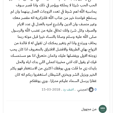
الحب الحب شيئا لا يملكه ويؤجر في ذلك واذا قصر سوف
يحاسبه الله اهم شرط في تعدد الزوجات العدل بينهما وان لم
يستطع فواحدة خير من عذاب الله فلتزكريه انه مقصر معك
وغير منصف وان الدين والشرع امره بالعدل في عدد الايام
والصرف وكل شئ وانك تخافي عليه من غضب الله والرسول
صلى الله عليه وسلم وصانا بالنساء خيرا قبل موته ربما
يخاف ويرتدع واذا لم يتغير يمكنك ان تقولي له لا فائدة من
الزواج بهاي الطريقة والافضل الافتراق بالمعروف اذا كان يحب
زوجته الاولى ويفضلها عليك وكمان حتعرفي اذا هو مستمسك
فيك او يقول لك انتي مخيرة اعملي اللي بدك اياه والحل
بايدك زي ما قلت وربي يوفقك اكثري من الاستغفار فهو يكثر
الخير ويزيل الشر ويخزي الشيطان استغفروا ربكم انه كان
غفارا يرسل السماء عليكم مدرارا . وربي يوفقكم
اعجبني
.
اضف رد
.
15-03-2018
0
من مجهول