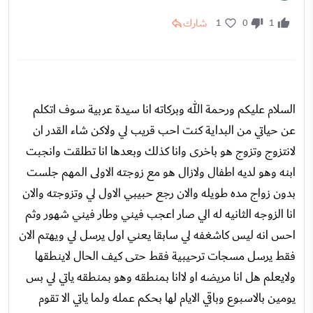
شارك
1
0
1
السلام عليكم ورحمة الله وبركاته انا سيدة عربية سوف اتكلم
عن حياتي من البداية كنت احب قريب لي ولاكن شاء القدر ان
لانتزوج وتزوج هو باخرى وانا كذلك وبعدها انا تطلقت وانجبت
ابنه وهو لديه اطفال ولازال هو مع زوجته الاولى المهم جلست
بدون زواج مده طويله والان رجع حبيبي الاول لي وتزوجته والان
انا الزوجه الثانيه له الي صار اعجب فيني وطار فيني شهور وثم
احس انه ليس كاشغفه لي سابقا يعني اول يرسل لي ويهتم الان
فقط يرسل مسجات ترحيبية فقط حتى كيف الحال لاينطقها
ولايعلم هل انا مريضه او لاانا بمنطقه وهو بمنطقه ياتي لي بس
يومين بالاسبوع وباقي الايام لها بحكم عمله ولما ياتي الا تقوم