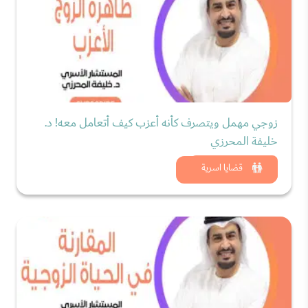
زوجي مهمل ويتصرف كأنه أعزب كيف أتعامل معه! د.
خليفة المحرزي
شاهد الان
قضايا اسرية