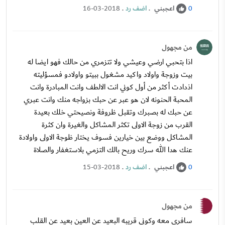
اعجبني
.
اضف رد
.
16-03-2018
0
من مجهول
اذا بتحبي ارضي وعيشي ولا تتزمري من حالك فهو ايضا له
بيت وزوجة واولاد واكيد مشغول ببيتو واولادو فمسؤليته
اذدادت أكثر من أول كوني انت الالطف وانت المبادرة وانت
المحبة الحنونه لان هو عبر عن حبك بزواجه منك وانت عبري
عن حبك له بصبرك وتقبل ظروفة ونصيحتي خلك بعيدة
القرب من زوجة الاولى تكثر المشاكل والغيرة وان كثرة
المشاكل ووضع بين خيارين فسوف يختار ظوجة الاولى واولادة
عنك هدا الله سرك وريح بالك التزمي بلاستغفار والصلاة
اعجبني
.
اضف رد
.
15-03-2018
0
من مجهول
سافري معه وكوني قريبه البعيد عن العين بعيد عن القلب