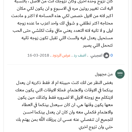
كان تزوج وحده اخرى وكان تزوجك انت من الاصل ، بالنسبه
اليه انت تغيير روتين مره في الاسبوع و لن يكون لكي مكان
اكبر لانه من الاول خصص لكي هذه المساحه لا اكتر و مادمت
محتاجه اكتر تطلقي و شوفي لك واحد اعزب ما عنده زوجه
اولى و لا تانيه لانه التعدد يعني مافي وقت لكلشي حتى الحب
مستحيل يعدل فيه والست اللي تقبل تكون زوجه تانيه
تتحمل اللي يصير
اعجبني
.
اضف رد
.
عرض الردود
.
16-03-2018
0
من مجهول
بغض النظر عن انك كنت حبيبته ام لا. فقط ذكريه ان يعدل
بينكما في الاوقات والاهتمام. فمثلا الاوقات التي يكون معك
لايتكلم مع زوجته الاولي الا لضروره فقط وكذلك حين يكون
معها يكون وقتها هي. ان كان سيعدل بينكما في العطاء
والاهتمام فكملي معه وان كان لن يعدل بينكما احسن
للجميع ان تنفصلي عنه عسي ان يرزقك الله بمن يهتم بك
حتي وان تزوج اخري