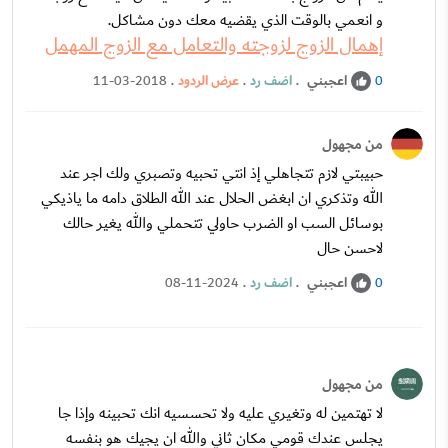
و انعمي بالوقت الذي يقضيه معك دون مشاكل.
إهمال الزوج لزوجته والتعامل مع الزوج المهمل
اعجبني
.
اضف رد
.
عرض الردود
.
11-03-2018
0
من مجهول
حبيبتي لازم تتجاهلي إذ انتي تحبيه وتصبري ولك اجر عند
الله وتذكري ان ابغض الحلال عند الله الطلاق دامه ما ياذيكي
بوسائل السب او الضرب حاولي تتحملي والله يغير حالك
لاحسن حال
اعجبني
.
اضف رد
.
08-11-2024
0
من مجهول
لا تهتمين له وتغيري عليه ولا تحسسيه انك تحبينه وإذا جا
يجلس عندك قومي مكان ثاني والله ان يجيك هو بنفسه