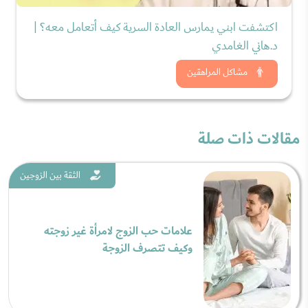
اكتشفت ابني يمارس العادة السرية كيف أتعامل معه؟ |
د.هاني الغامدي
شاهد الان
مشاكل المراهقين
مقالات ذات صلة
الثقة بين الزوجين
علامات حب الزوج لامرأة غير زوجته
وكيف تتصرف الزوجة