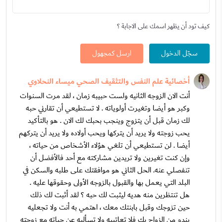
كيف تود أن يظهر اسمك على الاجابة ؟
سجّل الدخول
ارسل كمجهول
أخصائية علم النفس والتثقيف الصحي ميساء النحلاوي
أنت الان الزوجه الثانيه ولست حبيبه زمان ، لقد مرت السنوات
وكبر هو أيضا وتغيرت أولوياته . لا تستطيعي أن تقارني حبه
لك زمان قبل أن يتزوج وينجب بحبك لك الان . هو بالتأكيد
يحب زوجته ولا يريد أن يتركها ويحب أولاده ولا يريد أن يتركهم
أيضا . لن تستطيعي أن تلغي هؤلاء الأشخاص من حياته ،
وإن كنت تغيرين ولا تريدين مشاركته مع أحد فالأفضل أن
تنفصلي عنه. الحل الثاني هو موافقتك على طلبه والسكن في
البلد التي يعمل بها والقبول بالزوجه الأولى وحقوقها عليه .
هل تنتظرين منه هديه ليثبت لك حبه ؟ لقد أثبت لك ذلك
حين تزوجك وقبل بابنتك معك ، اهتمي به أنت ولا تجعليه
يندم من الزواج بك فلا تعاتبيه ولا تسأليه عن حياته مع زوجته