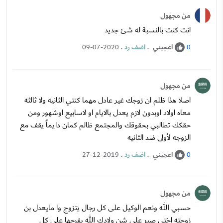
من مجهول
انت كنت بالنسبة له شئ جديد
اعجبني
.
اضف رد
.
09-07-2020
0
من مجهول
اصلا هذا ظلم ان زوجك غير عادل مهما كنتي الثانيه ولا ثالثه
معاه اولاد اوبدون لازم يعدل بالايام او لاسابيع اوشهور ومن
حقكك تطالبي بحقوقك والمجتمع ظالم كمان دايماً يقف مع
الزوجه لأولى ضد الثانيه
اعجبني
.
اضف رد
.
27-12-2019
0
من مجهول
حسبي الله ونعم الوكيل على كل رجال يتزوج وا مايعدل بن
زوجته اختي صبر على شن ولادك الله يفرجها على كل