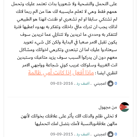
على التحمل والتضحية ولا شعوريا بدات تعتمد عليك وتحمل
همهم فقط وهي لا تعلم مايسببه لك هذا من الم ربما لانك
لم تشتكي سابقا او لم تشعري او ظننت انهذا هو الطبيعي
لذلك يجب ان تدرك مافي داخلك وتفكر به بهدوء اعطيها فترة
لتتفكر به وحددي ما تريدين ولا تتنازلي عما تريدين سوف
يكون تقبل الامر صعبا في البداية ولكن كل شيء تعويد
سيعتادوا عليك اما ان تبتعدي وتكرهي اخواتك ومشاكل
معهم دون ان يدركوا السبب سوف يزيد متاعبك وستبدين
انت الغريبة وسلوكك غريب كوني شجاعة وواجهي الامر
ماذا أفعل إذا كانت أمي ظالمة
انظري ايضا :
اعجبني
.
اضف رد
.
09-03-2016
0
من مجهول
لا تخلي ظلم والدتك الك يأثر على علاقتك بخواتك لأنهن
مالهن علاقة،وبالنسبة لأمك بتضل امك اتحمليها
اعجبني
.
اضف رد
.
09-09-2015
0