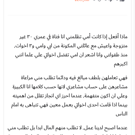
ماذا أفعل إذا كانت أمي تظلمني انا فتاة في عمري ٣٠ غير
متزوجة واعيش مع عائلتي المكونة من ابي وامي و٣ اخوات٬
منذ طفولتي وانا اشعر ان امي تفضل اخواتي علي علما انني
اكبرهم
فهي تعاملهن بلطف مبالغ فيه ودائما تطلب مني مراعاة
مشاعرهن على حساب مشاعري لانها حسب كلامها انا الكبيرة
وعلي ان اكون متفهمة٬ عندما احرز اي انجاز تقلل من اهميته
بينما اذا قامت احدى اخواتي بعمل معين فهي تتباهى به امام
الناس
عندما اصبح لدينا عمل٬ لا تطلب منهم المال ابدا بل تطلب مني