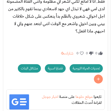
فقط٬ انا لا امانع لكني اشعر اني مظلومة وانني الفتاة المضمونة
لدى امي فهي لا تبذل اي جهد لاسعادي بينما تقوم بالكثير من
اجل اخواتي٬ شعروي بالظلم بدأ ينعكس على شكل خلافات
بيني وبين اخوتي واشعر مع الوقت انني ابتعد عنهم واني لا
احبهم٬ ماذا افعل؟
شارك
0
0
0
تحديات الحياة الزوجية
قضايا اسرية
مشاكل البنات
تابعوا
موقع حلوها
على منصة
اخبار جوجل
لقراءة أحدث المقالات