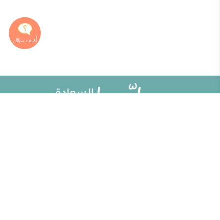
خريطة الموقع
تطوير الذات
مقالات
تحديات الحياة الزوجية
ألو حلوها
أطفال ومراهقون
حلوها تي في
الصحة العامة
الاختبارات
إضاءات للنفس الإنسانية
الكلمات المفتاحية