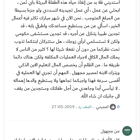
استديني فلا بد من إنقاذ حياه هذه الطفلة البريئة بأي ثمن ،
ابحثي عن عمل ، أي عمل تجيدينه لتسددي ولو جزءا بسيطا
من المبلغ المتوجب . نحن الآن في شهر مبارك تكثر فيه أعمال
الخير ، اسألي عن من يستطيع مساعدتك واطرقي بابه ، قد
تجدين طبيبا يتنازل عن أجره ، قد تجدين مستشفى حكومي
ولكن لا تستسلمي لرأي زوجك ، هل ستتركان ابنتكما تذوب
تحت نظركما من دون أن تفعلا شيئا لها ؟ كثير من الناس لا
يملك المال الكافي لاجراء العمليات المكلفه ولكن هناك دائما
طريقه ما . من الظلم أن يخصص المال لتعليم الابن الذكي
ويترك الابنه لمصير مجهول . المهم أن تجري لها العمليه في
أقصى سرعه فهذا واجبكما تجاهها ولا يستطيع والدها إهماله
. لا تيأسي أبدا وجاهدي من أجل طفلتك وستجدين من يقف
الى جانبك ان شاء الله.
اعجبني
.
اضف رد
.
27-05-2019
0
من مجهول