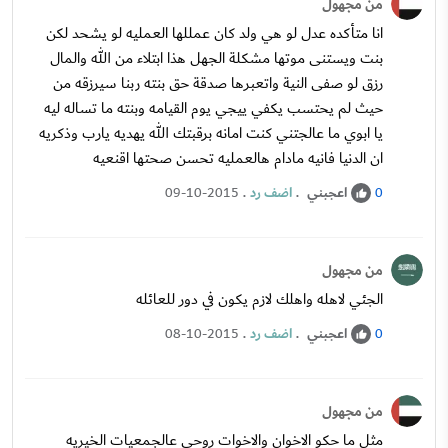
من مجهول
انا متأكده عدل لو هي ولد كان عمللها العمليه لو يشحد لكن
بنت ويستنى موتها مشكلة الجهل هذا ابتلاء من الله والمال
رزق لو صفى النية واتعبرها صدقة حق بنته ربنا سيرزقه من
حيث لم يحتسب يكفي ييجي يوم القيامه وبنته ما تساله ليه
يا ابوي ما عالجتني كنت امانه برقبتك الله يهديه يارب وذكريه
ان الدنيا فانيه مادام هالعمليه تحسن صحتها اقنعيه
اعجبني
.
اضف رد
.
09-10-2015
0
من مجهول
الجئي لاهله واهلك لازم يكون في دور للعائله
اعجبني
.
اضف رد
.
08-10-2015
0
من مجهول
مثل ما حكو الاخوان والاخوات روحي عالجمعيات الخيريه