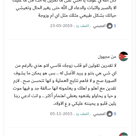
كان الله في عونك يا اختي على ما تمرين به انت الان ما عليك
الا بالصبر والثبات والدعاء الى الله حتى يغير الحال وتعيشي
حياتك بشكل طبيعي مثلك مثل اي ام وزوجة
اعجبني
.
اضف رد
.
23-05-2019
1
من مجهول
لا تقدرين تقولين انو قلب زوجك قاسي لانو هذي بالرغم من
اي شي هي بنتو و يريد الأضل له .. بس هو يمكن ما يشوف
الصورة صح و لا فاهم نتايج العملية و انها تتحسن صح . لازم
تقدين مع اهلو و اهلك و يعلمونه انها سالفة جد و فيها موت
و حيا و يحاولو يقنعوه يعطي اهتمام أكثر .. و انت ادعي ربنا
يلين قلبو و يحيننه عليكي و ع الاولاد.
اعجبني
.
اضف رد
.
05-11-2015
0