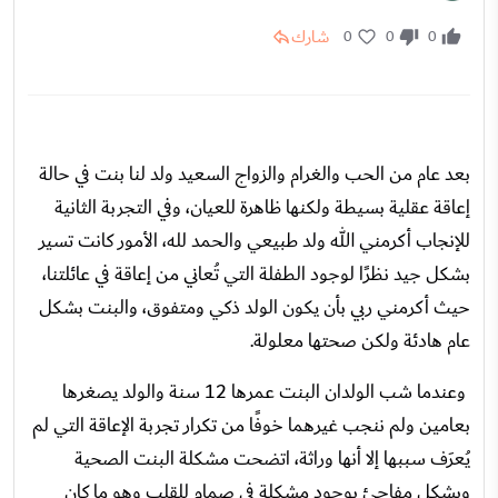
شارك
0
0
0
بعد عام من الحب والغرام والزواج السعيد ولد لنا بنت في حالة
إعاقة عقلية بسيطة ولكنها ظاهرة للعيان، وفي التجربة الثانية
للإنجاب أكرمني الله ولد طبيعي والحمد لله، الأمور كانت تسير
بشكل جيد نظرًا لوجود الطفلة التي تُعاني من إعاقة في عائلتنا،
حيث أكرمني ربي بأن يكون الولد ذكي ومتفوق، والبنت بشكل
عام هادئة ولكن صحتها معلولة.
وعندما شب الولدان البنت عمرها 12 سنة والولد يصغرها
بعامين ولم ننجب غيرهما خوفًا من تكرار تجربة الإعاقة التي لم
يُعرَف سببها إلا أنها وراثة، اتضحت مشكلة البنت الصحية
وبشكل مفاجئ بوجود مشكلة في صمام للقلب وهو ما كان