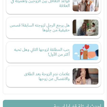
قواعد التغافل بين الزوجين وأهميته في
العلاقة
هل يرجع الرجل لزوجته السابقة! قصص
حقيقية من حِلّوها
حب المطلقة لزوجها الثاني وهل تحبه
أكثر من الأول!
علامات ندم الزوجة بعد الطلاق
والانفصال عن زوجها
احدث اسئلة قضايا اسرية