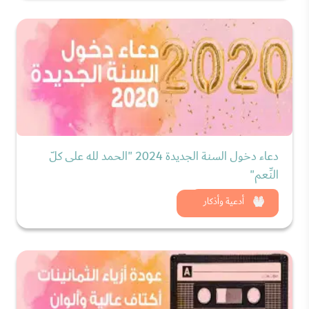
دعاء دخول السنة الجديدة 2024 "الحمد لله على كلّ
النِّعم"
شاهد الان
أدعية وأذكار