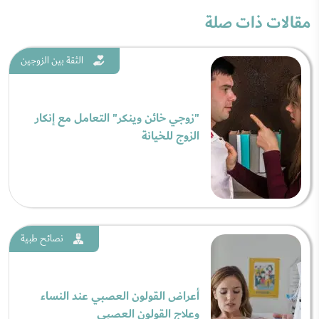
مقالات ذات صلة
الثقة بين الزوجين
"زوجي خائن وينكر" التعامل مع إنكار
الزوج للخيانة
نصائح طبية
أعراض القولون العصبي عند النساء
وعلاج القولون العصبي