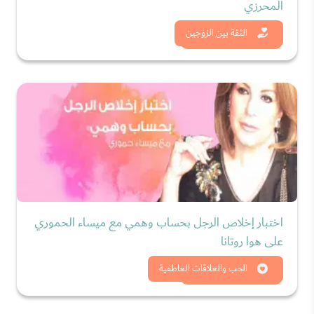
المحرزي
شاهد الان
الثقة بين الزوجين
اختبار إخلاص الرجل بحساب وهمي مع ميساء الحموري
على هوا روتانا
شاهد الان
الحب والعلاقات العاطفية