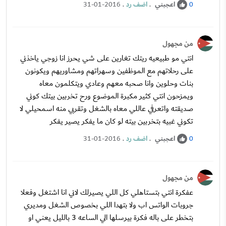
اعجبني
.
اضف رد
.
31-01-2016
0
من مجهول
انتي مو طبيعيه ريتك تغارين على شي يحرز انا زوجي ياخذني
على رحلاتهم مع الموظفين وسهراتهم ومشاوريهم ويكونون
بنات وحلوين وانا صحبه معهم وعادي ويتكلمون معاه
ويمزحون انتي كثير مكبرة الموضوع ورح تخربين بيتك كوني
صديقته واتعرفي عاللي معاه بالشغل وتقربي منه اسمحيلي لا
تكوني غبيه بتخربين بيته لو كان ما يفكر يصير يفكر
اعجبني
.
اضف رد
.
31-01-2016
0
من مجهول
عفكرة انتي بتستاهلي كل اللي يصيرلك لاني انا اشتغل وفعلا
جروبات الواتس اب ولا بتهدا اللي بخصوص الشغل ومديري
بتخطر على باله فكرة بيرسلها الي الساعه 3 بالليل يعني او