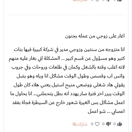
اغار على زوجي من عمله بجنون
انا متزوجه من سنتين وزوجي مدير في شركة كبيرة فيها بنات
كتير وهو مسؤول عن قسم كبير ... المشكلة اني بغار عليه منهم
لانه اغلب وقته بالشغل وكمان في طلعات وروحات وفي جروب
واتس اب وقصص وطول الوقت مشاكل انا وياه وهو بضل
يقولي هاد شغلي ووضعي منيح استيل يعني هلاء كان طول
الوقت يبرر اخر فترة صار يهدد انه بطل يتحملني... انا بحاول ما
اعمل مشاكل بس الغيرة شعور خارج عن السيطرة فجاة بفقد
اعصابي ... شو اعمل
شارك
0
0
0