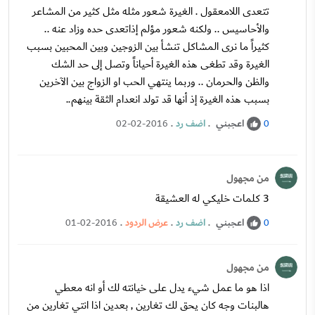
تتعدى اللامعقول . الغيرة شعور مثله مثل كثير من المشاعر
والأحاسيس .. ولكنه شعور مؤلم إذاتعدى حده وزاد عنه ..
كثيراً ما نرى المشاكل تنشأ بين الزوجين وبين المحبين بسبب
الغيرة وقد تطغى هذه الغيرة أحياناً وتصل إلى حد الشك
والظن والحرمان .. وربما ينتهي الحب او الزواج بين الآخرين
بسبب هذه الغيرة إذ أنها قد تولد انعدام الثقة بينهم..
اعجبني
.
اضف رد
.
02-02-2016
0
من مجهول
3 كلمات خليكي له العشيقة
اعجبني
.
اضف رد
.
عرض الردود
.
01-02-2016
0
من مجهول
اذا هو ما عمل شيء يدل على خيانته لك أو انه معطي
هالبنات وجه كان يحق لك تغارين , بعدين اذا انتي تغارين من