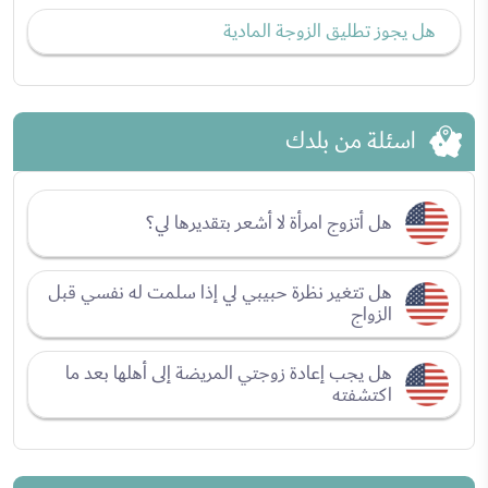
هل يجوز تطليق الزوجة المادية
اسئلة من بلدك
هل أتزوج امرأة لا أشعر بتقديرها لي؟
هل تتغير نظرة حبيبي لي إذا سلمت له نفسي قبل
الزواج
هل يجب إعادة زوجتي المريضة إلى أهلها بعد ما
اكتشفته