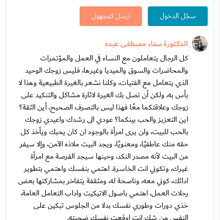
سجّل الدخول
ارسل كمجهول
الدكتورة سناء مصطفى عبده
كل الرجال يتعاملون مع النساء في العمل والمؤتمرات
والمحاضرات والسوق والميديا وغيرها، فليس زوجك الوحيد
الذي يتعامل مع الفتيات، وكلنا نشعر بالغيرة الطبيعية وهذا لا
بأس به، ولكن أن تصل بك الغيرة لاثارة مشاكل والتنكيد على
زوجك وعلاقتكما معًا فهذا ليس بالتصرف الصحيح، أين الثقة؟
اين التعزيز والحب بينكما؟ عودي الى رشدك واعيدي زوجك
بالحب للبيت، ولن يرى امرأة بالوجود ان كان يحبك ويأخذ كل
حقه منك عاطفيًا، ومعنويًا، ويجد البيت ملاذه الآمن، وإلا سيفر
من البيت لأنه مصدر النكد، وحينها سيجد الفرصة مع امرأة
غيرك، وتكوني انت الخاسرة. اهتمي بنفسك واهتمي بتطوير
ادائك، كوني معه، وناصحة له، ومثقفة يتفاخر بمشاركتها بعض
رحلات العمل، اهتمي باصول الاتيكيت واداب التعامل العامة،
خذي دورات وطوري نفسك بدلا من الجلوس تبكين على
النفس من شك انت اوقعتِ نفسك ضحيته.