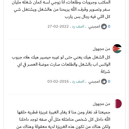
المكتب وجروبات وطلعات، انا زوجي لسه كمان شغله مليان
سفر وتصوير وقرف، الله يريحنا من هالشغل ويشتغل شي
كل اللي فيه رجال بس يارب
اعجبني
.
اضف رد
.
27-02-2022
0
من مجهول
كل الشغل هيك يعني حتى لو غيره حيصير هيك هلاء جروب
الواتس اب بالشغل والطلعات صارت موضة العصر في اي
شركة
اعجبني
.
اضف رد
.
03-02-2016
0
من مجهول
جميعنا قد نغار ومن منا لا يغار. الغيرة غريزة فطريه خلقها
الله داخل كل شخص منامثله مثل أي صفه توجد داخلنا
ولكن هناك من تكون هذه الغريزة لديه معقولة وهناك من