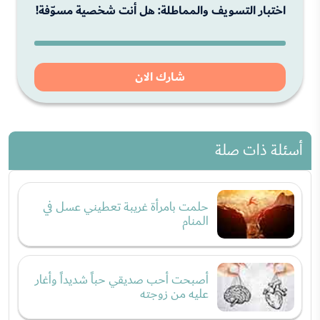
اختبار التسويف والمماطلة: هل أنت شخصية مسوّفة!
شارك الان
أسئلة ذات صلة
حلمت بامرأة غريبة تعطيني عسل في
المنام
أصبحت أحب صديقي حباً شديداً وأغار
عليه من زوجته