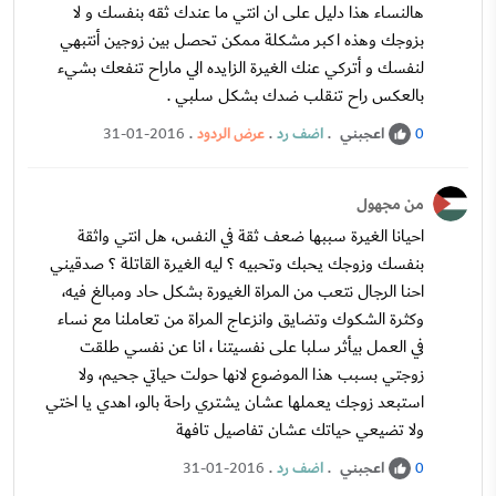
هالنساء هذا دليل على ان انتي ما عندك ثقه بنفسك و لا
بزوجك وهذه اكبر مشكلة ممكن تحصل بين زوجين أنتبهي
لنفسك و أتركي عنك الغيرة الزايده الي ماراح تنفعك بشيء
بالعكس راح تنقلب ضدك بشكل سلبي .
اعجبني
.
اضف رد
.
عرض الردود
.
31-01-2016
0
من مجهول
احيانا الغيرة سببها ضعف ثقة في النفس، هل انتي واثقة
بنفسك وزوجك يحبك وتحبيه ؟ ليه الغيرة القاتلة ؟ صدقيني
احنا الرجال نتعب من المراة الغيورة بشكل حاد ومبالغ فيه،
وكثرة الشكوك وتضايق وانزعاج المراة من تعاملنا مع نساء
في العمل بيأثر سلبا على نفسيتنا ، انا عن نفسي طلقت
زوجتي بسبب هذا الموضوع لانها حولت حياتي جحيم، ولا
استبعد زوجك يعملها عشان يشتري راحة بالو، اهدي يا اختي
ولا تضيعي حياتك عشان تفاصيل تافهة
اعجبني
.
اضف رد
.
31-01-2016
0