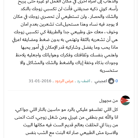
والذهاب إلى امرأه أخرى في مكان العمل أو غيره حتى يريح
رأسه. كوني ذكيه صديقتي فأنت لن تكسبي زوجك بالنكد
والشك والحصار . ولن تستطيعي أن تحصري زوجك في مكان
لا يوجد فيه نساء وهذا مستحيل.انت تشعرين بعدم امان
وخوف ، معك حق وطبيعي جدا والطريقة كي تكسبي زوجك
هي أن تشعريه بالثقة وتهتمي به بدون ضغط ومضايقه اعرفي
ماذا يحب وما يفضل وشاركيه قدر الإمكان في أمور يحبها
واهتمي بنفسك وثقافتك وفكرك وهواياتك واجعليه يلاحظ
وجودك بذكاء وخفة إياك والضغط والشك والمشاكل والا
ستخسريه
اعجبني
.
اضف رد
.
عرض الردود
.
31-01-2016
0
من مجهول
كل اللي تفلسفو عليكي بالرد مو حاسين بالنار اللي جواكي،
انا والله عم بنطفي من غيرتي ومن شغل زوجي، كنت اتمنى
من ربنا اني انخلقت بعالم قديم الست فيه مكانها البيت
والاسرة مش الطبيعي صار انه البنت مع الشب بنفس