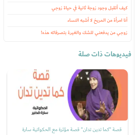
كيف أتقبل وجود زوجة ثانية في حياة زوجي
أنا امرأة من المريخ لا أشبه النساء
زوجي من يدفعني للشك والغيرة بتصرفاته هذه!
فيديوهات ذات صلة
قصة "كما تدين تدان" قصة مؤثرة مع الحكواتية سارة