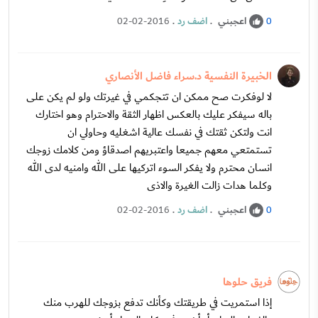
اعجبني
.
اضف رد
.
02-02-2016
0
الخبيرة النفسية د.سراء فاضل الأنصاري
لا لوفكرت صح ممكن ان تتجكمي في غيرتك ولو لم يكن على
باله سيفكر عليك بالعكس اظهار الثقة والاحترام وهو اختارك
انت ولتكن ثقتك في نفسك عالية اشغليه وحاولي ان
تستمتعي معهم جميعا واعتبريهم اصدقاؤ ومن كلامك زوجك
انسان محترم ولا يفكر السوء اتركيها على الله وامنيه لدى الله
وكلما هدات زالت الغيرة والاذى
اعجبني
.
اضف رد
.
02-02-2016
0
فريق حلوها
إذا استمريت في طريقتك وكأنك تدفع بزوجك للهرب منك