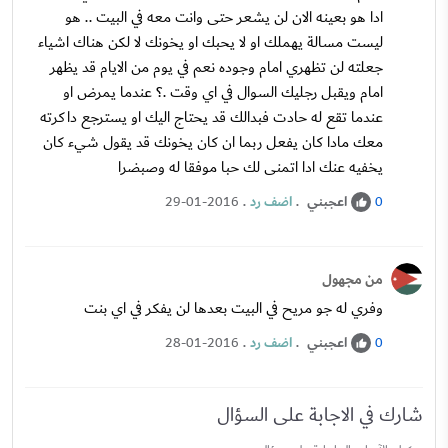
ادا هو بعينه الان لن يشعر حتى وانت معه في البيت .. هو
ليست مسالة يهملك او لا يحبك او يخونك لا لكن هناك اشياء
جعلته لن تظهري امام وجوده نعم في يوم من الايام قد يظهر
امام ويقبل رجليك السوال في اي وقت .؟ عندما يمرض او
عندما تقع له حادت فبدالك قد يحتاج اليك او يسترجع داكرته
معك مادا كان يفعل ربما ان كان يخونك قد يقول شيء كان
يخفيه عنك ادا اتمنى لك حبا موفقا له وصبضرا
اعجبني
.
اضف رد
.
29-01-2016
0
من مجهول
وفري له جو مريح في البيت بعدها لن يفكر في اي بنت
اعجبني
.
اضف رد
.
28-01-2016
0
شارك في الاجابة على السؤال