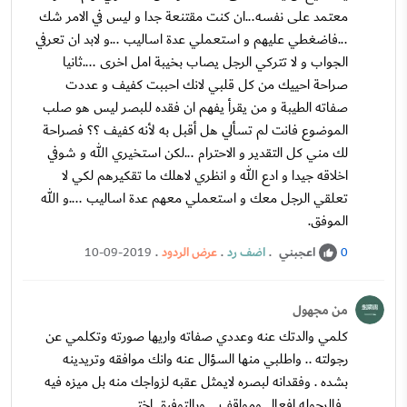
معتمد على نفسه...ان كنت مقتنعة جدا و ليس في الامر شك
...فاضغطي عليهم و استعملي عدة اساليب ...و لابد ان تعرفي
الجواب و لا تتركي الرجل يصاب بخيبة امل اخرى ....ثانيا
صراحة احييك من كل قلبي لانك احببت كفيف و عددت
صفاته الطيبة و من يقرأ يفهم ان فقده للبصر ليس هو صلب
الموضوع فانت لم تسألي هل أقبل به لأنه كفيف ؟؟ فصراحة
لك مني كل التقدير و الاحترام ...لكن استخيري الله و شوفي
اخلاقه جيدا و ادع الله و انظري لاهلك ما تقكيرهم لكي لا
تعلقي الرجل معك و استعملي معهم عدة اساليب ....و الله
الموفق.
اعجبني
.
اضف رد
.
عرض الردود
.
10-09-2019
0
من مجهول
كلمي والدتك عنه وعددي صفاته واريها صورته وتكلمي عن
رجولته .. واطلبي منها السؤال عنه وانك موافقه وتريدينه
بشده . وفقدانه لبصره لايمثل عقبه لزواجك منه بل ميزه فيه
..فالرجوله افعال ومواقف .. وبالتوفيق اختي