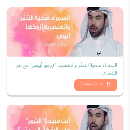
السمراء ضحية التنمُّر والعنصرية "زوجها أبيض" مع بدر
الشمري
شاهد الان
قضايا اجتماعية