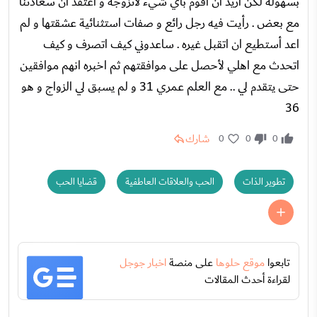
بسهولة لكن اريد ان اقوم باي شيء لاتزوجه و اعتقد ان سعادتنا
مع بعض . رأيت فيه رجل رائع و صفات استثنائية عشقتها و لم
اعد أستطيع ان اتقبل غيره . ساعدوني كيف اتصرف و كيف
اتحدث مع اهلي لأحصل على موافقتهم ثم اخبره انهم موافقين
حتى يتقدم لي .. مع العلم عمري 31 و لم يسبق لي الزواج و هو
36
شارك
0
0
0
تطوير الذات
الحب والعلاقات العاطفية
قضايا الحب
تابعوا
موقع حلوها
على منصة
اخبار جوجل
لقراءة أحدث المقالات