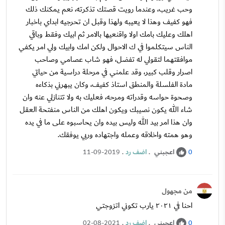
وحب غريب، وعندما رويت قصتك تذكرته، نعم يمكنك ذلك
فهو كفيف وهذا لا يعيبه ولهذا وقبل ان تحرجيه ابداي باخبار
اهلك وعليك بامك اولا واقنعيها بالامر ثم ابيك وفقط وباقي
الناس سيتكلموا في ك الاحوال ولكن امك وابيك ولي امر يكفي
موافقتهما لتقولي له تفضل، فهو شاب عصامي وصاحب
اصرار وقلب كبير، وقد علمني في مرحلة دراسية من حياتي
مادة الفلسلة والمنطق استاذ كفيف، وكان يبهرني بذكاءه
وصحوة حواسه وقدراته ومرحه، فعليك به ولا تتنازلي عنه وان
شاء الله يكون نصيبك ويكون اهلك من الناس منفتحة العقل
وان هذا امر بيد الله وليس بيده وان يحاسبوه على ما في يده
وهو همته واخلاقه وعمله واجتهاده وربي يوفقك.
اعجبني
.
اضف رد
.
11-09-2019
0
من مجهول
احنا في ٢٠٢١ يارب تكوني اتزوجتي
اعجبني
.
اضف رد
.
02-08-2021
0