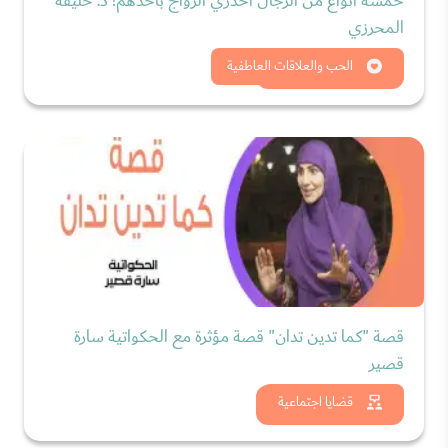
خمسة أنواع من الرجال احذري الزواج بأحدهم! د. خليفة
المحرزي
شاهد الان
الحب والعلاقات العاطفية
قصة "كما تدين تدان" قصة مؤثرة مع الحكواتية سارة
قصير
شاهد الان
قضايا اجتماعية