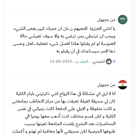
من مجهول
يا اختي العزيزة اقنعيهم ن بان ان عمرك كبير بعض الشيء
ويجب ان ترتبطي بمن ترغبي به والا سوف تعيشي حالة
العنوسة لو لم يقبلوا هكذا افضل شيء تفعليه...لعل وعسى
ذها الامر سيساعدك في ان يقبلو به
اعجبني
.
اضف رد
.
11-09-2019
0
من مجهول
انا لا اري اي مشكلة في هذا الزواج انتي ذكرتيني بايام الكلية
كان لي صديقة كفيفة تعرفت بها من مركز التخاطب بجامعتي
و كانت متفوقة و الاولي علي الدفعة كانت زميلتي في نفس
الكلية و لكن قسم مختلف كنت أذهب معها يوميا الي
المحاضرات بعد التخرج رفضت الجامعة تعينها بسبب
ظروفها المرضية لكن صديقتي لأنها معافرة لم تهتم و أكملت