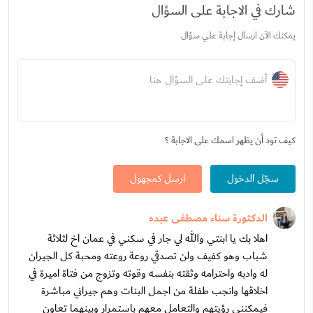
شارك في الاجابة على السؤال
يمكنك الآن ارسال إجابة علي سؤال
أضف إجابتك على السؤال هنا
كيف تود أن يظهر اسمك على الاجابة ؟
سجّل الدخول
ارسل كمجهول
الدكتورة سناء مصطفى عبده
اهلا بك يا ابنتي والله لي جار في سكني في عمان اخ لثلاثة
شباب وهو كفيف ولن تصدقي روعة روعته ومحبة كل الجيران
له وادبه واحترامه وثقته بنفسه وقوته وتزوج من فتاة اميرة في
اخلاقها وانجب طفلة من اجمل البنات وهم جيراني مباشرة
فيمكنني رؤيتهم والتعامل معهم باستمرار وبينهما تعاون