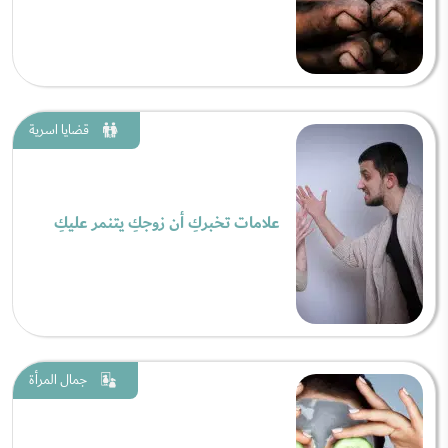
قضايا اسرية
علامات تخبركِ أن زوجكِ يتنمر عليكِ
جمال المرأة