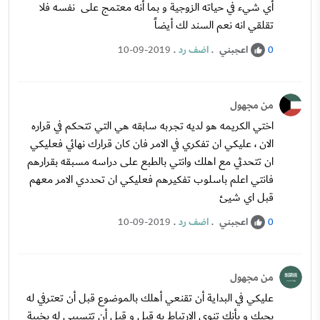
أي شيء في حياته الزوجية و بما أنه معتمج على نفسه فلا
تقلقي انه نعم السند لك أيضاً
اعجبني
.
اضف رد
.
10-09-2019
0
من مجهول
اختي الكريمه هو لديه تجربه سابقه هي التي تتحكم في قراره
الان ، عليكي ان تفكري في الامر فان كان قرارك نهائي فعليكي
ان تتحدثي مع اهلك وانتي بالطبع على دراسه مسبقه بقرارهم
فانتي اعلم باسلوب تفكيرهم فعليكي ان تحددي الامر معهم
قبل اي شيئ
اعجبني
.
اضف رد
.
10-09-2019
0
من مجهول
عليكي في البداية أن تقنعي أهلك بالموضوع قبل أن تعترفي له
بحبك و بأنك تنوي الارتباط به قبل و قبل أن تتسببي له بخيبة