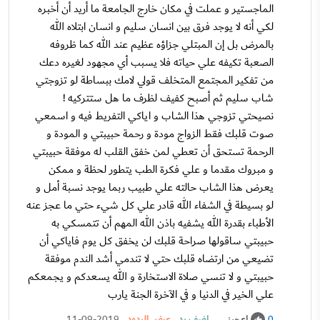
الماجستير و عملت في مكان خارج الجامعة ما أريد أن أخبره
لكي أنه لا يوجد فرق بين انسان سليم و انسان ابتلاه الله
بالمرض بل إن المبتلي جزاؤه عظيم عند الله كما ظروفه
الصعبة تكيفه علي حياته فلا يسبب أي مجهود لغيره دعك
من تفكير المجتمع المتخلف قولي لامك ببساطة لو تزوجتي
شاب سليم ثم أصبح كفيف لظرف ما هل ستتركيه !
نصيحتي تزوجي هذا الشاب و اياكي التفريط فيه و اسمعي
صوت قلبك فقط الزواج مودة و رحمة حبيبتي و المودة و
الرحمة تستحق أن تعطي لمن خفق القلب له موفقة حبيبتي
و مبروك مقدما و علي فكرة الطب يتطور لحظة و ممكن
يعرض هذا الشاب حالته علي طبيب ربما يوجد نسبة أمل و
لو بسيطة في الشفاء الله قادر علي كل شيء حتي ما عجز عنه
الأطباء بقدرة الله يشفيه باذن الله المهم أن تتمسكي به
حبيبتي ساقولها صراحة قلبك لن يخفق كل يوم فاياكي أن
تضيعي من ارتضاه قلبك حتي لا تندمي أشد الندم موفقة
حبيبتي و لا تنسي صلاة الاستخارة و الله يسعدكم و يجمعكم
علي الخير في الدنيا و في الآخرة الجنة يارب
اعجبني
.
اضف رد
.
عرض الردود
.
11-09-2019
0