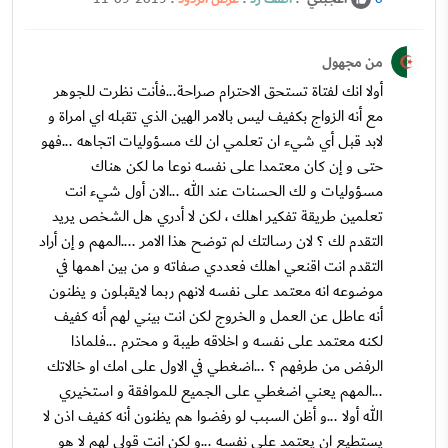
من مجهول
أولا انك لفتاة تستحق الاحترام صراحة...فأنت نظرت للجوهر
مع أنه الزواج بكفيف ليس بالامر الهين الذي تقبله اي امراة و
لابد قبل أي شيء ان تعلمي ان لك مسؤوليات اتجاهه ...فهو
حتى و إن كان معتمدا على نفسه نوعا ما لكن هناك
مسؤوليات و لك الحسنات عند الله ...الان أول شيء انت
تعلمين طريقة تفكير اهلك ، لكن لا أدري هل الشخص يريد
التقدم لك ؟ لان رسالتك لم توضح هذا الامر ....المهم و إن أراد
التقدم انت اقنعي اهلك فعددي صفاته و من بين اهمها في
موضوعه انه معتمد على نفسه لانهم ربما لايقبلون و يظنون
أنه عاطل عن العمل و الخروج لكن انت بيني لهم أنه كفيف
لكنه معتمد على نفسه و اخلاقه طيبة و محترم ...فلماذا
الرفض من طرفهم ؟ ...اضغطي في الاول على امك او خالاتك
...المهم يعني اضغطي على الجميع للموافقة و استخيري
الله أولا ...و أظن السبب لو رفضوا هم يظنون أنه كفيف اذن لا
يستطيع ان يعتمد على نفسه ...و لكن انت قولي لهم لا هو