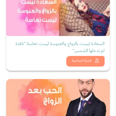
السعادة ليست بالزواج والعنوسة ليست تعاسة "نافذة
لم تدخلها الشمس"
شاهد الان
قضايا اجتماعية