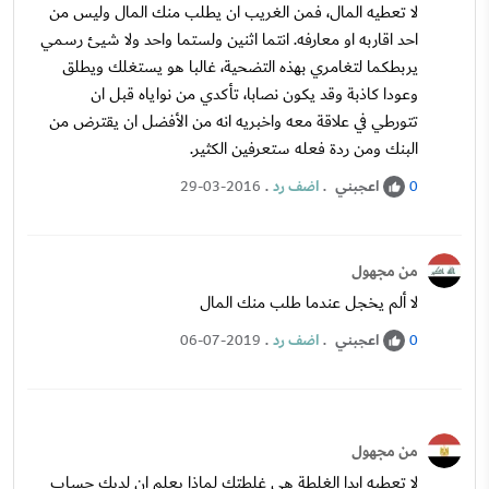
لا تعطيه المال، فمن الغريب ان يطلب منك المال وليس من
احد اقاربه او معارفه. انتما اثنين ولستما واحد ولا شيئ رسمي
يربطكما لتغامري بهذه التضحية، غالبا هو يستغلك ويطلق
وعودا كاذبة وقد يكون نصابا، تأكدي من نواياه قبل ان
تتورطي في علاقة معه واخبريه انه من الأفضل ان يقترض من
البنك ومن ردة فعله ستعرفين الكثير.
اعجبني
.
اضف رد
.
29-03-2016
0
من مجهول
لا ألم يخجل عندما طلب منك المال
اعجبني
.
اضف رد
.
06-07-2019
0
من مجهول
لا تعطيه ابدا الغلطة هي غلطتك لماذا يعلم ان لديك حساب