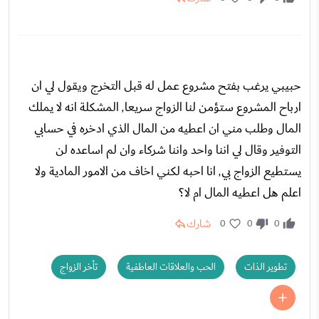
حبيبي يرغب بفتح مشروع عمل له قبل التخرج ويقول لي ان
ارباح المشروع ستؤمن لنا الزواج سريعا٬ المشكلة انه لا يملك
المال وطلب مني ان اعطيه من المال الذي ادخره في حسابي
التوفير وقال لي اننا واحد واننا شركاء وان لم اساعده لن
يستطيع الزواج بي٬ انا احبه لكني اخاف من الامور المادية ولا
اعلم هل اعطيه المال ام لا؟
شارك
0
0
0
تطوير الذات
الحب والعلاقات العاطفية
تأخر الزواج