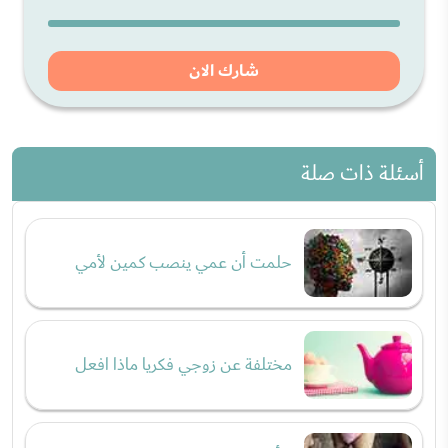
شارك الان
أسئلة ذات صلة
حلمت أن عمي ينصب كمين لأمي
مختلفة عن زوجي فكريا ماذا افعل