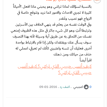
بالنسبة لسؤالك لماذا تركني وهو يحبني ماذا افعل ؟أحياناً
كثيرة لا تجري الاحداث والامور كما نريد ونتوقع خاصة في
الزواج فهو نصيب ومُقدر
وفي الوقت نفسه من يعلم قد ينهي الخلاف بين الأسرتين
وترتبطا أنتِ وهو كل شيء جائز في مثل هذه الظروف إمنعي
نفسك من اللحاق به عن طريق أية وسيلة لأنه بهذا التصرف
سوف يسأل عنك ويفتقدك ولكن إذا قام بالارتباط بواحدة
أخرى فعليك أن تنسه واعتبري كأنك لم تعرفي، اعملي له
خذف من حياتك ومن ذهنك
اقرأ أيضاً
كيف أنسى حبيبي الذي تركني؟ كيف أنسى
حبيبي الذي تركني؟
اعجبني
.
اضف رد
.
09-01-2016
0