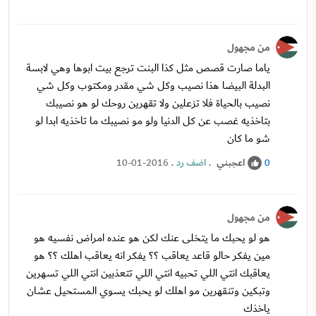
من مجهول
ياما صارت قصص مثل كذا البنت ترجع بيت ابوها وهي لابسة
البدلة البيضا هذا نصيب وكل شي مقدر ومكتوب وكل شي
نصيب بالحياة فلا تزعلين ولا تقهرين روحك لو هو نصيبك
بتاخذيه غصب عن كل الدنيا ولو مو نصيبك ما تاخذيه ابدا لو
شو ما كان
اعجبني
.
اضف رد
.
10-01-2016
0
من مجهول
هو لو يحبك ما يتخلى عنك لكن هو عنده امراض نفسيه هو
مين يفكر حالو قاعد يعاقب ؟؟ يفكر انه يعاقب اهلك ؟؟ هو
يعاقبك انتي اللي تحبيه انتي اللي تتعذبين انتي اللي تسهرين
وتبكين وتنقهرين مو اهلك لو يحبك يسوي المستحيل عشان
ياخذك