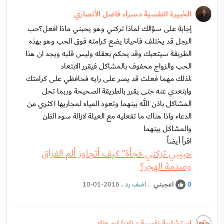
الخبيرة النفسية د.سراء فاضل الأنصاري
إجابة على سؤالك لماذا تركني وهو يحبني ماذا افعل؟حب
الرجل قد يختلف فاحيانا يضع كرامته فوق الحب وهو بهذه
الطريقة سيتعبك وقد يحكم بعقله وليس قلبه ويجد ان هذا
الحب والزواج محفوف بالمشاكل فيقرر الابتعاد
،لذلك مهما فعلت قد يصر على رايه فحافظي على كرامتك
وابتعدي عنه حتى يقرر بالطريقة الصحيحة وربما تحل
المشاكل باذن الله بينهما وتعود المياه لمجاريها اكثري من
الدعاء واذا هناك ما تفعليه مع العيلة لازالة سوء الظن
والمشاكل بينهما
اقرأ أيضاً
حبيبي تركني فجأة" كيف أتجاوز ألم الفراق
وصدمة الهجر؟
اعجبني
.
اضف رد
.
10-01-2016
0
استشارية نفسية د.ناديا ابو هناد