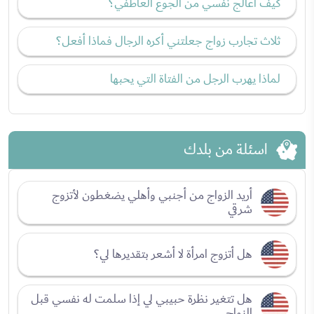
كيف أعالج نفسي من الجوع العاطفي؟
ثلاث تجارب زواج جعلتني أكره الرجال فماذا أفعل؟
لماذا يهرب الرجل من الفتاة التي يحبها
اسئلة من بلدك
أريد الزواج من أجنبي وأهلي يضغطون لأتزوج
شرقي
هل أتزوج امرأة لا أشعر بتقديرها لي؟
هل تتغير نظرة حبيبي لي إذا سلمت له نفسي قبل
الزواج