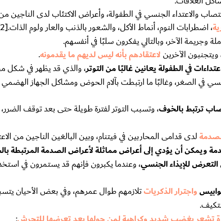
اكل العلاقات.
غتصاب والاعتداء الجنسي في الطفولة، وأعراض الاكتئاب لدى الناجين من ا
ية
، اضطرابات النوم، أنماط الأكل، والشعور بالذنب والعار ولوم الذات.[2]
ة وجريمة الآخر، وبالتالي يفكرون سلبًا في أنفسهم.
ويتجنبون الآخرين
لاعتقادهم بأنه ليس لديهم ما يقدمونه
.
تداءات في الطفولة يعانين غالبًا من التوتر
، والذي قد يظهر في شكل م
سي في الصغر، وغالبًا ما ارتبطت بآلام الحوض ومشاكل الجهاز الهضمي 
تصاب ترتبط بالخوف
، وتسبب التوتر لفترة طويلة حتى بعد توقف الضرر، 
الصدمة
لدى قدامى المحاربين في فيتنام، وبين البالغين الناجين من الاع
دمة ويمكن أن يؤدي إلى أعراض مماثلة لأعراض الصدمة المرتبطة با
لتعرض للإيذاء الجنسي
، وعندما يكبرون فإنهم قد يستمرون في استخدام
كوابيس
واجترار الذكريات
تلازمهم طوال عمرهم، وفي بعض الأحيان يتسبب
تكيف.
تاة تشعر بغضب شديد وكراهية لمن حولها بعد تعرضها للتحرش
: