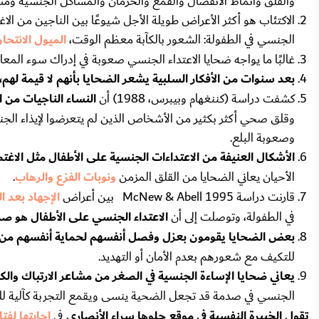
والقلق وأنماط الانفصال والقمع والحرمان والمشاكل الجنسية ومش
الاكتئاب هو أكثر الأعراض طويلة الأجل شيوعًا بين الناجين من الا
الجنسي في الطفولة: الشعور بالكآبة معظم الوقت،
الميول الانتحار
غالبًا ما يواجه ضحايا الاعتداء الجنسي صعوبة في إدراك سوء المعامل
بعد سنوات من الأفكار السلبية يشعر الضحايا بأنهم لا قيمة لهم،
كشفت دراسة (كننغهام وبيبرس، 1988) أن
النساء الناجيات من اع
وقلق صحي أكثر بكثير من الأشخاص الذين لم يتعرضوا لإيذاء الجن
وصعوبة البلع.
الأشكال العنيفة من الاعتداءات الجنسية على الأطفال مثل الاغ
الأحيان يعاني الضحايا من القلق المزمن
ونوبات الفزع والرهاب
.
قارنت دراسة 1995 McNew & Abell بين أعراض
الإجهاد بعد 
في الطفولة، وتوصلت إلى أن
الاعتداء الجنسي على الأطفال هو ص
بعض الضحايا يقومون بعزل وفصل أنفسهم لحماية أنفسهم من ا
للتكيف مع شعورهم بعدم الأمان أو التهديد.
يعاني ضحايا الإساءة الجنسية في الصغر من مشاعر الارتباك وال
الجنسي في صدمة قد تجعل الضحية ينسى ويقمع التجربة كآلية لل
تقول الخبيرة النفسية في موقع حلوها سراء الأنصاري
في
إجابتها لف