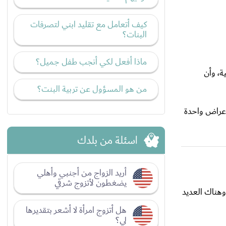
كيف أتعامل مع تقليد ابني لتصرفات
البنات؟
ماذا أفعل لكي أنجب طفل جميل؟
ة، وأن
من هو المسؤول عن تربية البنت؟
 أعراض واحدة
اسئلة من بلدك
أريد الزواج من أجنبي وأهلي
يضغطون لأتزوج شرقي
وهناك العديد
هل أتزوج امرأة لا أشعر بتقديرها
لي؟