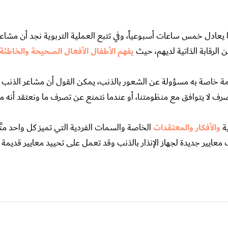
طبيعي بالذنب حوالي 40 دقيقة يومياً أو ما يعادل خمس ساعات أسبوعياً، وفي تتبع العملية التربوية نجد أ
 الرقابة الذاتية لديهم، حيث
يفهم الأطفال الأفعال الصحيحة والخاطئة
 منظومة خاصة به مسؤولة عن الشعور بالذنب، يمكن القول أن مشاعر الذنب 
رف لا يتوافق مع منظومتنا، أو عندما نتمنع عن تصرف ما ونعتقد أنه م
ية
والأفكار والمعتقدات
الخاصة والسمات الفردية التي تميز كل واحد منَّا
عايير جديدة لجهاز الإنذار بالذنب وقد تعمل على تحييد معايير قديمة