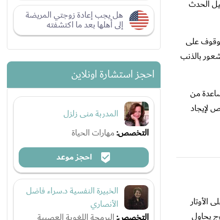
ليل الحدث
هل يجب إعادة زوجتي المريضة
إلى أهلها بعد ما اكتشفته
الوقوف على
شعور بالذنب
احجز استشارة اونلاين
ساعدة من
ص لإيجاد
المدربة منى زلزل
التخصص:
مهارات الحياة
احجز موعد
الخبيرة النفسية د.سراء فاضل
 الأوتار
الأنصاري
وج يحاول
التخصص:
البرمجة اللغوية العصبية