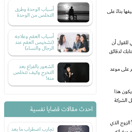
أسباب الوحدة وطرق
ها بناءً على
التخلص من الوحدة
أسباب العقم وعلاجه
(تشخيص العقم عند
 للقول أن
الرجال والنساء)
تابك لدقائق
الشعور بالفراغ بعد
خر على موعد
التخرج وكيف تتخلص
منه!
يكون هذا
ل الشركة
احدث مقالات قضايا نفسية
 الزوج الذي
تجارب اضطراب ما بعد
 ورغباته.