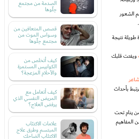
الصدمة من مجتمع
حِلّوها
م الشعور
قصص المتعافين من
وسواس الموت من
ة طويلة نتيجة
مجتمع حِلّوها
ويفتت قلبك
كيف أتخلص من
الكوابيس المستمرة
والأحلام المزعجة؟
شاعر
يرتبط بأحداث
كيف أتعامل مع
المريض النفسي الذي
يرفض العلاج؟
من ينام تحت
ن المفاهيم
علامات الاكتئاب
المبتسم وطرق علاج
الاكتئاب الضاحك