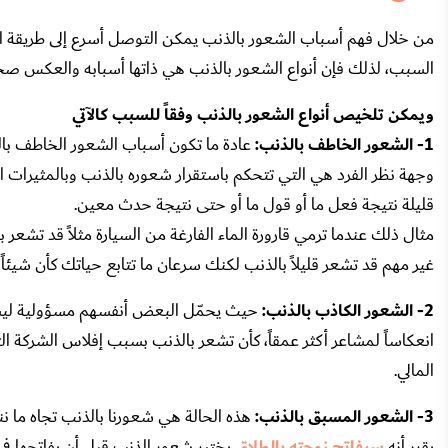
من خلال فهم أسباب الشعور بالذنب يمكن التوصل أسرع إلى طريقة الت
السبب، لذلك فإن أنواع الشعور بالذنب هي ذاتها أسبابه والعكس صح
ويمكن تلخيص أنواع الشعور بالذنب وفقاً للسبب كالآتي
1- الشعور الخاطف بالذنب:
عادة ما تكون أسباب الشعور الخاطف بال
وجهة نظر الفرد هي التي تتحكم باستقرار شعوره بالذنب وبالمثيرات 
قليلة نتيجة فعل ما أو قول ما أو حتى نتيجة حدث معين.
مثال ذلك عندما ترمي قارورة الماء الفارغة من السيارة مثلاً قد تشعر
غير مهم قد تشعر قليلاً بالذنب لكنك سرعان ما تتابع حياتك كأن شيئاً 
2- الشعور الكاذب بالذنب:
حيث يحمّل البعض أنفسهم مسؤولية ليست مس
انعكاساً لمشاعر أكثر عمقاً، كأن تشعر بالذنب بسبب إفلاس الشركة ا
المالي.
3- الشعور المسبق بالذنب:
هذه الحالة هي شعورنا بالذنب تجاه ما ننوي
يقرر أنه
سيفاتح زوجته بالطلاق
يختبر شعور الذنب قبل أن يفاتحها في 