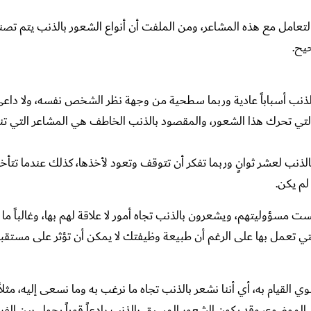
عامل مع هذه المشاعر، ومن الملفت أن أنواع الشعور بالذنب يتم تصنيف
يح.
ذنب أسباباً عادية وربما سطحية من وجهة نظر الشخص نفسه، ولا داعي
التي تحرك هذا الشعور، والمقصود بالذنب الخاطف هي المشاعر التي تن
 بالذنب لعشر ثوانٍ وربما تفكر أن تتوقف وتعود لأخذها، كذلك عندما تتأ
لم يكن.
ؤوليتهم، ويشعرون بالذنب تجاه أمور لا علاقة لهم بها، وغالباً ما 
لتي تعمل بها على الرغم أن طبيعة وظيفتك لا يمكن أن تؤثر على مستقب
 القيام به، أي أننا نشعر بالذنب تجاه ما نرغب به وما نسعى إليه، مثلاً
الموضوع، وقد يكون الشعور المسبق بالذنب رادعاً قوياً يحول بين الفرد