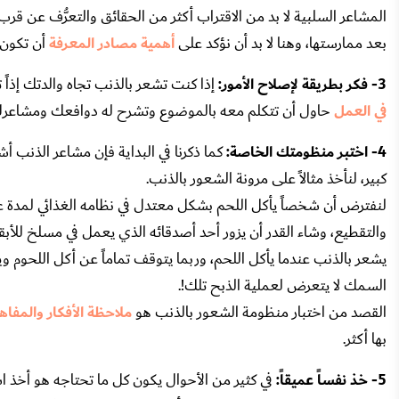
المشاعر السلبية لا بد من الاقتراب أكثر من الحقائق والتعرُّف عن قرب
بعد ممارستها، وهنا لا بد أن نؤكد على
أهمية مصادر المعرفة
أن تكون 
3- فكر بطريقة لإصلاح الأمور:
إذا كنت تشعر بالذنب تجاه والدتك إذاً ت
في العمل
حاول أن تتكلم معه بالموضوع وتشرح له دوافعك ومشاعرك، ورب
4- اختبر منظومتك الخاصة:
كما ذكرنا في البداية فإن مشاعر الذنب أ
كبير، لنأخذ مثالاً على مرونة الشعور بالذنب.
لنفترض أن شخصاً يأكل اللحم بشكل معتدل في نظامه الغذائي لمدة 
والتقطيع، وشاء القدر أن يزور أحد أصدقائه الذي يعمل في مسلخ للأبق
يشعر بالذنب عندما يأكل اللحم، وربما يتوقف تماماً عن أكل اللحوم وي
السمك لا يتعرض لعملية الذبح تلك!.
القصد من اختبار منظومة الشعور بالذنب هو
ملاحظة الأفكار والمفاه
بها أكثر.
5- خذ نفساً عميقاً:
في كثير من الأحوال يكون كل ما تحتاجه هو أخذ است