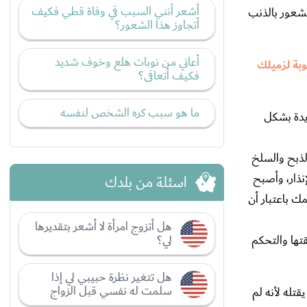
أشعر أنني السبب في وفاة قطي فكيف
الشعور بالذنب
أتجاوز هذا الشعور؟
أعاني من نوبات هلع وخوف شديد
بة لزميلك
فكيف أتعافى؟
ما هو سبب كره الشخص لنفسه
ديدة بشكل
لذبح والسلخ
نذار، وأصبح
اسئلة من بلدك
ك باعتبار أن
هل أتزوج امرأة لا أشعر بتقديرها
لي؟
تها والتحكم
هل تتغير نظرة حبيبي لي إذا
سلمت له نفسي قبل الزواج
قتله لأنه لم