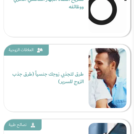
ووظائفه
العلاقات الزوجية
طرق لتجذبي زوجك جنسياً (طرق جذب
الزوج للسرير)
نصائح طبية