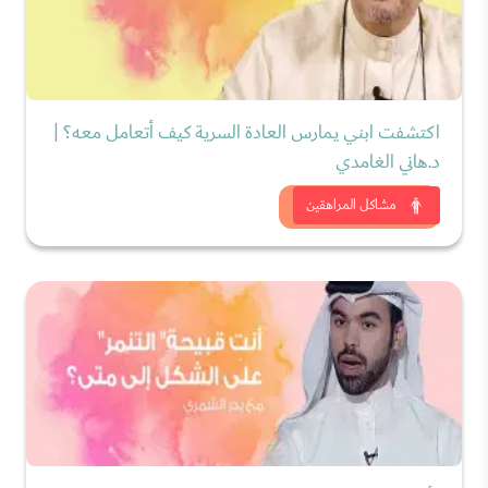
اكتشفت ابني يمارس العادة السرية كيف أتعامل معه؟ |
د.هاني الغامدي
شاهد الان
مشاكل المراهقين