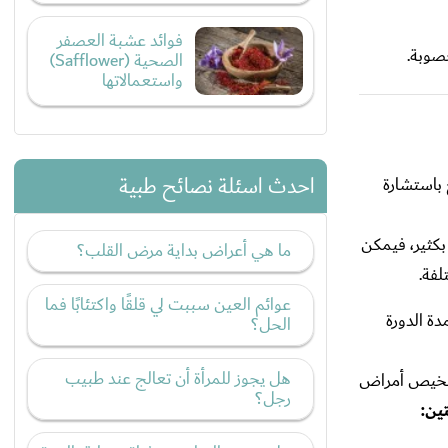
فوائد عشبة العصفر
صوبة.
الصحية (Safflower)
واستعمالاتها
احدث اسئلة نصائح طبية
 باستشارة
بكثير، فيمكن
ما هي أعراض بداية مرض القلب؟
لفة.
عوائم العين سببت لي قلقًا واكتئابًا فما
ة الدورة
الحل؟
هل يجوز للمرأة أن تعالج عند طبيب
 تشخيص أمراض
رجل؟
ين: