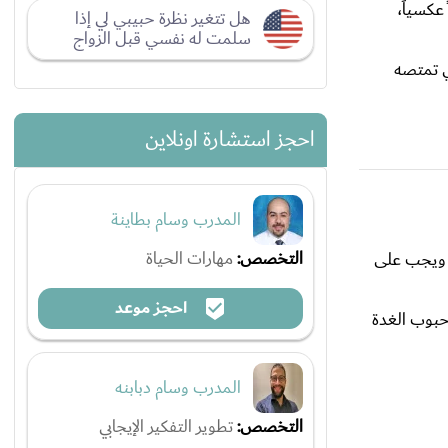
عكسياً،
هل تتغير نظرة حبيبي لي إذا
سلمت له نفسي قبل الزواج
ي تمتصه
احجز استشارة اونلاين
المدرب وسام بطاينة
التخصص:
مهارات الحياة
. ويجب على
احجز موعد
حبوب الغدة
المدرب وسام دبابنه
التخصص:
تطوير التفكير الإيجابي