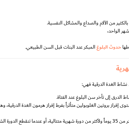
كثير من الآلام والصداع والمشاكل النفسية.
هر الواحد،
طها
حدوث البلوغ
المبكر عند البنات قبل السن الطبيعي.
هرية
 نشاط الغدة الدرقية فهي:
الدرق إلى تأخر سن البلوغ عند الفتاة.
 إفراز بروتين الغلوبولين متأثراً بفرط إفراز هرمون الغدة الدرقية، وه
وهي عندما يكون الفاصل الزمني بين دورتين أكثر من 35 يوماً ولأكثر من دورة شهرية متتالية، أو عندما تنقطع الد