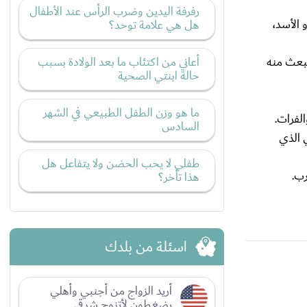
رفرفة اليدين وضرب الرأس عند الأطفال
 الأسد،
هل هي علامة توحد؟
نبعث منه
أعاني من اكتئاب ما بعد الولادة بسبب
حالة ابنتي الصحية
ما هو وزن الطفل الطبيعي في الشهر
لفرات.
السادس
 الذي
طفلي لا يحب الحضن ولا يتفاعل هل
رب.
هذا تأخر؟
اسئلة من بلدك
أريد الزواج من أجنبي وأهلي
يضغطون لأتزوج شرقي