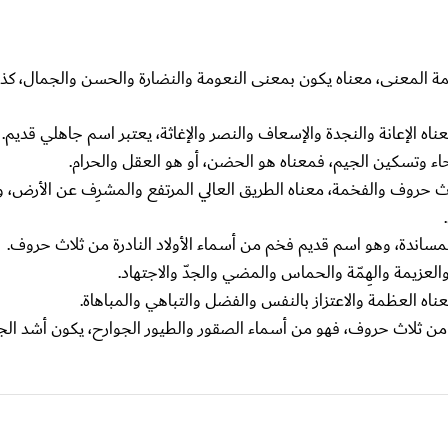
اعمة المعنى، معناه يكون بمعنى النعومة والنضارة والحسن والجمال، ك
الإعانة والنجدة والإسعاف والنصر والإغاثة، يعتبر اسم جاهلي قديم.
حاء وتسكين الجيم، فمعناه هو الحضن، أو هو العقل والحرام.
لاث حروف والفخمة، معناه الطريق العالي المرتفع والمشرِف عن الأرض، 
المساندة، وهو اسم قديم فخم من أسماء الأولاد النادرة من ثلاث حروف.
عزيمة والهِمّة والحماس والمضي والجدّ والاجتهاد.
ناه العظمة والاعتزاز بالنفس والفضل والتباهي والمباهاة.
 من ثلاث حروف، فهو من أسماء الصقور والطيور الجوارح، يكون أشد الجوار