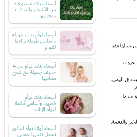
أسماء بنات مستوحاة
من الأشجار والنباتات
ومعانيها
أسماء توأم بنات طويلة
وأسامي طويلة ونادرة
ض جبالها فقد
للتوأم
ث حروف
أسماء بنات توأم من 4
حروف جميلة مع شرح
معانيها
اء في اليمن.
.
 عندما
أسماء بنات توأم
قصيرة وأسامي ثلاثية
لتوأم الإناث
خير والنعمة.
أسماء أولاد توأم للذكور
تحمل نفس المعنى