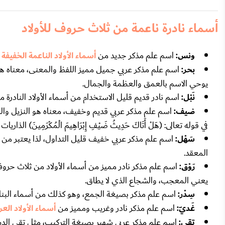
أسماء نادرة ناعمة من ثلاث حروف للأولاد
ونس:
اسم علم مذكر جديد من
أسماء الأولاد الناعمة الخفيفة
م
بحر:
اسم علم مذكر عربي جميل مميز اللفظ والمعنى، معناه هو 
يوحي الاسم بالعمق والعظمة والجمال.
نَبْل:
اسم نادر قديم قليل الاستخدام من أسماء الأولاد النادرة 
ضيف:
اسم علم مذكر عربي قديم وخفيف، معناه هو النزيل والزا
في قوله تعالى: (هَلْ أَتَاكَ حَدِيثُ ضَيْفِ إِبْرَاهِيمَ الْمُكْرَمِينَ) الذاريات 24.
سَهْل:
اسم علم مذكر عربي خفيف قليل التداول، لذا يعتبر من أ
المعقد.
رَوْق:
اسم علم مذكر نادر مميز من أسماء الأولاد من ثلاث حرو
يعني المعجب، والشجاع الذي لا يطاق.
سِدْر:
اسم علم مذكر بصيغة الجمع، وهو كذلك من أسماء البنات ا
غَديّ:
اسم علم مذكر نادر وغريب ومميز من
أسماء الأولاد العر
تقي:
اسم علم مذكر عربي شهير بصيغة التركيب، مثل تقي الدين، 