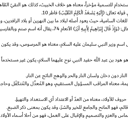
ستخدام للتسمية مؤخراً، معناه هو خلاف الخبيث، كذلك هو النقيّ الطّاهر 
له تعالى: (إِلَيْهِ يَصْعَدُ الْكَلِمُ الطَّيِّبُ) فاطر 10.
لغات السامية، حيث يعود أصله لبلاد ما بين النهرين أو بلاد الرافدين، و
النبي ابراهيم عليه السلام أو عمه، جاء في القرآن الكريم حين قال تعالى: (وَإِذْ قَالَ إِبْرَاهِيمُ لِأَبِيهِ آزَرَ) الأنعام 
لى اسم وزير النبي سليمان عليه السلام، معناه هو المرصوص، وقد يكون
 هود بن عبد الله حفيد النبي نوح عليهما السلام، يكون غير مستخدماً حال
نار دون دخان ولسان النار والحر والوهج الناتج عن النار.
مة، معناه المراقب المسؤول المستقيم، وهو المُعدِّل والمُتكَفّل وح
وف للأولاد، معناه من العدّ أو الاعتداد أي الاستعداد والتهيؤ.
م، فهو المانح والجامع للخير والشرّ، وقد يكون بمعنى ذكر الضبع.
 والعزم والتصميم والإقبال على العمل، فهو من أحلا أسماء الأولاد ا