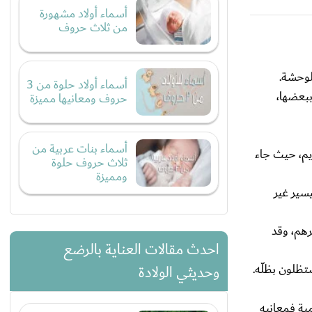
أسماء أولاد مشهورة
من ثلاث حروف
لوحشة.
أسماء أولاد حلوة من 3
ببعضها،
حروف ومعانيها مميزة
أسماء بنات عربية من
ريم، حيث جاء
ثلاث حروف حلوة
ومميزة
يسير غير
رهم، وقد
احدث مقالات العناية بالرضع
تظلون بظلّه.
وحديثي الولادة
مية فمعانيه