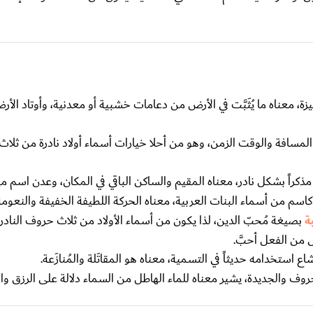
زة، معناه ما يُثَبَّت في الأرض من دعامات خشبية أو معدنية، وأوتاد الأر
المسافة والوقت الزمن، وهو من أحلا خيارات أسماء أولاد نادرة من ثلا
راً بشكل نادر، معناه المقيم والساكن الباقي في المكان، وعدن اسم مين
سم من أسماء البنات العربية، معناه الحركة اللطيفة الخفيفة والنعومة
ة
بصيغة مُحبّ الدين، لذا يكون من أسماء الأولاد من ثلاث حروف النادرة
 من الفعل أحبَّ.
ع استخدامه حديثاً في التسمية، معناه هو المقاتَلة والمُنازَعة.
روف والجديدة، يشير معناه للماء الهاطل من السماء دلالة على الرزق وال