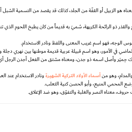
اه هو الزبيل أو القفّة من الجلد، كذلك قد يقصد من التسمية الشبل أو
لقذر ذو الرائحة الكريهة، سُميَ به قديماً من كان يطبخ اللحوم الذي ت
بوس الوجه، فهو اسم غريب المعنى واللفظ ونادر الاستخدام.
ماضي في الأمور، وهو اسم قبيلة عربية قديمة موطنها بين نهري دجلة وا
وك حِميَر وأصل اسمه ذو جدن، ومعناه مشتق من الفعل أجدن الرجل أي
المدام، وهو من
أسماء الأولاد التركية الشهيرة
ونادر الاستخدام عند الع
ضع المحمي المنيع، وأبو الحصن كنية الثعلب.
ث حروف، معناه النصر والغلبة والتفوّق، وهو ضد الإغلاق.