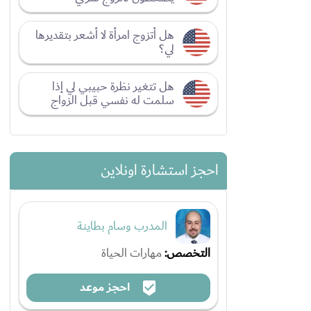
هل أتزوج امرأة لا أشعر بتقديرها
لي؟
هل تتغير نظرة حبيبي لي إذا
سلمت له نفسي قبل الزواج
احجز استشارة اونلاين
المدرب وسام بطاينة
التخصص:
مهارات الحياة
احجز موعد