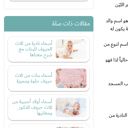
الليّن
هو اسم والد
مقالات ذات صلة
74، يقال أنه اسم صنم وبالفارسية يكون له
أسماء نادرة من ثلاث
 اسم لنوع من
الحروف للبنات مع
شرح معناها
ياً لذا فهو
أسماء بنات من ثلاث
حروف حلوة ومميزة
اجب المسجد
أسماء أولاد أجنبية من
ثلاث حروف للذكور
ومعانيها
لنادرة من