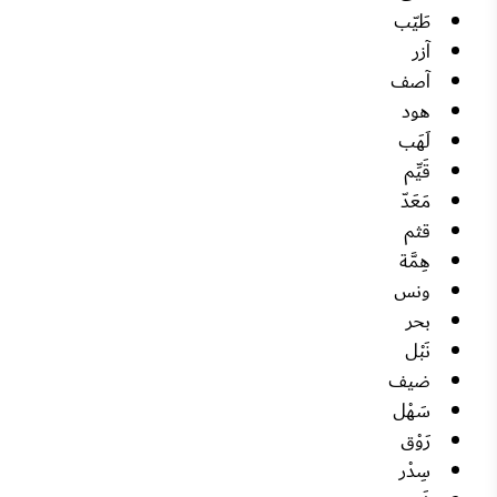
طَيّب
آزر
آصف
هود
لَهَب
قَيِّم
مَعَدّ
قثم
هِمَّة
ونس
بحر
نَبْل
ضيف
سَهْل
رَوْق
سِدْر