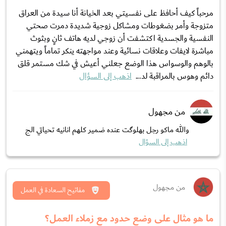
مرحباً كيف أحافظ على نفسيتي بعد الخيانة أنا سيدة من العراق
متزوجة وأمر بضغوطات ومشاكل زوجية شديدة دمرت صحتي
النفسية والجسدية اكتشفت أن زوجي لديه هاتف ثانٍ وبثوث
مباشرة لايفات وعلاقات نسائية وعند مواجهته ينكر تماماً ويتهمني
بالوهم والوسواس هذا الوضع جعلني أعيش في شك مستمر قلق
دائم وهوس بالمراقبة لد...
اذهب إلى السؤال
من مجهول
والله ماكو رجل بهلوگت عنده ضمير كلهم انانيه تحياتي الج
اذهب إلى السؤال
من مجهول
مفاتيح السعادة في العمل
ما هو مثال على وضع حدود مع زملاء العمل؟