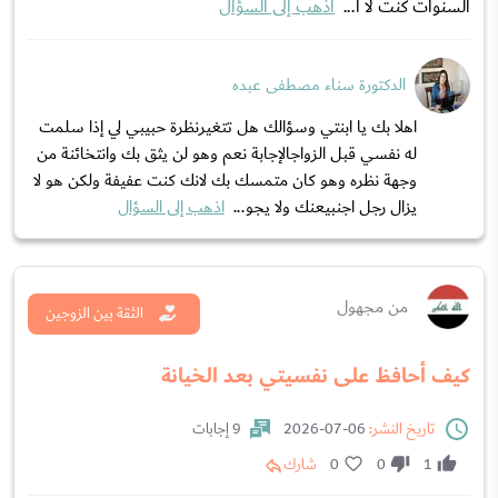
السنوات كنت لا ا...
اذهب إلى السؤال
الدكتورة سناء مصطفى عبده
اهلا بك يا ابنتي وسؤالك هل تتغيرنظرة حبيبي لي إذا سلمت
له نفسي قبل الزواجالإجابة نعم وهو لن يثق بك وانتخائنة من
وجهة نظره وهو كان متمسك بك لانك كنت عفيفة ولكن هو لا
يزال رجل اجنبيعنك ولا يجو...
اذهب إلى السؤال
من مجهول
الثقة بين الزوجين
كيف أحافظ على نفسيتي بعد الخيانة
تاريخ النشر:
06-07-2026
9 إجابات
1
0
0
شارك