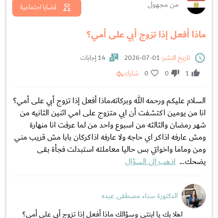
من مجهول
قضايا اجتماعية
ماذا أفعل إذا تزوج أبي على أمي؟
تاريخ النشر:
01-07-2026
14 إجابات
1
0
0
شارك
السلام عليكم ورحمه الله وبركاته،ماذا أفعل إذا تزوج أبي على أمي؟
انا من يومين اكتشفت أن ابي متزوج على امي اثنين الثانيه من
شهر رمضان والثالثه من اسبوع واحد من لما عرفت انا منهارة
ومش عارفه اذاكر اي حاجه ولا عارفه اذاكركان بابا مش قريب مني
ومن وماما واخواتي بس حاليا معاملته استبدلت فجأة بقى
يضحك...
اذهب إلى السؤال
الدكتورة سناء مصطفى عبده
اهلا بك يا ابنتي وسؤالك ماذا أفعل إذا تزوج أبي على أمي؟