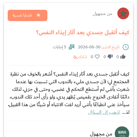
من مجهول
قضايا نفسية
كيف أتقبل جسدي بعد آثار إيذاء النفس؟
تاريخ النشر:
30-06-2026
5 إجابات
0
0
0
شارك
كيف أتقبل جسدي بعد آثار إيذاء النفس؟ أشعر بالخوف من نظرة
المجتمع لي؛ لأن جسدي مليء بالندوب التي تسببت بها عندما
شعرت بأنني لم أستطع التحكم في غضبي، وحتى في حزني، لذلك
دائمًا أتفادى الخروج بقميص يُظهر يدي، ولو رأى أحد تلك الندوب،
سيأخذ عني انطباعًا بأنني أريد لفت الانتباه أو شيئًا من هذا القبيل،
لذ...
اذهب إلى السؤال
من مجهول