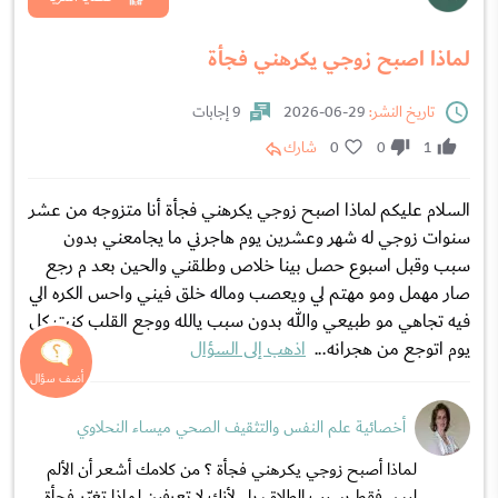
لماذا اصبح زوجي يكرهني فجأة
تاريخ النشر:
29-06-2026
9 إجابات
1
0
0
شارك
السلام عليكم لماذا اصبح زوجي يكرهني فجأة أنا متزوجه من عشر
سنوات زوجي له شهر وعشرين يوم هاجرني ما يجامعني بدون
سبب وقبل اسبوع حصل بينا خلاص وطلقني والحين بعد م رجع
صار مهمل ومو مهتم لي ويعصب وماله خلق فيني واحس الكره الي
فيه تجاهي مو طبيعي والله بدون سبب يالله ووجع القلب كنت كل
يوم اتوجع من هجرانه...
اذهب إلى السؤال
أخصائية علم النفس والتثقيف الصحي ميساء النحلاوي
لماذا أصبح زوجي يكرهني فجأة ؟ من كلامك أشعر أن الألم
ليس فقط بسبب الطلاق، بل لأنك لا تعرفين لماذا تغيّر فجأة.