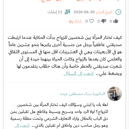
تاريخ النشر:
30-06-2026
11 إجابات
0
0
0
شارك
كيف تختار المرأة بين شخصين للزواج بدأت الحكاية عندما ارتبطت
صديقتي عاطفياً برجل من جنسية أخرى يكبرها بنحو عشرين عاماً
هو في الأربعينات وهي في العشرينات اقل منها في المستوى الثقافي
والعلمي كان يعدها بالزواج وكانت الحياة بينهما جيدة إلى أن
شعرت صديقتي بالخطر خاصة وأن هناك خطّاب يتقدمون لها
ويضغط علي...
اذهب إلى السؤال
الدكتورة سناء مصطفى عبده
اهلا بك يا ابنتي وسؤالك كيف تختار المرأة بين شخصين
للزواج؟ اولا الرد واحد وسريع وبسيط وقاطع هل تقبلين بمن
دق الباب بالحلال واراد التعارف الشرعي وتحت مظلة رسمية
وهو رجل صاحب دين واخلاق ام تقبلين بالذي...
اذهب إلى