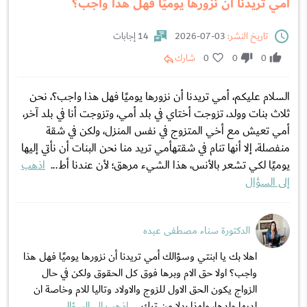
أمي تريدنا أن نزورها يوميًا فهل هذا واجب؟
تاريخ النشر:
03-07-2026
14 إجابات
0
0
0
شارك
السلام عليكم، أمي تريدنا أن نزورها يوميًا فهل هذا واجب؟، نحن
ثلاث بنات وولد، تزوجت أختاي في بلد أمي، وتزوجت أنا في بلد آخر،
أمي تعيش مع أخي المتزوج في نفس المنزل، ولكن في شقة
منفصلة، إلا أنها تنام في شقتهأمي تريد منا نحن البنات أن نأتي إليها
يوميًا لكي تشعر بالأنس، هذا الشيء مرهق؛ لأن عندنا أط...
اذهب
إلى السؤال
الدكتورة سناء مصطفى عبده
اهلا بك يا ابنتي وسؤالك أمي تريدنا أن نزورها يوميًا فهل هذا
واجب؟ اولا حق الام وبرها فوق كل الحقوق ولكن في حال
الزواج يكون الحق الاول للزوج والاولاد وتاليا للام وخاصة ان
لديها ولدها، ولهذا بدلا من ترك...
اذهب إلى السؤال