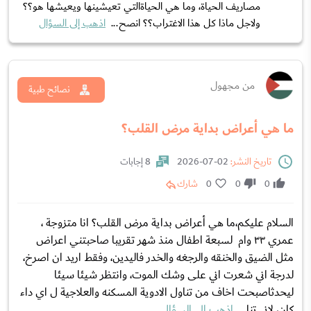
مصاريف الحياة، وما هي الحياةالتي تعيشينها ويعيشها هو؟؟
ولاجل ماذا كل هذا الاغتراب؟؟ انصح...
اذهب إلى السؤال
من مجهول
نصائح طبية
ما هي أعراض بداية مرض القلب؟
تاريخ النشر:
02-07-2026
8 إجابات
0
0
0
شارك
السلام عليكم،ما هي أعراض بداية مرض القلب؟ انا متزوجة ،
عمري ٣٣ وام لسبعة اطفال منذ شهر تقريبا صاحبتني اعراض
مثل الضيق والخنقه والرجغه والخدر فاليدين، وفقط اريد ان اصرخ،
لدرجة اني شعرت اني على وشك الموت، وانتظر شيئا سيئا
ليحدثاصبحت اخاف من تناول الادوية المسكنه والعلاجية ل اي داء
كان، لاني تنا...
اذهب إلى السؤال