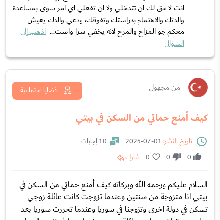
انت لا حق لك ان تتدخلي ولا ان تفعلي اي امر سوى بمساعدة
والدتك والاهتمام بدراستك وتفوقك، ودعي والدك يعيش
معكم جو المزاح والمرح لانه يخفي سرا واست...
اذهب إلى
السؤال
من مجهول
قضايا اجتماعية
كيف أمنع حماتي من السكن في بيتي
تاريخ النشر:
01-07-2026
10 إجابات
0
0
0
شارك
السلام عليكم ورحمه الله وبركاته كيف أمنع حماتي من السكن في
بيتي انا متزوجة من سنتين وعندما تزوجت كانت عائلة زوجي
تسكن في دولة اخرى وتزوجنا في سوريا وعندما تحررت سوريا بعد