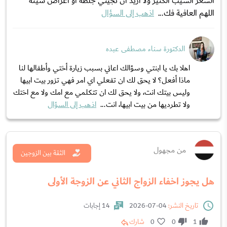
الشعر الشيب الكثير ولا أريد أن تجيني جلطة أو أعراض سيئة
اللهم العافية فك...
اذهب إلى السؤال
الدكتورة سناء مصطفى عبده
اهلا بك يا ابنتي وسؤالك اعاني بسبب زيارة أختي وأطفالها لنا
ماذا أفعل؟ لا يحق لك ان تفعلي اي امر فهي تزور بيت ابيها
وليس بيتك انت، ولا يحق لك ان تتكلمي مع امك ولا مع اختك
ولا تطرديها من بيت ابيها، انت...
اذهب إلى السؤال
من مجهول
الثقة بين الزوجين
هل يجوز اخفاء الزواج الثاني عن الزوجة الأولى
تاريخ النشر:
04-07-2026
14 إجابات
1
0
0
شارك