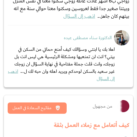
زواجي ب6 اشهر عادت عائلة زوجي سكنوا معنا في نفس المنزل
وبيتنا صغير جدا فقط لعروسين وسكنوا معنا حوالي سنة مع انه
بيتهم كان جاهز...
اذهب إلى السؤال
الدكتورة سناء مصطفى عبده
اهلا بك يا ابنتي وسؤالك كيف أمنع حماتي من السكن في
بيتي؟ انت لن تمنعيها ومشكلة الرئيسية هي ليس انت بل
زوجك، وانت قلت جملة مفتاحية في نهاية السؤال ان زوجك
غير سعيد بالسكن لوحدكم ويريد اهله وان حبه لك ل...
اذهب
إلى السؤال
من مجهول
مفاتيح السعادة في العمل
كيف أتعامل مع زملاء العمل بثقة