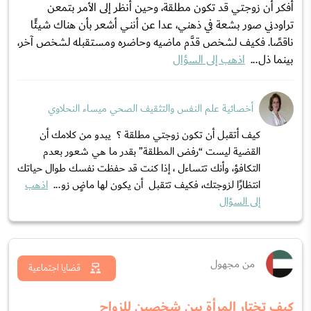
أفكر أن زوجتي قد تكون مطلقة، وحين أنظر إلى الأمر بتمعن
تراودني صور بشعة في ذهني، عدا عن أنني أشعر بأن هناك شيئًا
ناقصًا. فكيف لشخص قدَّم ماضيه وحاضره ومستقبله لشخص آخر،
بينما ذل...
اذهب إلى السؤال
أخصائية علم النفس والتثقيف الصحي ميساء النحلاوي
كيف أتقبل أن تكون زوجتي مطلقة ؟ يبدو من كلامك أن
القضية ليست “رفض المطلقة” بقدر ما هي شعور بعدم
التكافؤ، وأنك تتساءل ، إذا كنت قد حفظت نفسك طوال حياتك
انتظارًا لزوجتك، فكيف تتقبل أن يكون لها ماضٍ زو...
اذهب
إلى السؤال
من مجهول
قضايا اجتماعية
كيف تختار المرأة بين شخصين للزواج