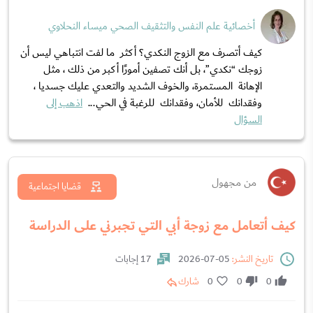
أخصائية علم النفس والتثقيف الصحي ميساء النحلاوي
كيف أتصرف مع الزوج النكدي؟ أكثر ما لفت انتباهي ليس أن
زوجك “نكدي”، بل أنك تصفين أمورًا أكبر من ذلك ، مثل
الإهانة المستمرة، والخوف الشديد والتعدي عليك جسديا ،
وفقدانك للأمان، وفقدانك للرغبة في الحي...
اذهب إلى
السؤال
من مجهول
قضايا اجتماعية
كيف أتعامل مع زوجة أبي التي تجبرني على الدراسة
تاريخ النشر:
05-07-2026
17 إجابات
0
0
0
شارك