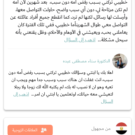
خطيبي تركني بسبب رفض أمه دون سبب، بعد شهرين لأن أمه
لم تكن مرتاحة لي، دون أي سبب واضح، حاولت التواصل معها،
وأرسلت لها رسائل، لكنها لم ترد، كما انقطع جميع أفراد عائلته عن
التواصل معي طوال الشهرينأما خطيبي، ففي تلك الفترة كان
يعاملني بحب، ويعيشني في الأوهام والأحلام، وظل يقنعني بأنه
سيحل مشكلة...
اذهب إلى السؤال
الدكتورة سناء مصطفى عبده
اهلا بك يا ابنتي وسؤالك خطيبي تركني بسبب رفض أمه دون
سبب، انت غفلت ان هناك سبب وسبب جدا مهم ويجب ان
تعيه وهو ان لا نصيب له بك، لم يكتبه الله لك زوجا ولا رجلا
لتعيشي معه حياتك، اوتعلمين يا ابنتي ان امر...
اذهب إلى
السؤال
من مجهول
العلاقات الزوجية