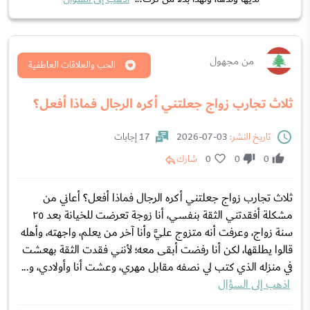
من مجهول
الحب والعلاقات العاطفية
ثلاث تجارب زواج جعلتني أكره الرجال فماذا أفعل؟
تاريخ النشر:
03-07-2026
17 إجابات
0
0
0
شارك
ثلاث تجارب زواج جعلتني أكره الرجال فماذا أفعل؟ أعاني من
مشكلة أفقدتني الثقة بنفسي، أنا زوجة تعرضت للخيانة بعد ٢٥
سنة زواج، وعرفت أنه متزوج عليَّ وأنا آخر من يعلم، واجهته، وأهله
قالوا يطلقها، لكن أنا رفضت أبقى معه؛ لأنني فقدت الثقة بهعشت
في منزله الذي كتب لي نصفه مقابل مهري، وعشت أنا وأولادي، و...
اذهب إلى السؤال