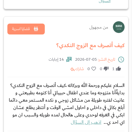
السؤال
من مجهول
قضايا اسرية
كيف أتصرف مع الزوج النكدي؟
تاريخ النشر:
05-07-2026
14 إجابات
1
0
0
شارك
السلام عليكم ورحمة الله وبركاته ،كيف أتصرف مع الزوج النكدي؟
بدايةًأنا متزوجه وما عندي اطفال حبيباتي أنا كتومه بطبيعتي و
عانيت لفتره طويلة من مشاكل زوجي و نكده المستمر معي دائما
أبلع بكائي في داخلي و احاول امشي الوقت و أنتظر يطلع عشان
ابكي في الغرفه لوحدي وعلى هالحال لمده طويله والسبب ان مو
اي احد ي...
اذهب إلى السؤال