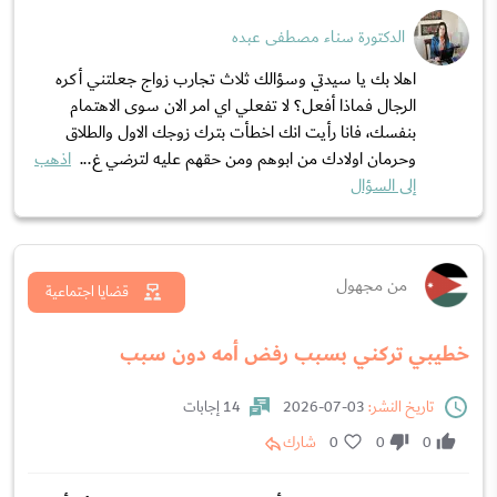
الدكتورة سناء مصطفى عبده
اهلا بك يا سيدتي وسؤالك ثلاث تجارب زواج جعلتني أكره
الرجال فماذا أفعل؟ لا تفعلي اي امر الان سوى الاهتمام
بنفسك، فانا رأيت انك اخطأت بترك زوجك الاول والطلاق
وحرمان اولادك من ابوهم ومن حقهم عليه لترضي غ...
اذهب
إلى السؤال
من مجهول
قضايا اجتماعية
خطيبي تركني بسبب رفض أمه دون سبب
تاريخ النشر:
03-07-2026
14 إجابات
0
0
0
شارك