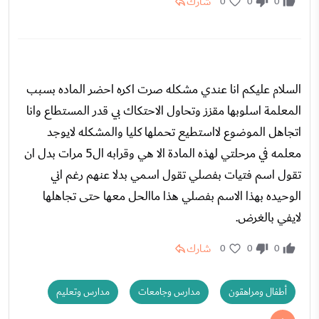
شارك
0
0
0
السلام عليكم انا عندي مشكله صرت اكره احضر الماده بسبب
المعلمة اسلوبها مقزز وتحاول الاحتكاك بي قدر المستطاع وانا
اتجاهل الموضوع لااستطيع تحملها كليا والمشكله لايوجد
معلمه في مرحلتي لهذه المادة الا هي وقرابه ال5 مرات بدل ان
تقول اسم فتيات بفصلي تقول اسمي بدلا عنهم رغم اني
الوحيده بهذا الاسم بفصلي هذا ماالحل معها حتى تجاهلها
لايفي بالغرض.
شارك
0
0
0
أطفال ومراهقون
مدارس وجامعات
مدارس وتعليم