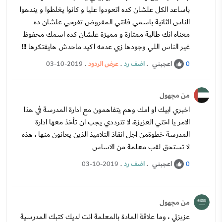
باساعد الكل علشان كده اتعودوا عليا و كانوا يغلطوا و يندهوا
الناس الثانية باسمي فانتي المفروض تفرحي علشان ده
معناه انك طالبة ممتازة و مميزة علشان كده اسمك محفوظ
غير الناس اللي وجودها زي عدمه اكيد ماحدش هايفتكرها !!!
اعجبني
.
اضف رد
.
عرض الردود
.
03-10-2019
0
من مجهول
اخبري ابيك او امك وهم يتفاهمون مع ادارة المدرسة في هذا
الامر يا اختي العزيزة، لا تترددي يجب ان تأخذ معها ادارة
المدرسة خطوةمن اجل انقاذ التلاميذ الذين يعانون منها ، هذه
لا تستحق لقب معلمة من الاساس
اعجبني
.
اضف رد
.
03-10-2019
0
من مجهول
عزيزتي ، وما علاقة المادة بالمعلمة انت لديك كتبك المدرسية