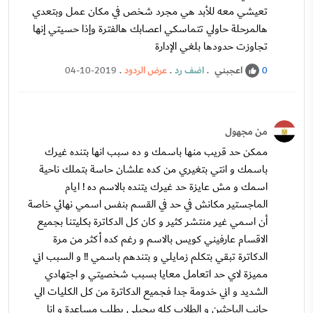
تعيشي معه للأبد هي مجرد شخص في مكان عمل وبتعدي
هالمرحلة حاولي تتماسكي اعصابك هالفترة وإذا حسيتي إنها
تجاوزت حدودها بلغي الإدارة
اعجبني
.
اضف رد
.
عرض الردود
.
04-10-2019
0
من مجهول
ممكن حد قريب منها باسمك و ده سبب انها بتنده غيرك
باسمك و انتي بتغيري من كده علشان حاسة بتملك ناحية
اسمك و مش عايزة حد غيرك يتنده بالاسم ده ! ايام
الماجستير مكانش في حد في القسم بنفس اسمي نهائي خاصة
أن اسمي غير منتشر كثير و كان كل الدكاترة بكليتنا بجميع
الاقسام عارفيني كويس بالاسم و رغم كده أكثر من مرة
الدكاترة تبقي بتكلم زمايلي و بتندهم باسمي !! و السبب اني
مميزة لاي حد اتعامل معايا بسبب شخصيتي و اجتهادي
الشديد و اني خدومة جدا فجميع الدكاترة من كل الكليات الي
جانب الباحثين و الطلاب كله بيجيلي يطلب مساعدة و انا