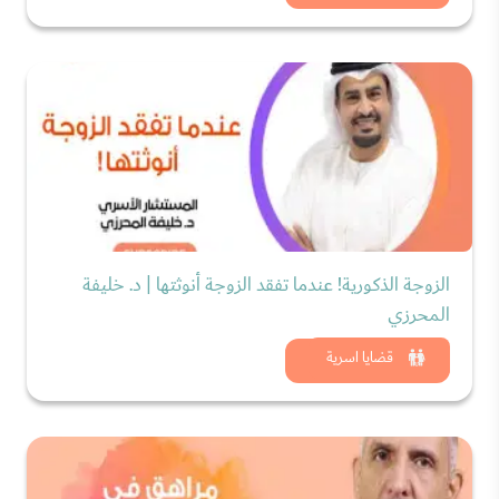
الزوجة الذكورية! عندما تفقد الزوجة أنوثتها | د. خليفة
المحرزي
شاهد الان
قضايا اسرية