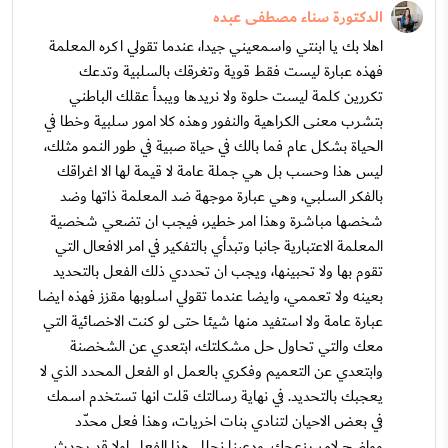
الدكتورة سناء مصطفى عبده
اهلا بك يا ابنتي واسمعيني جيدا، عندما تقولي اكره المعلمة
فهذه عبارة ليست فقط قوية وتغرقك بالسلبية وتدعك
تكررين كلمة ليست حلوة ولا نريدها ويبدأ عقلك الباطني
بتشرب معنى الكراهية والنفور وهذه كلا امور سلبية وخطا في
الحياة بشكل عام فما بالك في حياة صبية في طور النمو مثلك،
ليس هذا وحسب بل هي جملة عامة لا قيمة لها الا اغراقك
بالفكر السلبي، وهي عبارة موجهة ضد المعلمة ذاتها وضد
شخصها مباشرة وهذا امر خطير، فيجب ان تضعي شخصية
المعلمة الاعتبارية جانبا وتبدأي بالتفكير في امر الافعال التي
تقوم بها ولا تحبينها، ويجب ان تحددي ذلك الفعل بالتحديد
بعينه ولا تعممي، وايضا عندما تقولي اسلوبها مقزز فهذه ايضا
عبارة عامة ولا استفيد منها شيئا حتى لو كنت الاخصائية التي
معك والتي تحاول حل مشكلتك، ابتعدي عن الشخصنة
وابتعدي عن التعميم وفكري بالعمل او الفعل المحدد الذي لا
يعجبك بالتحديد. في نهاية رسالتك قلت انها تستخدم اسمك
في بعض الاحيان لتنادي بنات اخريات، وهذا فعل محدّد
وواضح لامر يزعجك. ودعينا نحلل هذا الفعل اولا قد يحدث