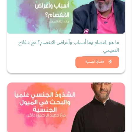
ما هو الفصام وما أسباب وأعراض الانفصام؟ مع د.فلاح
التميمي
شاهد الان
قضايا نفسية