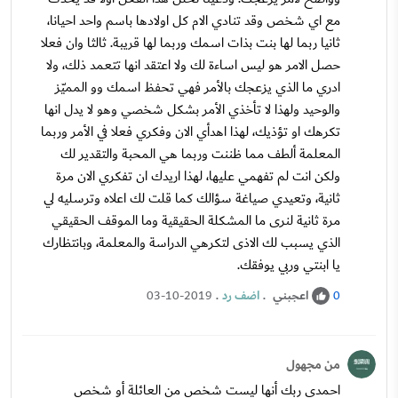
مع اي شخص وقد تنادي الام كل اولادها باسم واحد احيانا،
ثانيا ربما لها بنت بذات اسمك وربما لها قريبة. ثالثا وان فعلا
حصل الامر هو ليس اساءة لك ولا اعتقد انها تتعمد ذلك، ولا
ادري ما الذي يزعجك بالأمر فهي تحفظ اسمك وو المميّز
والوحيد ولهذا لا تأخذي الأمر بشكل شخصي وهو لا يدل انها
تكرهك او تؤذيك، لهذا اهدأي الان وفكري فعلا في الأمر وربما
المعلمة ألطف مما ظننت وربما هي المحبة والتقدير لك
ولكن انت لم تفهمي عليها، لهذا اريدك ان تفكري الان مرة
ثانية، وتعيدي صياغة سؤالك كما قلت لك اعلاه وترسليه لي
مرة ثانية لنرى ما المشكلة الحقيقية وما الموقف الحقيقي
الذي يسبب لك الاذى لتكرهي الدراسة والمعلمة، وبانتظارك
يا ابنتي وربي يوفقك.
اعجبني
.
اضف رد
.
03-10-2019
0
من مجهول
احمدي ربك أنها ليست شخص من العائلة أو شخص