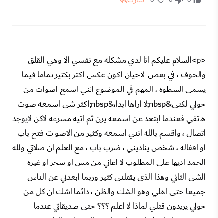
شارك
<p>السلام عليكم انا لدي مشكله مع نفسي الا وهي القلق
والخوف ، في بعض الاحيان اكون عكس اكثر بكثير تماما فيما
يسمى السطوه ، المهم في الموضوع انني اسمع اصوات من
حولي لكني&nbsp;لا اراها ابدا،&nbsp;اكثر شي اسمعه صوت
هاتفي فعندما ابتعد عن اسمعه يرن ثم اتيه مسرعه لاكن لايوجد
اتصال ، واقسم بالله انني اسمعه وكثير من الاصوات فتح باب
او اقفاله ، شخص يناديني ، ضرب باب ، مع العلم ان صلاتي ولله
الحمد اديها على المطلوب لا اعاني من مس او سحر او غيره
الشي الثاني وهذا الذي يقتلني كثير وربما ابعدني عن الناس
جميعا حتى اهلي وهو الشك والظن ، دائما اشك ان كل من
حولي يريدون قتلي لماذا لا اعلم ؟؟؟ حتى صديقاتي عندما