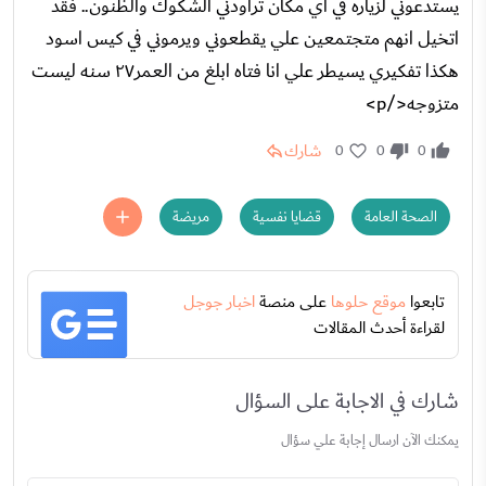
يستدعوني لزياره في اي مكان تراودني الشكوك والظنون.. فقد
اتخيل انهم متجتمعين علي يقطعوني ويرموني في كيس اسود
هكذا تفكيري يسيطر علي انا فتاه ابلغ من العمر٢٧ سنه ليست
متزوجه</p>
شارك
0
0
0
الصحة العامة
قضايا نفسية
مريضة
تابعوا
موقع حلوها
على منصة
اخبار جوجل
لقراءة أحدث المقالات
شارك في الاجابة على السؤال
يمكنك الآن ارسال إجابة علي سؤال