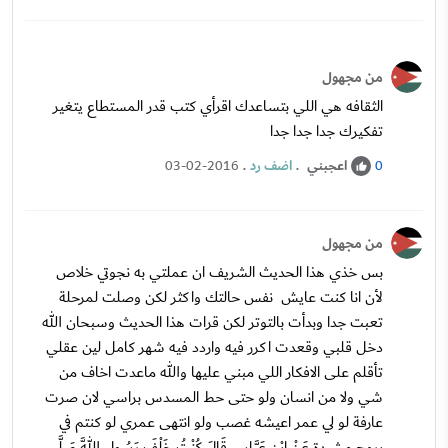
من مجهول
الثقافه هي اللي بتساعدك اقرأي كتب قدر المستطاع يتغير
تفكيرك جدا جدا جدا
اعجبني
.
اضف رد
.
03-02-2016
0
من مجهول
بس خذي هذا الحديث الشريف ان عملتي به نجوتي خلاص
لأن انا كنت عايش نفس حالتك واكثر لكن وصلت لمرحلة
تعبت جدا وبدأت بالتوتر لكن قرات هذا الحديث وسبحان الله
دخل قلبي وقعدت اكرر فيه واردد فيه شهر كامل لين عقلي
تأقلم على الافكار اللي مبني عليها والله ماعدت اخاف من
شي ولا من انسان ولو حتى حط المسدس براسي لان صرت
عارفة لو لي عمر اعيشه غصب ولو انتهى عمري لو كنتم في
بروج مشيدة عَنْ ابْنِ عَبَّاسٍ قَالَ كُنْتُ خَلْفَ رَسُولِ اللَّهِ صَلَّى