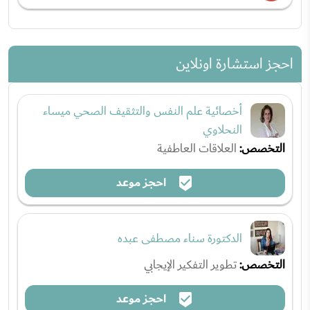
احجز استشارة اونلاين
أخصائية علم النفس والتثقيف الصحي ميساء
النحلاوي
التخصص:
العلاقات العاطفية
احجز موعد
الدكتورة سناء مصطفى عبده
التخصص:
تطوير التفكير الإيجابي
احجز موعد