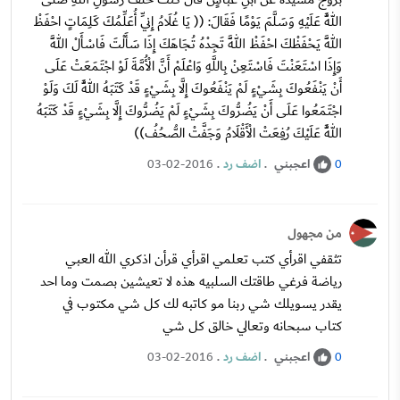
اللَّهُ عَلَيْهِ وَسَلَّمَ يَوْمًا فَقَالَ: (( يَا غُلَامُ إِنِّي أُعَلِّمُكَ كَلِمَاتٍ احْفَظْ
اللَّهَ يَحْفَظْكَ احْفَظْ اللَّهَ تَجِدْهُ تُجَاهَكَ إِذَا سَأَلْتَ فَاسْأَلْ اللَّهَ
وَإِذَا اسْتَعَنْتَ فَاسْتَعِنْ بِاللَّهِ وَاعْلَمْ أَنَّ الْأُمَّةَ لَوْ اجْتَمَعَتْ عَلَى
أَنْ يَنْفَعُوكَ بِشَيْءٍ لَمْ يَنْفَعُوكَ إِلَّا بِشَيْءٍ قَدْ كَتَبَهُ اللَّهُ لَكَ وَلَوْ
اجْتَمَعُوا عَلَى أَنْ يَضُرُّوكَ بِشَيْءٍ لَمْ يَضُرُّوكَ إِلَّا بِشَيْءٍ قَدْ كَتَبَهُ
اللَّهُ عَلَيْكَ رُفِعَتْ الْأَقْلَامُ وَجَفَّتْ الصُّحُفُ))
اعجبني
.
اضف رد
.
03-02-2016
0
من مجهول
تثقفي اقرأي كتب تعلمي اقرأي قرأن اذكري الله العبي
رياضة فرغي طاقتك السلبيه هذه لا تعيشين بصمت وما احد
يقدر يسويلك شي ربنا مو كاتبه لك كل شي مكتوب في
كتاب سبحانه وتعالي خالق كل شي
اعجبني
.
اضف رد
.
03-02-2016
0