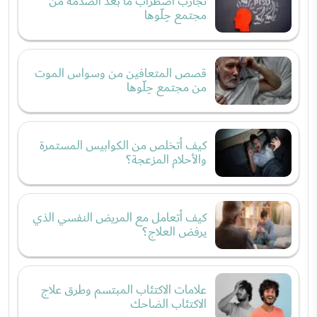
تجارب اضطراب ما بعد الصدمة من
مجتمع حِلّوها
قصص المتعافين من وسواس الموت
من مجتمع حِلّوها
كيف أتخلص من الكوابيس المستمرة
والأحلام المزعجة؟
كيف أتعامل مع المريض النفسي الذي
يرفض العلاج؟
علامات الاكتئاب المبتسم وطرق علاج
الاكتئاب الضاحك