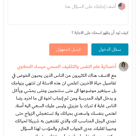
أضف إجابتك على السؤال هنا
كيف تود أن يظهر اسمك على الاجابة ؟
سجّل الدخول
ارسل كمجهول
أخصائية علم النفس والتثقيف الصحي ميساء النحلاوي
مع الاسف هناك الكثيرون من الناس الذين يحبون الخوض في
تفاصيل حياة الآخرين. اعلمي ان هذه الاسئة لن تنتهي بزواجك
بل سيتغير موضوعها الى متى ستنجبين ومتى يمشي ويأكل
و يدخل الولد المدرسة ومن ثم إنجاب اخوة الى ما اخره. رضا
الناس غاية لا تدرك يا عزيزتي وليس عليك السعي اليه أصلا.
اهتمي بنفسك واسعدي بحياتك ولا تستعجلي الزواج حتى
تجدي الرجل المناسب لك والذي تقتنعين به شريكا لحياتك
وحبيبا لقلبك. جدي الجواب الحازم والمؤدب لهذا السؤال