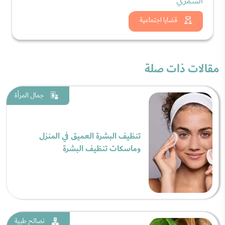
الشمري
شاهد الان
قضايا اجتماعية
مقالات ذات صلة
جمال المرأة
تنظيف البشرة العميق في المنزل
وماسكات تنظيف البشرة
نصائح طبية