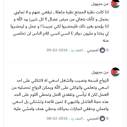
من مجهول
اذا كانت نظرة المجتع نظرة جاهلة , ترفعي عنهم و لا تجاوبي
بخجل و كأنك بتعاني من مرض عضال !! كل شيئ بيد الله و
اذا يؤمنو بغير ذلك فليحضروا لكي عريسا ! و عمل و ليحضروا
لي يختا و مليون دولار :) انسي انسي كلام الناس لن تخلصي
منه
اعجبني
.
اضف رد
.
09-02-2016
0
من مجهول
الزواج قسمه ونصيب والشغل اسعي له لاتتكلي على احد
اسعي وتعلمي واتوكلي على الله ويمكن الزواج تحصليه من
العمل لكن لا تيأسي وتفقدي الامل وتحطي اللوم على الحد
هذه حجة الفاشل وانتبهي لا تمين قاعدة وتشتكي بل اسعي
واعملي وحققي انجازات بحياتك وحطي هدف وامشي عليه
اعجبني
.
اضف رد
.
08-02-2016
0