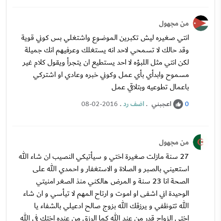
من مجهول
انتي صغيره ليش تكبرين الموضوع واشتغلي بس كوني قوية
وقد حالك لا تسمحي لاحد انه يستغلك وعرفيهم انك جميلة
لكن انتي مثل اللبؤه لا احد يستطيع ان يتجرأ ويقول كلام غير
مسموح وابدأي بأي عمل وكوني خبره وعادي او اشتركي
باعمال تطوعيه وبتلاقي عمل
اعجبني
.
اضف رد
.
08-02-2016
0
من مجهول
27 سنة مازلت صغيرة اختي و سيأتيكي النصيب ان شاء الله
استعيني بالصبر و الصلاة و الاستغفار و احمدي الله على
الصحة انا 23 سنة و المرض هالكني منذ الصغر امنيتي
الوحيدة اني اشفى او اموت و ارتاح المهم لا تيأسي و ان شاء
الله تتوظفي و يرزقك الله بزوج صالح ادعيلي بالشفاء يا
اختي الزواج قدر من عند الله كما الرزق من عنده اختك في الله