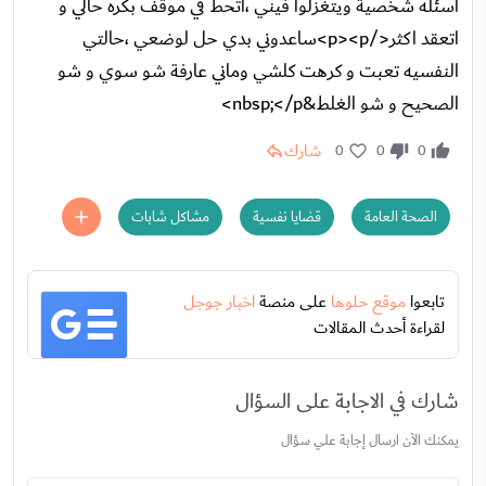
اسئله شخصية ويتغزلوا فيني ،اتحط في موقف بكره حالي و
اتعقد اكثر</p><p>ساعدوني بدي حل لوضعي ،حالتي
النفسيه تعبت و كرهت كلشي وماني عارفة شو سوي و شو
الصحيح و شو الغلط&nbsp;</p>
شارك
0
0
0
الصحة العامة
قضايا نفسية
مشاكل شابات
تابعوا
موقع حلوها
على منصة
اخبار جوجل
لقراءة أحدث المقالات
شارك في الاجابة على السؤال
يمكنك الآن ارسال إجابة علي سؤال