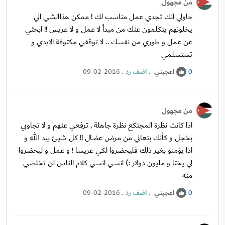
من مجهول
حاولي انك تجدي عمل مناسب لك ! ممكن هذاالشي الي
يخلونهم يتكلمون عنك من مبدأ لا عمل و لا عريس !! ابحثي
عن عمل و طوري من نفسك .. لا توقفي مكتوفة الايدي و
تستسلمي
اعجبني
.
اضف رد
.
09-02-2016
0
من مجهول
اذا كانت نظرة المجتكع نظرة جاهلة , ترفعي عنهم و لا تجاوبي
بخجل و كأنك بتعاني من مرض عضال !! كل شيئ بيد الله و
اذا يؤمنو بغير ذلك فليحضروا لكي عريسا ! و عمل و ليحضروا
لي يختا و مليون دولار :) انسي انسي كلام الناس لن تخلصي
منه
اعجبني
.
اضف رد
.
09-02-2016
0