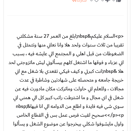
شارك
<p>السلام عليكم&nbsp;ابلغ من العمر 27 سنة مشكلتي
تقريبا من ثلاث سنوات ولحد هلا وانا نعاني منها وتتمثل في
الضغوطات من قبل اهلي و المجتمع الي عايشه فيه ، بسبب
اني عزباء و فوقها ما اشتغل كلهم بيسألوني ليش ماتزوجتي لحد
هلا &nbsp;انت كبرتي و كيف فيكي تقعدي بلا شغل مع اني
خريجة جامعه و متحصله على شهادتين وشاطرة في عدت
مجالات ، وللعلم اني حاولت وماتركت مكان مادورت فيه عن
شغل في اي مجال و ما اشترطت راتب كبير كل الي همني اني
سوي شي فيه فايدة و اطلع من الدوامه الي انا فيها&nbsp;
</p><p>صحيح لقيت فرص عمل بس في القطاع الخاص
واول مايشوفوا شكلي بيخرجوا عن موضوع الشغل و يسألوا