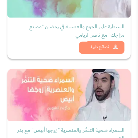
السيطرة على الجوع والعصبية في رمضان "مصنع
مزاجك" مع ناصر الريامي
شاهد الان
نصائح طبية
السمراء ضحية التنمُّر والعنصرية "زوجها أبيض" مع بدر