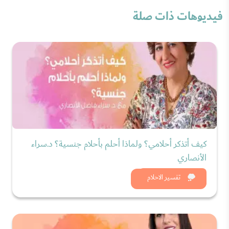
فيديوهات ذات صلة
كيف أتذكر أحلامي؟ ولماذا أحلم بأحلام جنسية؟ د.سراء
الأنصاري
شاهد الان
تفسير الاحلام