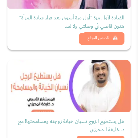
القيادة لأول مرة "أول مرة أسوق بعد قرار قيادة المرأة"
هتون قاضي في وصلتي ولا لسا
شاهد الان
قصص النجاح
هل يستطيع الزوج نسيان خيانة زوجته ومسامحتها! مع
د. خليفة المحرزي