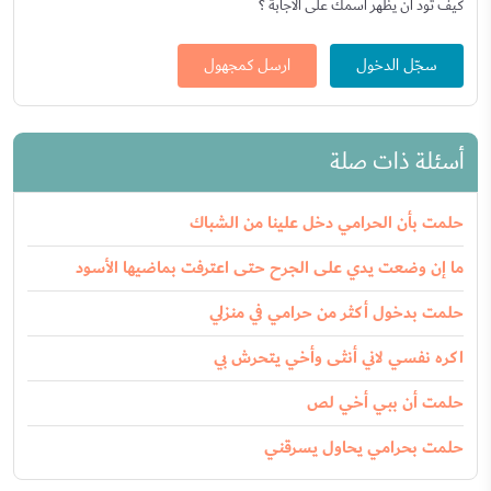
كيف تود أن يظهر اسمك على الاجابة ؟
سجّل الدخول
ارسل كمجهول
أسئلة ذات صلة
حلمت بأن الحرامي دخل علينا من الشباك
ما إن وضعت يدي على الجرح حتى اعترفت بماضيها الأسود
حلمت بدخول أكثر من حرامي في منزلي
اكره نفسي لاني أنثى وأخي يتحرش بي
حلمت أن ببي أخي لص
حلمت بحرامي يحاول يسرقني