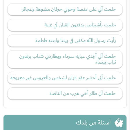
حلمت أني على منصة وحولي خرفان مشوهة وعجائز
حلمت بأشخاص يدفنون القرآن في غابة
رأيت رسول الله مكفن في بيتنا وابنته فاطمة
حلمت أني أرتدي عبايه سوداء ويطاردني شباب يرتدون
ثياب بيضاء
حلمت أني أحضر عقد قران لشخص والعروس غير معروفة
حلمت أن طائر أخي هرب من النافذة
اسئلة من بلدك