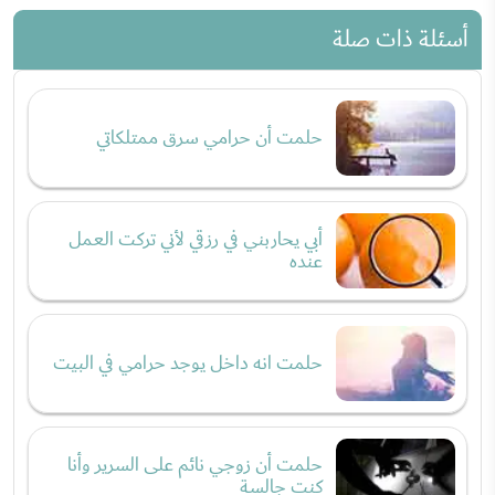
أسئلة ذات صلة
حلمت أن حرامي سرق ممتلكاتي
أبي يحاربني في رزقي لأني تركت العمل
عنده
حلمت انه داخل يوجد حرامي في البيت
حلمت أن زوجي نائم على السرير وأنا
كنت جالسة