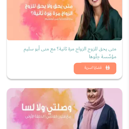
متى يحق للزوج الزواج مرة ثانية؟ مع منى أبو سليم
مؤسِّسة حِلّوها
شاهد الان
قضايا اسرية