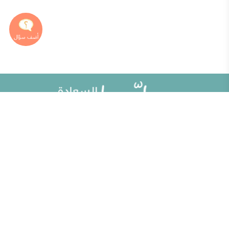
خريطة الموقع
تطوير الذات
مقالات
تحديات الحياة الزوجية
ألو حلوها
أطفال ومراهقون
حلوها تي في
الصحة العامة
الاختبارات
إضاءات للنفس الإنسانية
الكلمات المفتاحية