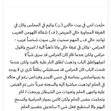
حلمت انني في بيت خالتي ( ن ) ونايم في المجلس وكان في
الغرفة المجاورة خالي المريض ( ف ) شفائه اللهومن الغريب
تواجد خالي ف ,, المهم صحيت على صوت شخصاً غريب -
الحرامي -وكان في غرفة خالي وانا ذاهباً اليه لـ اصيح واقول
حرامي ولكن عندما قام كان الحرامي قد سرق شياً لا
اعرفهواغلق الباب وذهبت لطلق النار عليه بالفرد ولكن عندما
فتحت الباب كان الحرامي قد مستقبلني بطلقاً ناري ي لا يوجد
به رصواصابتني رصاصه في جنبي الايسر وفرداص رغم اني متاكد
في الحلم !وذهبت مباشرة اليه والسعته ضرباً حتى تم القبض
عليه وانتهى الحلم وتعوذت من الشيطان ورجعت لـ انام
وتحلمت بنفس الحلم ولكن كانني بجوار الحرامية واتسمع
اليهم والا استطيع فعل شي !! ساعدوني بتفسير الحلم