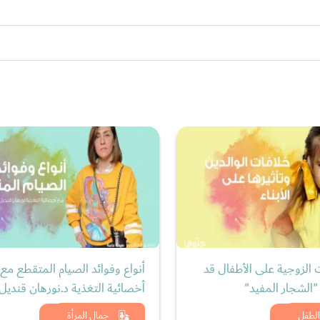
ت الزوجية على الأطفال قد
أنواع وفوائد الصيام المتقطع مع
 "الشجار المفيد"
أخصائية التغذية د.نورهان قنديل
د الان
شاهد الان
الطفل
جمال المرأة