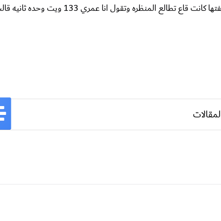
انا حلمت مرتين بامراه تقرا عليي قران وتبعد الجن عني واخر مره شفتها كانت قاع تطالع المنظر
لمقالات