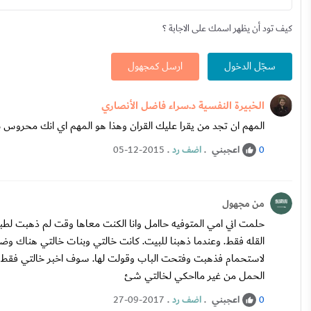
كيف تود أن يظهر اسمك على الاجابة ؟
سجّل الدخول
ارسل كمجهول
الخبيرة النفسية د.سراء فاضل الأنصاري
المهم ان تجد من يقرا عليك القران وهذا هو المهم اي انك محروس ب
اعجبني
.
اضف رد
.
05-12-2015
0
من مجهول
حلمت اني امي المتوفيه حاامل وانا الكنت معاها وقت لم ذهبت لطب
القله فقط. وعندما ذهبنا للبيت. كانت خالتي وبنات خالتي هناك وض
لاستحمام فذهبت وفتحت الباب وقولت لها. سوف اخبر خالتي فقط فوا
الحمل من غير مااحكي لخالتي شئ
اعجبني
.
اضف رد
.
27-09-2017
0