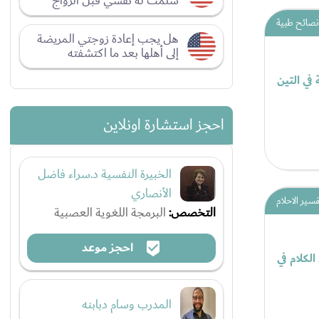
سلمت له نفسي قبل الزواج
نصائح طبية
هل يجب إعادة زوجتي المريضة
إلى أهلها بعد ما اكتشفته
 في التين
احجز استشارة اونلاين
الخبيرة النفسية د.سراء فاضل
الأنصاري
فسير الاحلام
التخصص:
البرمجة اللغوية العصبية
احجز موعد
لكلام في
المدرب وسام دبابنه