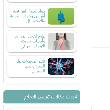
دواء انتينال Antinal
أقراص وشراب الجرعة
والاستعمال
علاج ارتجاع المريء
وأسباب حدوث
الارتجاع المريئي
تأثير المخدرات على
الدماغ والجهاز
العصبي
احدث مقالات تفسير الاحلام