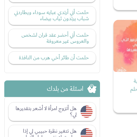
حلمت أني أرتدي عبايه سوداء ويطاردني
شباب يرتدون ثياب بيضاء
حلمت أني أحضر عقد قران لشخص
والعروس غير معروفة
حلمت أن طائر أخي هرب من النافذة
ة
اسئلة من بلدك
لم
هل أتزوج امرأة لا أشعر بتقديرها
لي؟
هل تتغير نظرة حبيبي لي إذا