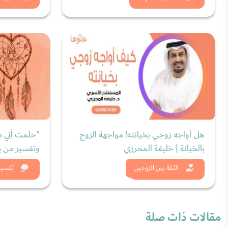
هل أواجه زوجي بخيانته! مواجهة الزوج
"حلمت أني مت
بالخيانة | خليفة المحرزي
وتفسير من ير
شاهد الان
شاه
الثقة بين الزوجين
تفسير 
مقالات ذات صلة