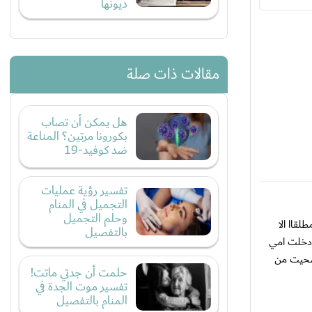
ديونها
مقالات ذات صلة
هل يمكن أن تصاب
بكورونا مرتين؟ المناعة
ضد كوفيد-19
تفسير رؤية عمليات
التجميل في المنام
وحلم التجميل
قاا الا
بالتفصيل
 دخلت امي
 صحيت من
حلمت أن جدتي ماتت!
تفسير موت الجدة في
المنام بالتفصيل