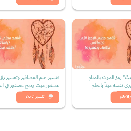
ّ" رمز الموت بالمنام
تفسير حلم العصافير وتفسير رؤي
ى نفسه ميتاً بالحلم
عصفور ميت وذبح عصفور في الح
د الان
شاهد الان
الاحلام
تفسير الاحلام