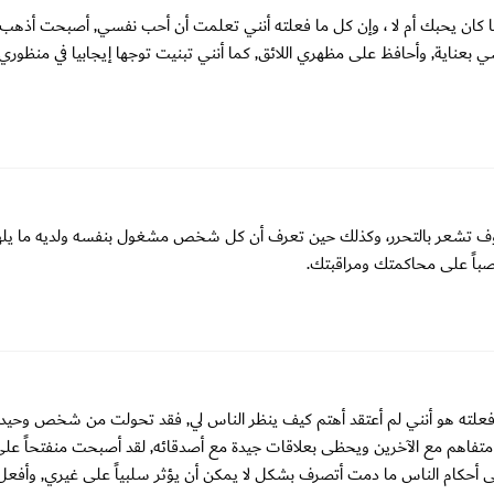
 كان يحبك أم لا ، وإن كل ما فعلته أنني تعلمت أن أحب نفسي, أصبحت أذهب 
 بعناية, وأحافظ على مظهري اللائق, كما أنني تبنيت توجها إيجابيا في منظوري 
وف تشعر بالتحرر، وكذلك حين تعرف أن كل شخص مشغول بنفسه ولديه ما يله
باً على محاكمتك ومراقبتك.
علته هو أنني لم أعتقد أهتم كيف ينظر الناس لي, فقد تحولت من شخص وحيد, 
متفاهم مع الآخرين ويحظى بعلاقات جيدة مع أصدقائه, لقد أصبحت منفتحاً عل
حكام الناس ما دمت أتصرف بشكل لا يمكن أن يؤثر سلبياً على غيري, وأفعل 