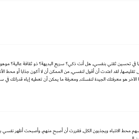
 بها في تحسين ثقتي بنفسي, هل أنت ذكي؟ سريع البديهة؟ ذو ثقافة عالية؟ موه
ليصها, لقد اعتدت أن أقول لنفسي, من الممكن أن لا أكون جذابا أو محط الأنظ
 الآخر هو معرفتك الجيدة لنفسك, ومعرفة ما يمكن أن تعطيه إياه قدراتك في سب
فسهم محط الانتباه ويجذبون الكل, فقررت أن أصبح منهم, وأصبحت أظهر نفسي 
 إلي.