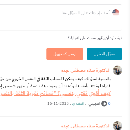
أضف إجابتك على السؤال هنا
كيف تود أن يظهر اسمك على الاجابة ؟
سجّل الدخول
ارسل كمجهول
الدكتورة سناء مصطفى عبده
بالنسبة لسؤالك كيف يمكن اكتساب الثقة في النفس الخروج من حيّز ا
قدراتنا وثقتنا بأنفسنا، وأعتقد أن وجود بيئة داعمة أو ظهور شخص إيج
كيف أقوي ثقتي بنفسي؟ "نصائح تقوية الثقة بالنفس
اعجبني
.
اضف رد
.
16-11-2015
0
الدكتورة سناء مصطفى عبده