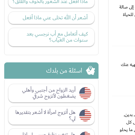
ماذا أفعل عند الشعور بالخوف والقلق؟
إلى صالة
للحياة
أشعر أن الله تخلى عني ماذا أفعل
كيف أتعامل مع أب نرجسي بعد
سنوات من الغياب؟
يه عنك
اسئلة من بلدك
أريد الزواج من أجنبي وأهلي
يضغطون لأتزوج شرقي
هل أتزوج امرأة لا أشعر بتقديرها
بدين,
لي؟
ى كل
ما يحلو
هل تتغير نظرة حبيبي لي إذا