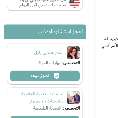
سلمت له نفسي قبل الزواج
احجز استشارة اونلاين
بيرة, فقد
أمر أفادني
المدربة منى زلزل
التخصص:
مهارات الحياة
احجز موعد
اخصائية التغذية العلاجية
والحميات تالا مصري
التخصص:
التغذية الطبيعية