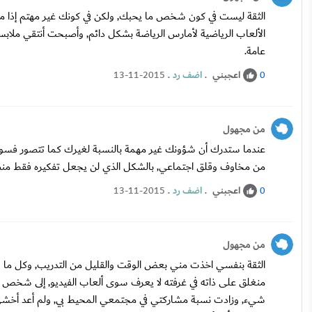
الثقة ليست في كون شخص ما يحبك, ولكن في كونك غير مهتم إذا ما
الألعاب الرياضية لأمارس الرياضة بشكل دائم, وأصبحت أنتقي ملابسي
عامة.
اعجبني
.
اضف رد
.
13-11-2015
0
من مجهول
عندما ستدرك أن شؤونك غير مهمة بالنسبة لغيرك كما تتصور فس
من مخاوف وقلق اجتماعي, بالشكل الذي لن يجعل تفكيره فقط منص
اعجبني
.
اضف رد
.
13-11-2015
0
من مجهول
الثقة بنفسي اخذت مني بعض الوقت والقليل من التدريب, وكل ما ف
منغلق على ذاته في غرفته لا يعرف سوى ألعاب الفيديو, إلى شخص 
شيء, وزادت نسبة مشاركتي في مجتمعي المحيط بي, ولم أعد أخشى أ