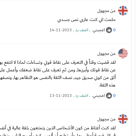
من مجهول
حلمت اني كنت عاري نص جسدي
اعجبني
.
اضف رد
.
14-11-2015
0
من مجهول
لقد قضيت وقتاً في التعرف على نقاط قوتي وتساءلت لماذا لا انتفع
عن نقاط قوتك وأبرزها, ومن ثم تعرف على نقاط ضعفك وأعمل على تق
أثق من كوني صديق جيد, نصف الثقة بالنفس هو التظاهر بها, ونصفها
هذه الثقة.
اعجبني
.
اضف رد
.
13-11-2015
0
من مجهول
لقد كنت أغتاظ من كون الأشخاص الذين يتمتعون بثقة عالية في أن
في كل فرصة أحظى بها, وأستطيع أن ألمس كيف أصبح الناس ينظرون