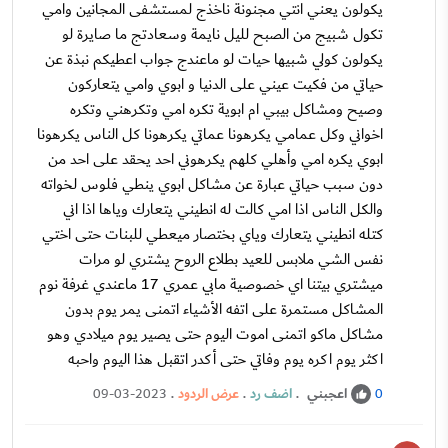
يكولون يعني انتي مجنونة ناخذج لمستشفى المجانين وامي
تكول شبيج من الصبح لليل نايمة وسعادتج ما صايرة لو
يكولون كولي شبيها حيات لو ماعندج جواب اعطيكم نبذة عن
حياتي من فكيت عيني على الدنيا و ابوي وامي يتعاركون
وصيح ومشاكل بيبي ام ابوية تكره امي وتكرهني وتكره
اخواني وكل عمامي يكرهونا عماتي يكرهونا كل الناس يكرهونا
ابوي يكره امي وأهلي كلهم يكرهوني احد يحقد على احد من
دون سبب حياتي عبارة عن مشاكل ابوي ينطي فلوس لخواته
والكل الناس اذا امي كالت له انطيني يتعارك وياها اذا اني
كتله انطيني يتعارك وياي بختصار ميعطي للبنات حتى اختي
نفس الشي ملابس للعيد بطلاع الروح يشتري لو مرات
ميشتري بيتنا اي خصوصية مابي عمري 17 ماعندي غرفة نوم
المشاكل مستمرة على اتفه الأشياء اتمنى يمر يوم بدون
مشاكل ماكو اتمنى اموت اليوم حتى يصير يوم ميلادي وهو
اكثر يوم اكره يوم وفاتي حتى أكدر اتقبل هذا اليوم واحبه
اعجبني
.
اضف رد
.
عرض الردود
.
09-03-2023
0