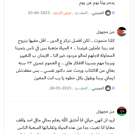
يدمر بيتا يوم عن يوم
اعجبني
.
اضف رد
.
عرض الردود
.
20-06-2023
0
من مجهول
كلنا حنموت .. لكن افضل نركز ع الدين .. اقل مفيها بنروح
عند ربنا عاملين فرضنا .. + الحياة متعبة بس في ناس بتحبنا
المحاوله لاجلهم لحالو مردود خير النا .. الايمان ب التغيير
وبربنا مهم بنسينا الافكار هاي .. ع العموم عمري ٢٣ سنه
بعاني من الاكتئاب ورحت عند دكتور نفسي .. بس مفقدتش
ايماني بربنا وبقول بكل خطوه يا رب انت المعين
اعجبني
.
اضف رد
.
28-05-2023
0
من مجهول
اريد ان انهي حياتي انا أختنق الله يعلم بحالي مافي احد واقف
معايا انا تعبت جدا من هذه الحياة وتقلباتها الصعبة الناس