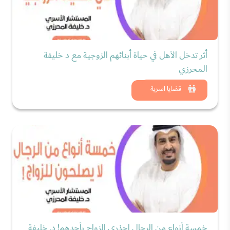
أثر تدخل الأهل في حياة أبنائهم الزوجية مع د خليفة
المحرزي
شاهد الان
قضايا اسرية
خمسة أنواع من الرجال احذري الزواج بأحدهم! د. خليفة