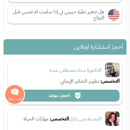
هل تتغير نظرة حبيبي لي إذا سلمت له نفسي قبل
الزواج
احجز استشارة اونلاين
الدكتورة سناء مصطفى عبده
التخصص:
تطوير التفكير الإيجابي
احجز موعد
المدربة منى زلزل
التخصص:
مهارات الحياة