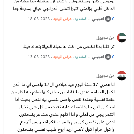
يؤذونني كثيرا ويستغلونني واشعر اني ضعيفة جدا هشة من
الداخل قلبي يؤلمني كثيرا اتمنى اقدر انهي حياتي بسرعة جدا
اعجبني
.
اضف رد
.
عرض الردود
.
18-03-2023
0
من مجهول
ترا كلنا بدنا نخلص من اخت هالحياة. الحياة بتعاند فينا.
اعجبني
.
اضف رد
.
عرض الردود
.
13-03-2023
0
من مجهول
انا عمري 17 سنة اليوم عيد ميلادي ال17 واحس اني ما اقدر
اكمل الحياة ماعندي طاقة احس حياتي كلها ضلام بيه اكثر من
عقدة نفسية وعقدة نقص واحس نفسي بيه نقص بحيث اذا
احد كال انتي حلوة اضحك عليه تعبت من كل شي تخيلو
التنمر يجي من اهلي و اذا اكلهم عندي مشاعر يضحكون
ادعي على نفسي كل يوم بالموت افكر انتحر بس أتراجع
واكول حرام اكول لأهلي اريد اروح طبيب نفسي يضحكون