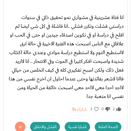
انا فتاة عشرينية في مشواري نحو تحقيق ذاتي في سنوات
دراستي فشلت وتكرر فشلي ..انا فاشلة في كل شي ايضا لم
افلح في دراسة او في تكوين اصدقاء جيدين او حتى في الحب او
علاقاتي مع الناس اصبحت هذه الفترة الاخيرة في حالة ارق
لااستطيع النوم ولا استطيع دراسة موادي وعندي حالة اكتئاب
شديدة واصبحت افكر كثيرا في الموت وفي الانتحار .. انا لااريد
فعل ذلك ولكن اصبح تفكيري كله في كيف اتخلص من حياتي
فاانا لاشعر بفائدتها وحتى عندما احاول ان اخرج نفسي من هذا
لااجد احدا معي لااحد معي اصبحت خائفة من الحياة ومن
نفسي انا متعبة جدا
شارك
1
0
2
الصحة العامة
قضايا نفسية
الفشل والاخفاق