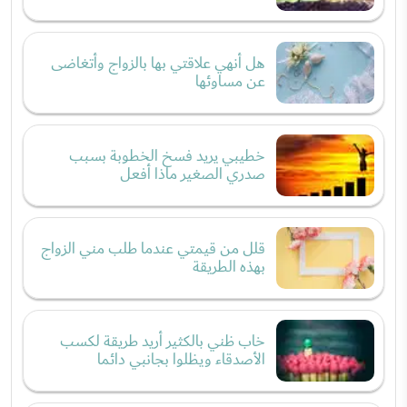
هل أنهي علاقتي بها بالزواج وأتغاضى
عن مساوئها
خطيبي يريد فسخ الخطوبة بسبب
صدري الصغير ماذا أفعل
قلل من قيمتي عندما طلب مني الزواج
بهذه الطريقة
خاب ظني بالكثير أريد طريقة لكسب
الأصدقاء ويظلوا بجانبي دائما