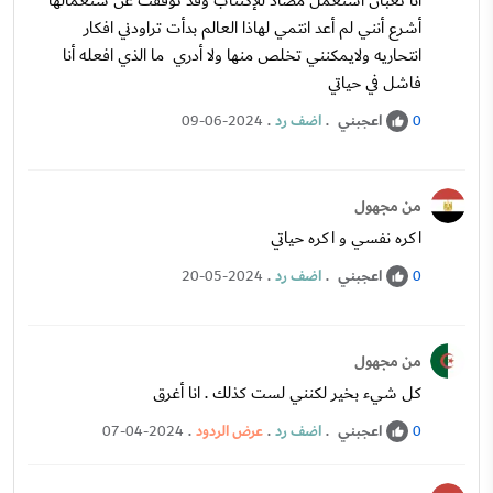
أنا تعبان استعمل مضاد للإكتئاب وقد توقفت عن ستعمالها
أشرع أنني لم أعد انتمي لهاذا العالم بدأت تراودني افكار
انتحاريه ولايمكنني تخلص منها ولا أدري ما الذي افعله أنا
فاشل في حياتي
اعجبني
.
اضف رد
.
09-06-2024
0
من مجهول
اكره نفسي و اكره حياتي
اعجبني
.
اضف رد
.
20-05-2024
0
من مجهول
كل شيء بخير لكنني لست كذلك . انا أغرق
اعجبني
.
اضف رد
.
عرض الردود
.
07-04-2024
0