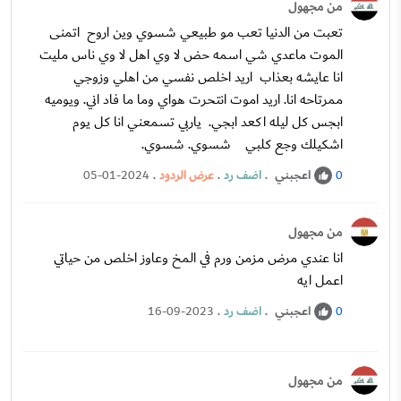
من مجهول
تعبت من الدنيا تعب مو طبيعي شسوي وين اروح اتمنى
الموت ماعدي شي اسمه حض لا وي اهل لا وي ناس مليت
انا عايشه بعذاب اريد اخلص نفسي من اهلي وزوجي
ممرتاحه انا. اريد اموت انتحرت هواي وما ما فاد اني. ويوميه
ابجس كل ليله اكعد ابجي. ياربي تسمعني انا كل يوم
اشكيلك وجع كلبي شسوي. شسوي.
اعجبني
.
اضف رد
.
عرض الردود
.
05-01-2024
0
من مجهول
انا عندي مرض مزمن ورم في المخ وعاوز اخلص من حياتي
اعمل ايه
اعجبني
.
اضف رد
.
16-09-2023
0
من مجهول