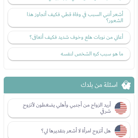
أشعر أنني السبب في وفاة قطي فكيف أتجاوز هذا
الشعور؟
أعاني من نوبات هلع وخوف شديد فكيف أتعافى؟
ما هو سبب كره الشخص لنفسه
اسئلة من بلدك
أريد الزواج من أجنبي وأهلي يضغطون لأتزوج
شرقي
هل أتزوج امرأة لا أشعر بتقديرها لي؟