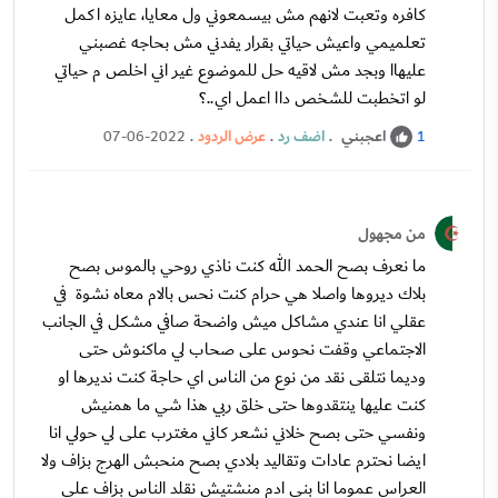
كافره وتعبت لانهم مش بيسمعوني ول معايا، عايزه اكمل
تعلميمي واعيش حياتي بقرار يفدني مش بحاجه غصبني
عليهاا وبجد مش لاقيه حل للموضوع غير اني اخلص م حياتي
لو اتخطبت للشخص داا اعمل اي..؟
اعجبني
.
اضف رد
.
عرض الردود
.
07-06-2022
1
من مجهول
ما نعرف بصح الحمد الله كنت ناذي روحي بالموس بصح
بلاك ديروها واصلا هي حرام كنت نحس بالام معاه نشوة في
عقلي انا عندي مشاكل ميش واضحة صافي مشكل في الجانب
الاجتماعي وقفت نحوس على صحاب لي ماكنوش حتى
وديما نتلقى نقد من نوع من الناس اي حاجة كنت نديرها او
كنت عليها ينتقدوها حتى خلق ربي هذا شي ما همنيش
ونفسي حتى بصح خلاني نشعر كاني مغترب على لي حولي انا
ايضا نحترم عادات وتقاليد بلادي بصح منحبش الهرج بزاف ولا
العراس عموما انا بني ادم منشتيش نقلد الناس بزاف على