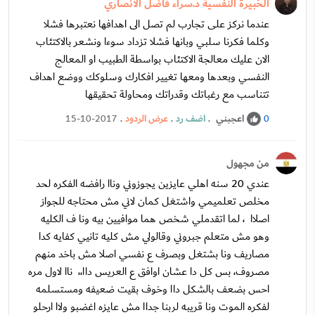
الخبيرة النفسية د.سراء فاضل الأنصاري
عندما نركز على تجارب لم تصل الى اهدافها نعتبرها فشلا
وكلما فكرنا سلبي وبانها فشلا تزداد سوءا ونشعر بالاكتئاب
الان عليك معالجة الاكتئاب بواسطة الطبيب او المعالج
النفسي وبعدها ومعها تغيير افكارك وسلوكك ووضع اهداف
تتناسب مع رغباتك وقدراتك ومحاولة تحقيقها
اعجبني
.
اضف رد
.
عرض الردود
.
15-10-2017
0
من مجهول
عندي 20 سنه اهلي عايزين يجوزوني وناا رافضه الفكره لحد
مخلص تعلميمي واشتغل كمان لاني مش محتاجه للجواز
اصلاا ، لما اتقدملي شخص هما موافيين بيه ونا ف الكليه
وهو مش متعلم جبروني وقالولي مش كليه تانيي كفايه كدا
مصاريف ونا بشتغل وبصرف ع نفسي اصلا مش باخد منهم
مصروف، بس كل دا عشان اوافق ع العريس داا،، ناا لاول مره
احس بضعف بالشكل داا وخوف بقيت ضعيفه ومستسلمه
لفكره الموت ونا قريبه لربنا جداا مش عايزه اغضبو ولاا ارحلو