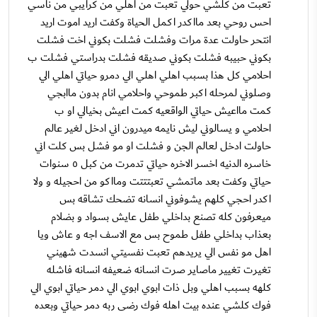
تعبت من كلشي حولي تعبت من اهلي من كرايبي من ناسي
احس روحي بعد مااكدر اكمل الحياة وكفت اريد اموت اريد
انتحر حاولت عدة مرات وفشلت فشلت بكوني اخت فشلت
بكوني حبيبه فشلت بكوني صديقه فشلت بدراستي فشلت ب
احلامي كل هذا بسبب اهلي اهلي الي دمرو حياتي اهلي الي
وصلوني لمرحله اكبر طموحي واحلامي انام بدون ماابجي
كمت مااعيش حياتي الواقعيه كمت اعيش بخيالي او ب
احلامي و يسالوني ليش نايمه ميدرون اني ادخل لغير عالم
حاولت ادخل لعالم الجن و فشلت او مو فشل بس كلت اني
خاسره الدنيه اخسر الاخره حياتي تدمرت من كبل ٥ سنوات
حياتي وكفت بعد ماتمشي تعبتتتت ومااكو من احجيله و ولا
اكدر احجي كلهم يشوفوني انسانه تضحك تشاقه بس
ميعرفون كله تصنع بداخلي طفل عايش بسواد و بضلام
بعذاب بداخلي طفل طموح بس مع الاسف اجه و عاش ويا
اهل مو نفس الي يريدهم تعبت نفسيتي انسدت شهيني
تغيرت تغيير ماصاير صرت انسانه ضعيفه انسانه فاشله
كلهه بسبب اهلي وبل ذات ابوي ابوي الي دمر حياتي ابوي الي
فوك كلشي عنده بيت اهله فوك رضى ربه دمر حياتي وبعده