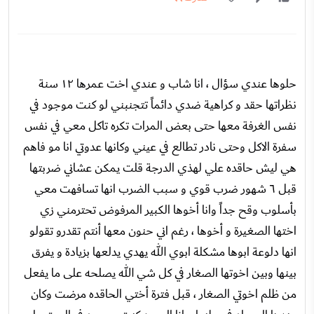
حلوها عندي سؤال ، انا شاب و عندي اخت عمرها ١٢ سنة
نظراتها حقد و كراهية ضدي دائماً تتجنبني لو كنت موجود في
نفس الغرفة معها حتى بعض المرات تكره تاكل معي في نفس
سفرة الاكل وحتى نادر تطالع في عيني وكانها عدوتي انا مو فاهم
هي ليش حاقده علي لهذي الدرجة قلت يمكن عشاني ضربتها
قبل ٦ شهور ضرب قوي و سبب الضرب انها تسافهت معي
بأسلوب وقح جداً وانا أخوها الكبير المرفوض تحترمني زي
اختها الصغيرة و أخوها ، رغم اني حنون معها أنتم تقدرو تقولو
انها دلوعة ابوها مشكلة ابوي الله يهدي يدلعها بزيادة و يفرق
بينها وبين اخوتها الصغار في كل شي الله يصلحه على ما يفعل
من ظلم اخوتي الصغار ، قبل فترة أختي الحاقده مرضت وكان