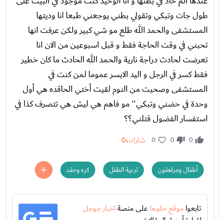
عندها الم حاد في بطنها و انا الوحيد كنت موجود في البيت على
طول جات وتبكي وتقولي بطني يوجعني طبعا انا وديتها
المستشفى والحمد الله طلع مو شي كبير ولكن عرفت انها
تحبني في وقت الحاجة فقط و قبل اسبوعين من الان انا
تعرضت لحادث دراجة نارية والحمد الله الحادث ما كان خطير
فقط كسر في الرجل و اليد الايسر عموما لمن كنت في
المستشفى وصحيت من النوم لقيت أختي الحاقده هي أول
وحدة في حضني وتبكي'' مو فاهم هي ليش هي تتصرف كذا في
استفسار الفضول قتلني؟؟
شارك
0
0
0
أطفال ومراهقون
تربية الطفل
كره وحقد
تابعوا
موقع حلوها
على منصة
اخبار جوجل