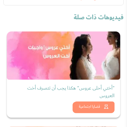
فيديوهات ذات صلة
"أختي أحلى عروس" هكذا يجب أن تتصرف أخت
العروس
شاهد الان
قضايا اجتماعية