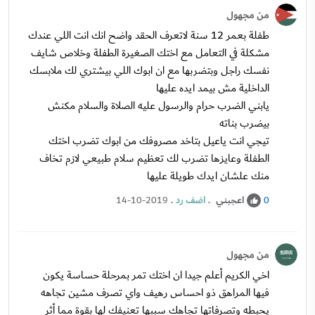
من مجهول
طفلة بعمر 12 سنة لاتعرف الحقد واضح انك انت اللي عندك
مشكلة في التعامل مع اختك الصغيرة الطفلة وخلاص شايف
نفسك راجل وبتضربها مع ان ابوك اللي بيشتري لك ملابسك
الداخلية مش بيمد ايده عليها
يابني الضرب حرام والرسول عليه الصلاة والسلام مكنش
بيضرب بناته
تيجي انت ياعيل بتاخد مصروفك من ابوك تضرب اختك
الطفلة وعايزها تضرب لك تعظيم سلام طبيعي لازم تخاف
منك علشان ايدك طويلة عليها
اعجبني
.
اضف رد
.
14-10-2019
0
من مجهول
اخي الكريم أعلم جيدا ان اختك تمر بمرحلة حساسة يكون
فيها المراهق ذو احساس رهيف واي تصرف مشين تجاهه
يحبطه وتصرفاتها تجاهك سببها تعنيفك لها بقوة مما أثر