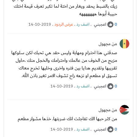
زيك بالضبط يحقد ويغار من اختة لما تكبر تعرف قيمة اختك
حبيبة أبوها هههههههه
اعجبني
.
اضف رد
.
عرض الردود
.
14-10-2019
0
من مجهول
صدقتي هذا احترام ومهابة وليس حقد هي تحبك لكن سلوكها
مزيج من الخوف من عالمك واحترامك والخجل منك .حاول
تقريبها وتقديم هدايا بين فتره واخرى وخليها تخرج معاك
تسوق او مطعم او نزهه راح تشوف الامر تغير باذن الله.
اعجبني
.
اضف رد
.
14-10-2019
0
من مجهول
من كثر حبها الك تفاجئت انك ضربتها. خذها مشوار مطعم
اعجبني
.
اضف رد
.
14-10-2019
0