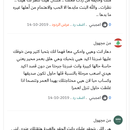
منك وخايفة من ردت فعلك .. مشان هيك تنظر لك هيك ..
نظرات.. والله البنت مابدها الا الحب والاهتمام من أهلها غيره
ما بدها ..
اعجبني
.
اضف رد
.
عرض الردود
.
14-10-2019
0
من مجهول
دهار انت وهيي واحكي معا فهما انك بتحبا كتير ومن خوفك
عليها ضربتا اكيد هيي بتحبك وهي هلق بعمر محير يعني
حاسة حالها كبيرة وانت ضربتا جرحتا من دون قصد اكيد
هيدي اصعب مرحلة بالنسبة قلها حاول تكون صديقها
وكساب حبا لان هيي محتاجتلك بهيدا العمر وتنصحا اذا
غلطت حاول تنزل لعمرا
اعجبني
.
اضف رد
.
14-10-2019
0
من مجهول
هي اللي بتحقد عليك دانت الحقد والغيرة هتقتلك عندي ابني