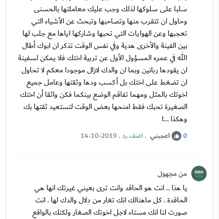
سلبا على سلوكها لذلك وجب عليك معاملتها بالحسنى
وحاول ان تتقرب منها وتصاحبها وتبحث عن الأشياء التي
تعجبها وعن الهوايات التي تحبها وشاركها اياها مع جلب لها
بين الفينة والأخرى هدية وفي نفس الوقت تذكر ان ابوك أطال
الله في عمره المسؤول الأول عن تربية اختك فلا يمكن لسفينة
ان يقودها ربانين وبما ان والدك لازال موجودا معكم لا تحاول
ان تضغط على اختك بل أكسب ودها وثقتها وعامل جميع
اخوتك بالمثل ومهما تفاقم الوضع بينكما فكن واثقا أن اختك
الصغيرة تحبك فقط امنحها بعض الوقت لتستعيد ثقتها بك
وهكذا ...!
اعجبني
.
اضف رد
.
14-10-2019
0
من مجهول
يا هذا .. انت هو الحاقد وانت ترى بعيني غيرتك انها هي
الحاقدة . كل ماهنالك انك تغار من دلال والدك لها . انت
صورت لنا انك مستاء لاجل اخوتك الصغار ولكنك بالواقع