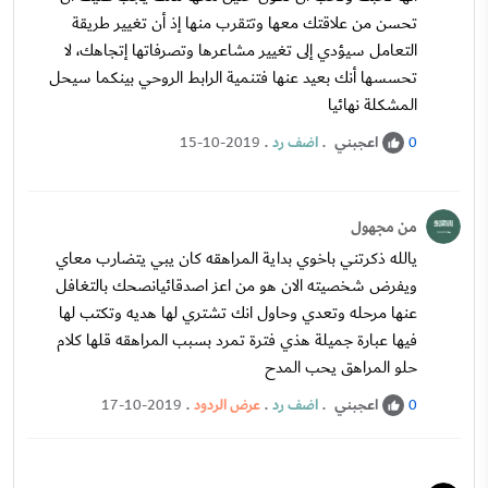
تحسن من علاقتك معها وتتقرب منها إذ أن تغيير طريقة
التعامل سيؤدي إلى تغيير مشاعرها وتصرفاتها إتجاهك، لا
تحسسها أنك بعيد عنها فتنمية الرابط الروحي بينكما سيحل
المشكلة نهائيا
اعجبني
.
اضف رد
.
15-10-2019
0
من مجهول
يالله ذكرتني باخوي بداية المراهقه كان يبي يتضارب معاي
ويفرض شخصيته الان هو من اعز اصدقائيانصحك بالتغافل
عنها مرحله وتعدي وحاول انك تشتري لها هديه وتكتب لها
فيها عبارة جميلة هذي فترة تمرد بسبب المراهقه قلها كلام
حلو المراهق يحب المدح
اعجبني
.
اضف رد
.
عرض الردود
.
17-10-2019
0