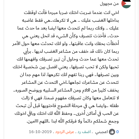
من مجهول
اخي انت عندما ضربت اختك ضربا مبرحا فأنت اوقظت
بداخلها الغضب عليك .. هي لا تكرهك..هي فقط غاضبه
عليك .. ولانك ربما لم تتحدث معها ايضا بعد ما حدث عما
حدث.. فأخذت تتصرف وكأن الشيء قد انحل يعني هي
أخطأت بحقك وانت عاقبتها.. ولو انك تحدثت معها حول الأمر
ربما كان ذلك قد خفف من مشاعر الغضب لديها . برأيي
تحدث معها عما حدث وحاول أن تبرر تصرفك وافهمها انك
تحبها ولكن لا تحب تصرفها.. يعني افصل بين شخصية اختك
وبين تصرفها.. فهي ربنا تفهم انك تكرهها. لذا مهم جدا ان
تتحدث عن مشاعرك تجاهها..اخي التحدث عن المشاعر
يخفف كثيرا من الالام ومن المشاعر السلبيه ويوضح الصوره..
لا تتعامل معها وكان تصرفك مفهوم ضمنا. فهي لا زالت
طفله ..وايضا هي في مرحلة النضوج فاحتويها قبل أن تبحث
عن الحب في أماكن أخرى.. وحفظ الله لك اختك وباقي اخوتك
وجمع شملكم دائمآ ولا فرقكم الله ابدا ..اللهم ااامين.
اعجبني
.
اضف رد
.
عرض الردود
.
16-10-2019
0