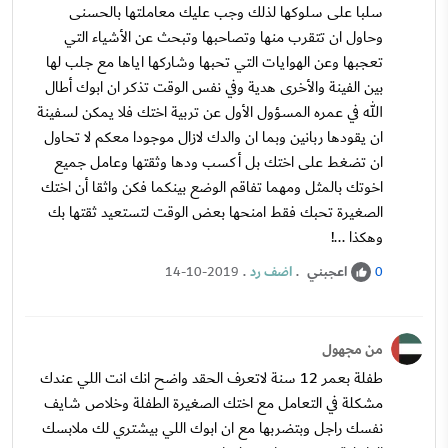
سلبا على سلوكها لذلك وجب عليك معاملتها بالحسنى
وحاول ان تتقرب منها وتصاحبها وتبحث عن الأشياء التي
تعجبها وعن الهوايات التي تحبها وشاركها اياها مع جلب لها
بين الفينة والأخرى هدية وفي نفس الوقت تذكر ان ابوك أطال
الله في عمره المسؤول الأول عن تربية اختك فلا يمكن لسفينة
ان يقودها ربانين وبما ان والدك لازال موجودا معكم لا تحاول
ان تضغط على اختك بل أكسب ودها وثقتها وعامل جميع
اخوتك بالمثل ومهما تفاقم الوضع بينكما فكن واثقا أن اختك
الصغيرة تحبك فقط امنحها بعض الوقت لتستعيد ثقتها بك
وهكذا ...!
اعجبني
.
اضف رد
.
14-10-2019
0
من مجهول
طفلة بعمر 12 سنة لاتعرف الحقد واضح انك انت اللي عندك
مشكلة في التعامل مع اختك الصغيرة الطفلة وخلاص شايف
نفسك راجل وبتضربها مع ان ابوك اللي بيشتري لك ملابسك