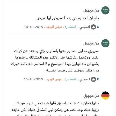
من مجهول
جام ان العداوة ذي بعد الضربدور لها عريس
اعجبني
.
اضف رد
.
عرض الردود
.
15-10-2019
0
من مجهول
ضروري تحاول تتحاور معها باسلوب راقي وتبتعد عن كونك
الكبير ووتحمل نقاشها حتى لاتكبر هذه المشكلة .. حاورها
بشويش ،، لاتتهاون بهذا الموضوع واذا استمر شف احد غيرك
من اهلك يعرضها على طبيبة نفسية
اعجبني
.
اضف رد
.
عرض الردود
.
15-10-2019
0
من مجهول
دللها كمان انت خذها للسوق قلها شو تحبي اليوم هو لك .
وريها حبك وحنانك.. هي يمكن تبي تتشاقى عليك لكن خايفه