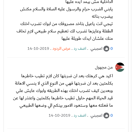
الداخلية مش بيمد ايده عليها
يابني الضرب حرام والرسول عليه الصلاة والسلام مكنش
بيضرب بناته
تيجي انت ياعيل بتاخد مصروفك من ابوك تضرب اختك
الطفلة وعايزها تضرب لك تعظيم سلام طبيعي لازم تخاف
منك علشان ايدك طويلة عليها
اعجبني
.
اضف رد
.
عرض الردود
.
14-10-2019
0
من مجهول
اكيد هي كرهتك بعد ان ضربتها كان لازم تطيب خاطرها
بكلمتين بعد ان ضربتها فهي من النوع الذي لا ينسي الاهانة
وبعدين كيف تضرب اختك بهذه الطريقه وابوك عايش علي
قيد الحياة المهم حاول تطيب خاطرها بكلمتين واعتذر لها عن
ما فعلته معها وستعود الامور بينكم الي وضعها الطبيعي
اعجبني
.
اضف رد
.
14-10-2019
0