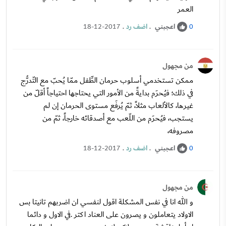
العمر
اعجبني
.
اضف رد
.
18-12-2017
0
من مجهول
ممكن تستخدمي أسلوب حرمان الطِّفل ممّا يُحبّ مع التّدرُّج
في ذلك؛ فيُحرَم بدايةً من الأمور التي يحتاجها احتياجاً أقلّ من
غيرها، كالألعاب مثلاً، ثمّ يُرفَع مستوى الحرمان إن لم
يستجب، فيُحرَم من اللّعب مع أصدقائه خارجاً، ثمّ من
مصروفه،
اعجبني
.
اضف رد
.
18-12-2017
0
من مجهول
و الله انا في نفس المشكلة اقول لنفسي ان اضربهم تانيتا بس
الاولاد يتعاملون و يصرون على العناد اكتر .في الاول و دائما