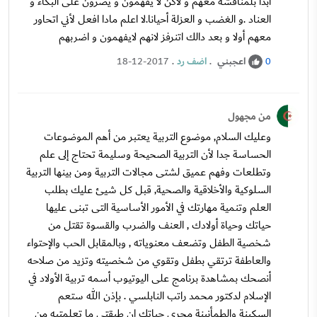
ابدأ بلمناقشة معهم و لاكن لا يفهمون و يصرون على البكاء و
العناد .و الغضب و العزلة أحيانا.لا اعلم مادا افعل لأني اتحاور
معهم أولا و بعد دالك اتنرفز لانهم لايفهمون و اضربهم
اعجبني
.
اضف رد
.
18-12-2017
0
من مجهول
وعليك السلام, موضوع التربية يعتبر من أهم الموضوعات
الحساسة جدا لأن التربية الصحيحة وسليمة تحتاج إلى علم
وتطلعات وفهم عميق لشتى مجالات التربية ومن بينها التربية
السلوكية والأخلاقية والصحية, قبل كل شيئ عليك بطلب
العلم وتنمية مهارتك في الأمور الأساسية التى تبنى عليها
حياتك وحياة أولادك , العنف والضرب والقسوة تقتل من
شخصية الطفل وتضعف معنوياته , وبالمقابل الحب والإحتواء
والعاطفة ترتقي بطفل وتقوي من شخصيته وتزيد من صلاحه
أنصحك بمشاهدة برنامج على اليوتيوب أسمه تربية الأولاد في
الإسلام لدكتور محمد راتب النابلسي . بإذن الله ستعم
السكينة والطمأنينة مجرى حياتك ان طبقتي ما تعلمتيه من