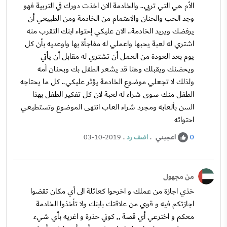
الأم هي التي تربي.. والخادمة الان اخذت دورك في التربية فهو
وجد الحب والحنان والاهتمام من الخادمة ومن الطبيعي أن
يرفضك ويريد الخادمة.. الان عليكي إحتواء ابنك التقرب منه
اشتري له لعبة يحبها واعملي له مفاجأة بها واوعديه بأن كل
يوم بعد العودة من العمل أن تشتري له مقابل أن يأتي
ويحضنك ويقبلك وهنا قد يشعر الطفل بك وبحنان أمه
ولذلك لا تجعلي موضوع الخادمة يؤثر عليكي.. كل ما يحتاجه
الطفل منك سوى شراء له لعبة لان كل تفكير الطفل بهذا
السن بألعابه ومجرد شراء العاب انتهى الموضوع وتستطيعي
احتوائه
اعجبني
.
اضف رد
.
03-10-2019
0
من مجهول
خذي اجازة من عملك و اخرحوا كعائلة الى أي مكان تقضوا
اجازتكم فيه و قوي من علاقتك بابنك ولا تأخذوا الخادمة
معكم و اخترعي أي قصة ,, كوني حذرة و اغريه بأي شيء