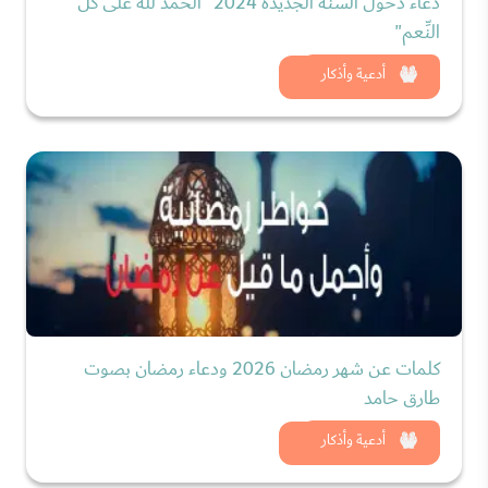
دعاء دخول السنة الجديدة 2024 "الحمد لله على كلّ
النِّعم"
شاهد الان
أدعية وأذكار
كلمات عن شهر رمضان 2026 ودعاء رمضان بصوت
طارق حامد
شاهد الان
أدعية وأذكار