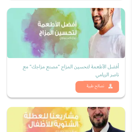
أفضل الأطعمة لتحسين المزاج "مصنع مزاجك" مع
ناصر الريامي
شاهد الان
نصائح طبية