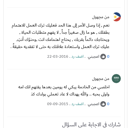
من مجهول
نعم , إذا وصل الأمر إلى هذا الحد فعليك ترك العمل للاهتمام
بطفلك , هو ما زال صغيراً جداً , لا يفهم متطلبات الحياة ,
ويحتاجك دائماً بقربك , يحتاج اهتمامك انت ,وحنوّك أنتِ,
عليك ترك العمل واستعادة علاقتك به حتى لا تفقديه حقيقةً .
اعجبني
.
اضف رد
.
22-03-2016
0
من مجهول
اخلصي من الخادمة يبكي له يومين بعدها يفتهم انك امه
واولى بحبه .. والله يهداك لا عاد تعملي بولدك كذ
اعجبني
.
اضف رد
.
09-09-2015
0
شارك في الاجابة على السؤال