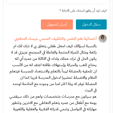
كيف تود أن يظهر اسمك على الاجابة ؟
سجّل الدخول
ارسل كمجهول
أخصائية علم النفس والتثقيف الصحي ميساء النحلاوي
بالنسبة لسؤالك كيف اجعل طفلي يتعلق بي لا شك انك ام
رائعة ومثال للمراة المنتجة والفاعلة في المجتمع عزيزتي قد لا
يكون الحل في ترك عملك ولدك في الثالثة من عمره أي انه
يحتاج للعب والحركة وإستهلاك طاقته اعتقد انه من الأنسب
ان تلحقيه بالحضانة ليبدأ بالتعلم والاستعداد للمدرسة فيتعلم
النظام والانضباط تحضيرا لدخول المدرسة قريبا كما ان
الحضانة توفر له بيئة اكثر امنا من وجوده مع الخادمة لوحده
في البيت
هو سيكون مع مدرسات متخصصات واهم من ذلك سيقضي
يومه مع أطفال من عمره يتعلم التعاطي مع الاخرين وتتطور
مهاراته في التواصل وتنمي قدراته الفكرية والعقلية واللغوية