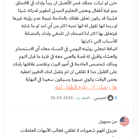
حتى لو تركت عملك فمن الأفضل ان يبدأ ولدك في الالتحاق
بجو فيه أطفال وبعض التعليم المبدئي لتطوير قدراته شيئا
فشيئا قد يكون تعلق طفلك بالخادمة نتيجة عدم رؤيته غيرها
او ربما انها تقول له انها تحبه اكثر من أي احد او ما شابه
فيتعلق بها اكثر لذا انصحك ان تلحقي ولدك بالحضانة
للأسباب التي ذكرتها
اضافة اجعلي روتينه اليومي في المساء معك أي الاستحمام
والعشاء واقرئي له قصة والعبي معه في فترة ما قبل النوم
وبذلك تتخصص الخادمة في أمور البيت وتقتصر علاقتها بابنك
على القليل جدا لا تقلقي ان لم يتقبل ابنك التغيير اعطيه
بعض الوقت وكوني صبورة وسيكون سعيدا في النهاية
هل يمكن ان يكره الطفل امه
اعجبني
.
اضف رد
.
26-03-2016
0
من مجهول
عزيزتي افهم شعورك، لا تقلقي فغالب الأمهات العاملات