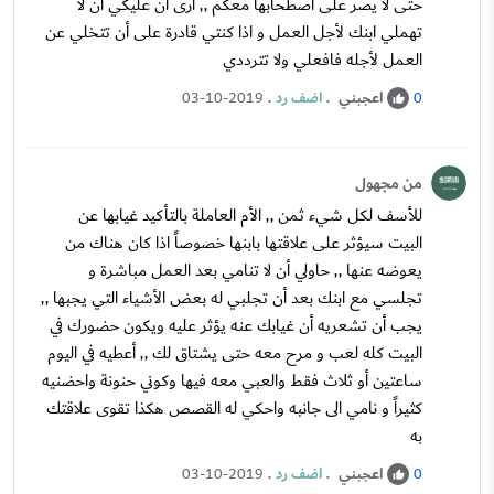
حتى لا يصر على اصطحابها معكم ,, أرى أن عليكي أن لا
تهملي ابنك لأجل العمل و اذا كنتي قادرة على أن تتخلي عن
العمل لأجله فافعلي ولا تترددي
اعجبني
.
اضف رد
.
03-10-2019
0
من مجهول
للأسف لكل شيء ثمن ,, الأم العاملة بالتأكيد غيابها عن
البيت سيؤثر على علاقتها بابنها خصوصاً اذا كان هناك من
يعوضه عنها ,, حاولي أن لا تنامي بعد العمل مباشرة و
تجلسي مع ابنك بعد أن تجلبي له بعض الأشياء التي يجبها ,,
يجب أن تشعريه أن غيابك عنه يؤثر عليه ويكون حضورك في
البيت كله لعب و مرح معه حتى يشتاق لك ,, أعطيه في اليوم
ساعتين أو ثلاث فقط والعبي معه فيها وكوني حنونة واحضنيه
كثيراً و نامي الى جانبه واحكي له القصص هكذا تقوى علاقتك
به
اعجبني
.
اضف رد
.
03-10-2019
0