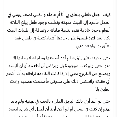
كيف اجعل طفلي يتعلق بي أنا أم عاملة وأقضي نصف يومي في
العمل فأعود إلى البيت منهكة وتطلّب وجود طفل يبلغ الثلاثة
أعوام وجود خادمة تقوم بتلبية طلباته بالإضافة إلى طلبات البيت
لكن بعد فترة قصيرة غيّر وجودها أشياء كثيرة في طفلي فقد
تعلّق بها وابتعد عني
حتى حديثه تغيّر وثرثرته لم أعد أسمعها وحاجاته لا يطلبها إلاّ
منها حتى ولو كنت موجودة بل ويرفض أن أطعمه أو أن ألبسه
ويمتنع عن الخروج معي إلا إذا كانت الخادمة ترافقه بدأت أشعر
أني فقدته وانعكس ذلك على سلوكي فأصبحت عصبية وزدت
الطين بلة
حتى لم أعد أرى ذلك البريق المليء بالحب في عينيه ولم يعد
يهتم إن كنت في عملي أم لم أكن أريد أن أعمل أي شيء ليعود
ابني متعطشا إلى حبي وحناني ومستعدة أن أتخلى عن عملي