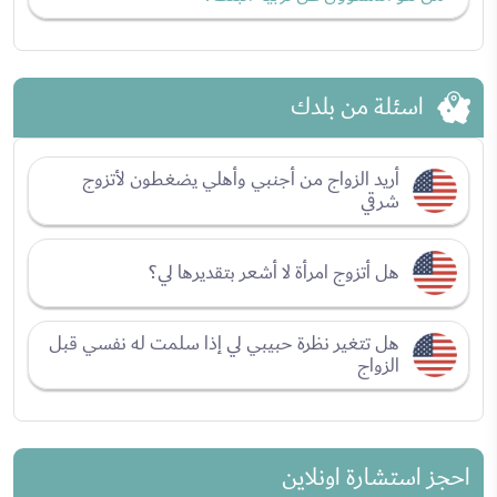
اسئلة من بلدك
أريد الزواج من أجنبي وأهلي يضغطون لأتزوج
شرقي
هل أتزوج امرأة لا أشعر بتقديرها لي؟
هل تتغير نظرة حبيبي لي إذا سلمت له نفسي قبل
الزواج
احجز استشارة اونلاين