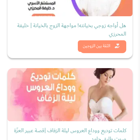
هل أواجه زوجي بخيانته! مواجهة الزوج بالخيانة | خليفة
المحرزي
شاهد الان
الثقة بين الزوجين
كلمات توديع ووداع العروس ليلة الزفاف |قصة عبير العزّة
صوت طارق حامد