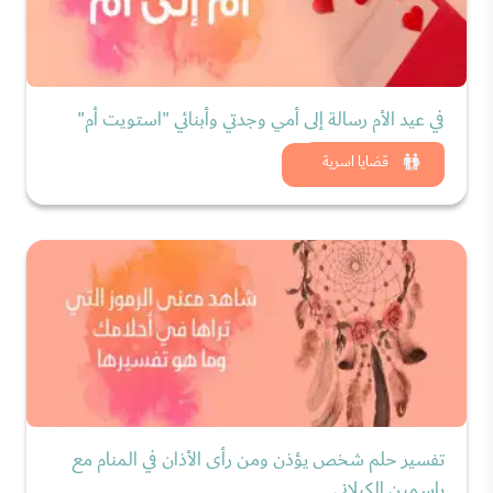
في عيد الأم رسالة إلى أمي وجدتي وأبنائي "استويت أم"
شاهد الان
قضايا اسرية
تفسير حلم شخص يؤذن ومن رأى الأذان في المنام مع
ياسمين الكيلاني