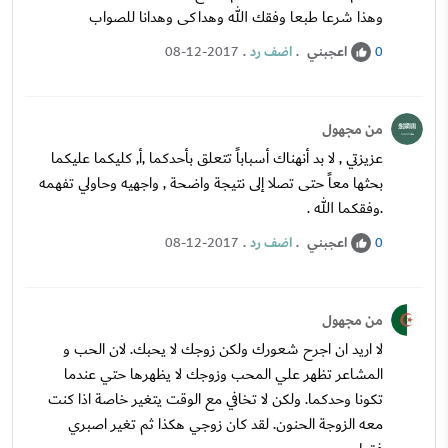
وهذا شرعا طبعا وفقك الله وهداكى وهدانا للصواب
اعجبني
.
اضف رد
.
08-12-2017
0
من مجهول
عزيزتي , لا بد أنهناك أسباباً تتعلق بأحدكما ,أ, كليكما عليكما
بحثها معاً حتى تصلا إلى نتيجة واضحة , واجهيه وحاولي تفهمه
.وفقكما الله .
اعجبني
.
اضف رد
.
08-12-2017
0
من مجهول
لا اريد ان اجرح شعورك ولكن زوجك لا يحبك. لان الحب و
المشاعر تظهر علي المحب وزوجك لا يظهرها حتي عندما
تكونا وحدكما. ولكن لا تخافي مع الوقت يتغير خاصة اذا كنت
معه الزوجة الحنون. لقد كان زوجي هكذا ثم تغير اصبري