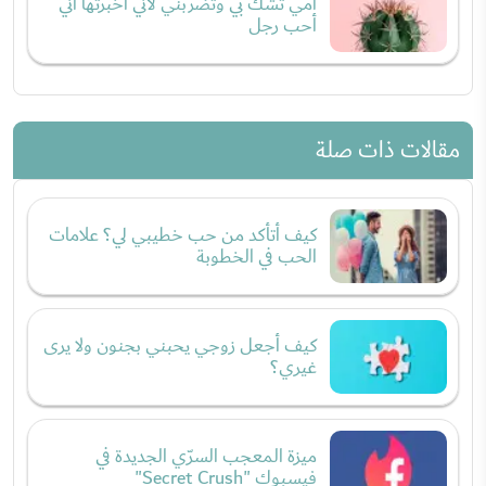
أمي تشك بي وتضربني لأني أخبرتها أني
أحب رجل
مقالات ذات صلة
كيف أتأكد من حب خطيبي لي؟ علامات
الحب في الخطوبة
كيف أجعل زوجي يحبني بجنون ولا يرى
غيري؟
ميزة المعجب السرّي الجديدة في
فيسبوك "Secret Crush"