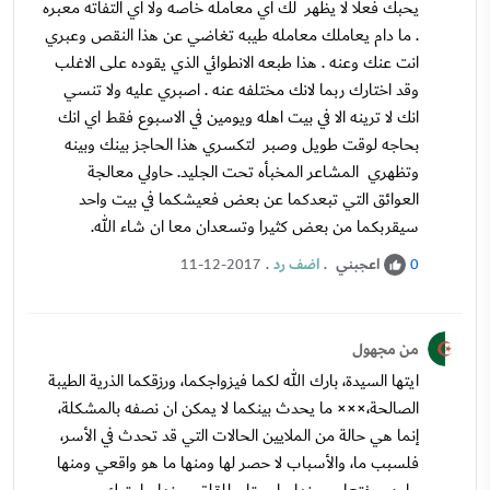
يحبك فعلا لا يظهر لك اي معامله خاصه ولا اي التفاته معبره
. ما دام يعاملك معامله طيبه تغاضي عن هذا النقص وعبري
انت عنك وعنه . هذا طبعه الانطوائي الذي يقوده على الاغلب
وقد اختارك ربما لانك مختلفه عنه . اصبري عليه ولا تنسي
انك لا ترينه الا في بيت اهله ويومين في الاسبوع فقط اي انك
بحاجه لوقت طويل وصبر لتكسري هذا الحاجز بينك وبينه
وتظهري المشاعر المخبأه تحت الجليد. حاولي معالجة
العوائق التي تبعدكما عن بعض فعيشكما في بيت واحد
سيقربكما من بعض كثيرا وتسعدان معا ان شاء الله.
اعجبني
.
اضف رد
.
11-12-2017
0
من مجهول
ايتها السيدة، بارك الله لكما فيزواجكما، ورزقكما الذرية الطيبة
الصالحة،××× ما يحدث بينكما لا يمكن ان نصفه بالمشكلة،
إنما هي حالة من الملايين الحالات التي قد تحدث في الأسر،
فلسبب ما، والأسباب لا حصر لها ومنها ما هو واقعي ومنها