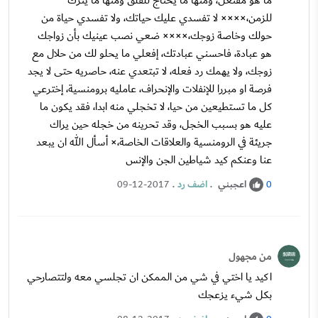
ما هو مفتعل، ومنها ما يحتاج للقلق ومنها ما يترك
للزمن،×××× لا تفسدي عليك حياتك، ولا تفسدي حياة من
حولك وخاصة زوجك،×××× ضعي نصب عينيك بأن زواجك
هو عبادة، فاحسني عبادتك، إفعلي ما يحلو لك من حلال مع
زوجك، ولا يهمك رد فعله، لا تبتعدي عنه، حاصريه حتى لا يجد
فرصة او مبررا للإنفلات والإنحراف، عامليه برومنسية، إخترعي
كل ما تستطيعين من حيا، لا تخجلي منه ابدا، فقد يكون ما
عليه هو بسبب الخجل، وقد تحرينه من خجله حين يراك
جريئة في الرومنسية والعلاقات الخاصة،× أسأل الله ان يبعد
عنا وعنكم كيد شياطين الجن والإنس
اعجبني
.
اضف رد
.
09-12-2017
0
من مجهول
اكيد يا اختي في شي من الممكن ان تجلسي معه ولتتصارحي
بكل شيء يزعجك