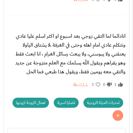
انادائما لما التقي زوجي بعد اسبوع او اكثر اسلم عليا عادي
ونتكلم عادي امام اهله وحتى في الغرفة ،لا يشتاق الياولا
يعنقني ولا يبوسني، ولا يبعث رسائل الغرام ، انا ابعث فقط
وهو يقراهم ويقول الله يسلمك مع العلم متزوجة عن جديد
والتقي معه يومين فقط، ويقول هذا طبعي فما الحل
شارك
1
0
1
تحديات الحياة الزوجية
قضايا اسرية
اهمال الزوجة لزوجها