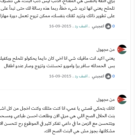
برأيي الثقة بالنفس هي المفتاح، الذنب ليس ذنب البنت، هي تتصرف 
تلحلح يعني انها تريد شيء خطأ، ربما هذه رسالة لك حتى تبدأ على ت
على تطوير ذاتك وتزيد ثقتك بنفسك، ممكن تروح تعمل دورة مهارا
اعجبني
.
اضف رد
.
16-09-2015
0
من مجهول
يعني اكيد انت مافيك شي انا اخي كان دايما يحكولو تلحلح وبك
بس الحمدلله سافر برا وامورو تحستنت وتزوج وصار عندو اطفال
اعجبني
.
اضف رد
.
16-09-2015
0
من مجهول
كانك بتحكي قصتي يا عمي، انا كنت مثلك وكنت اخجل من كل اشي 
بنت الحلال الصح اللي هي مرتي الان وطلعت احسن طباعي ومسحت ا
وبتتحسن مع الزمن ما في داعي تفكر كثير في الموظوع رح تتحسن الا
مشكلتها، بجوز مش هي البنت الصح الك.