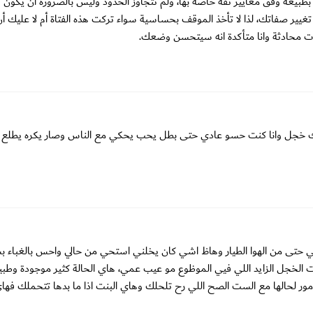
بطبيعة وفق معايير ثقة خاصة بها، ولم تتجاوز الحدود وليس بالضرورة ان يكون
غيير صفاتك، لذا لا تأخذ الموقف بحساسية سواء تركت هذه الفتاة أم لا عليك 
ت محادثة وانا متأكدة انه سيتحسن وضعك.
فيك خجل وانا كنت حسو عادي حتى بطل يحب يحكي مع الناس وصار يكره يطلع
حتى من الهوا الطيار وهاظ اشي كان يخلني استحي من حالي واحس بالغباء 
لخجل الزايد اللي فيي الموظوع مو عيب عمي، هاي الحالة كثير موجودة وطبي
مور لحالها مع الست الصح اللي رح تلحلك وهاي البنت اذا ما بدها تتحملك فها