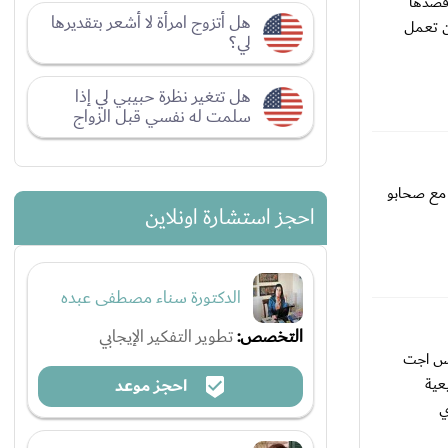
 قصدها
هل أتزوج امرأة لا أشعر بتقديرها
أن تعمل
لي؟
هل تتغير نظرة حبيبي لي إذا
سلمت له نفسي قبل الزواج
 مع صحابو
احجز استشارة اونلاين
الدكتورة سناء مصطفى عبده
التخصص:
تطوير التفكير الإيجابي
بس اجت
احجز موعد
عية
ي