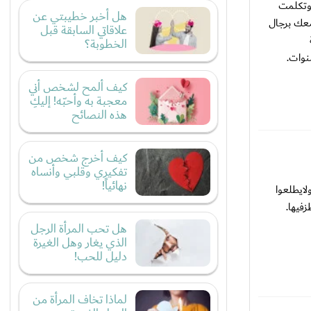
وتكلمت
هل أخبر خطيبتي عن
معك برجال
علاقاتي السابقة قبل
الخطوبة؟
نوات.
كيف ألمح لشخص أني
معجبة به وأحبّه! إليكِ
هذه النصائح
كيف أخرج شخص من
تفكيري وقلبي وأنساه
نهائياً!
لايطلعوا
فيها.
هل تحب المرأة الرجل
الذي يغار وهل الغيرة
دليل للحب!
لماذا تخاف المرأة من