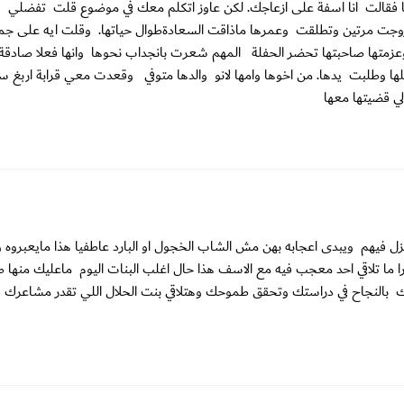
 فقالت انا اسفة على ازعاجك. لكن عاوز اتكلم معك في موضوع قلت تفضلي 
 تزوجت مرتين وتطلقت وعمرها ماذاقت السعادةطوال حياتها. وقلت ايه على ج
وعزمتها صاحبتها تحضر الحفلة المهم شعرت بانجداب نحوها وانها فعلا صادقة
لاهلها وطلبت يدها. من اخوها وامها لانو والدها متوفي وقعدت معي قرابة اربغ س
ي قضيتها معها
ل فيهم ويبدى اعجابه بهن مش الشاب الخجول او البارد عاطفيا هذا مايعبروه و
ا ما تلاقي احد معجب فيه مع الاسف هذا حال اغلب البنات اليوم ماعليك منها طز
رمك بالنجاح في دراستك وتحقق طموحك وهتلاقي بنت الحلال اللي تقدر مشاعرك