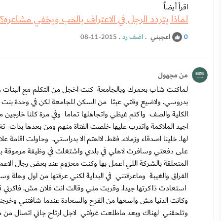
اقرأ أيضاً
لماذا يتردد الرجل في الاعتراف بالحب ويخفي مشاعره؟
اعجبني
.
اضف رد
.
08-11-2015
0
من مجهول
لماكنت شاب بعمرك وبالجامعة كنت اخجل من التكلم مع البنات وال
بدروسي. ولاضيع وقتي عبثا من السكن للجامعة لكن في وحدة بنت غ
الكلية والصف واكتم غيظي واتجاهلها تماما وفي مرة كلنا خارجين 
اجيد الملاكمة واتدرب عليها خلصت الفتاة منهم ومن بعدها بدات 
لها. خلينا اصدقاء وزملاء. فقط. لااهتم الا بدراستي. وحاولت اقا
على دفعتي وسافرت لاهلي في بلدي واشتغلت في وظيفة مرموقة برات
المتعلقة بالشركة اللي اعمل بها وكنت معزوم عند بعض رجال الاعم
الفراق والغيبة وماعرفتني في البداية لكني عرفتها من اول وهلة وس
استعادت ذاكرتها جيدا. وقربت مني وقالت انت فلان مش. فاكرني ق
وكانت الدنيا مش واسعها من الفرح والسعادة عندما شافتني وخرجنا 
وتلحقني لهناك وبعد ماطلعت غرفتي لاجل ارتاح جاني اتصال من م