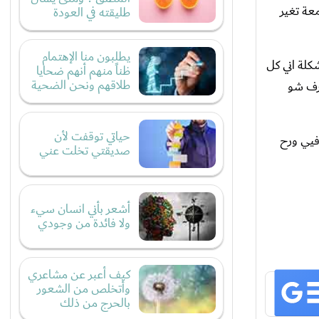
ا عندي اي علاقات عاطفية٬ لما دخلت الجامعة تغير
طليقته في العودة
يطلبون منا الإهتمام
سة٬ بس في الي زميلة لفتت نظري وكانت كمان معجبة فيي وصارحنتي وصرنا نحكي مع بعض٬ المشكلة اني كل
ظناً منهم أنهم ضحايا
طلاقهم ونحن الضحية
 بضل ساكت ما بعرف شو
حياتي توقفت لأن
معجبة فيي ورح
صديقتي تخلت عني
أشعر بأني انسان سيء
ولا فائدة من وجودي
كيف أعبر عن مشاعري
وأتخلص من الشعور
بالحرج من ذلك