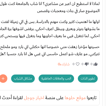
الموضوع صار في بنات ومعجبات وقصص
احكي٬ لما تتغزل فيي ما بعرف اجاوبها وما بتغزل فيها وبستحي كتير وبيصير جعبالي اروح
تتركني٬ مو عارف شو اعمل حاسس اني غبي هل انا بارد جنسيا ؟هل اعاني من البرود الجنسي ؟ ماذا افعل ساعدوني
شارك
0
0
0
تطوير الذات
الحب والعلاقات العاطفية
مشاكل الشباب
تابعوا
موقع حلوها
على منصة
اخبار جوجل
لقراءة أحدث ا