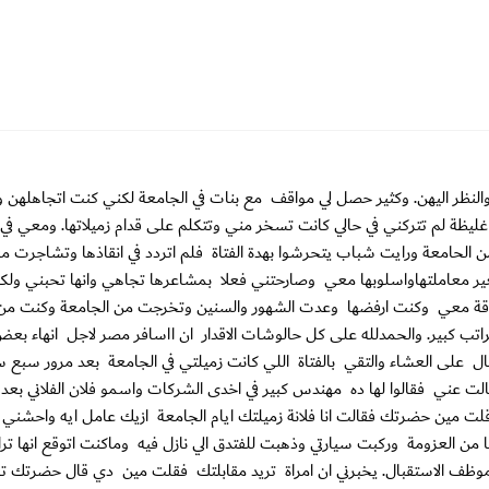
نظر اليهن. وكثير حصل لي مواقف مع بنات في الجامعة لكني كنت اتجاهلهن و
ليظة لم تتركني في حالي كانت تسخر مني وتتكلم على قدام زميلاتها. ومعي ف
من الحامعة ورايت شباب يتحرشوا بهدة الفتاة فلم اتردد في انقاذها وتشاجرت 
تغير معاملتهاواسلوبها معي وصارحتني فعلا بمشاعرها تجاهي وانها تحبني ول
مة علاقة معي وكنت ارفضها وعدت الشهور والسنين وتخرجت من الجامعة وكنت من 
ب كبير. والحمدلله على كل حالوشات الاقدار ان ااسافر مصر لاجل انهاء بع
ال على العشاء والتقي بالفتاة اللي كانت زميلتي في الجامعة بعد مرور سبع
الت عني فقالوا لها ده مهندس كبير في اخدى الشركات واسمو فلان الفلاني بعده
لت مين حضرتك فقالت انا فلانة زميلتك ايام الجامعة ازيك عامل ايه واحشني 
من العزومة وركبت سيارتي وذهبت للفتدق الي نازل فيه وماكنت اتوقع انها ترا
وظف الاستقبال. يخبرني ان امراة تريد مقابلتك فقلت مين دي قال حضرتك تع