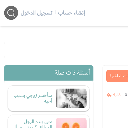
إنشاء حساب
|
تسجيل الدخول
أسئلة ذات صلة
ات العاطفية
سأخسر زوجي بسبب
شارك
0
أخيه
متى يندم الرجل
المطلق ؟ ومتى يسأل