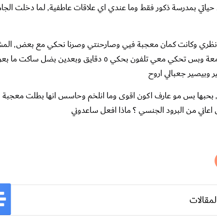
لماذا لا استطيع ان اعبر عن مشاعري؟ انا شاب بالجامعة كنت طول حياتي بمدرسة ذكور فقط وم
اولها ما اهتميت كثير وكنت مهتم بالدرا
ما بشوفها بتوتر وبعرق وببطل اعرف احكي٬ برفض اشوفها برة الجامعة وبس تحكي معي تلفون بحكي ٥ دقايق وبعدين
حسيتها مؤخرا زهقت مني خصوصا انها حكتلي اني بارد ومو ملحلح٬ بحبها بس مو عارف اكون اقوى وما انلخم وحاسس انها بطلت 
لمقالات