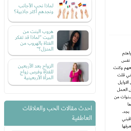
لماذا نحب الأجانب
ونجدهم أكثر جاذبية؟
هروب البنت من
البيت "لماذا قد تفكر
الفتاة بالهروب من
المنزل؟"
اهتم
ي نفس
الزواج بعد الأربعين
معهم وكنت
للفتاة وفرص زواج
كني قلت
المرأة الأربعينية
الاوايل
ض العمل
 سنوات من
ا
احدث مقالات الحب والعلاقات
بجد.
العاطفية
قبني
رفها