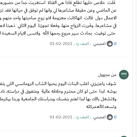
قلت خلاص خليها تطلع فاذا هي الفتاة استغربت جدا من حضورها
عن الماضي وعن حقيقة مشاعرها لي وانها لم توفق في حياتها فقد
الاعمال دول قالت انهاكانت معزومة لانو زوج صاحبتها واحد منهم 
في مشاعرها. وقررت الزواج منها. وفعلا تجوزنا اليوم الثاني ذهبنا 
حتى توفيت بحادث سير مروع رحمها الله ولانسى الايام السعيدة ال
اعجبني
.
اضف رد
.
01-02-2021
0
من مجهول
شوف ياعزيزي. اغلب البنات اليوم يحبوا الشاب الرومانسي اللي يتفز
بوشه ابدا حتى لو كان محترم وخلاقه عالية ومتفوق في دراسته. نادر
ولاتشغل بالك بها ابدا اهتم بنفسك وبدراستك الجامعية وربنا بيك
وتسعدكالعمركله
اعجبني
.
اضف رد
.
01-02-2021
0