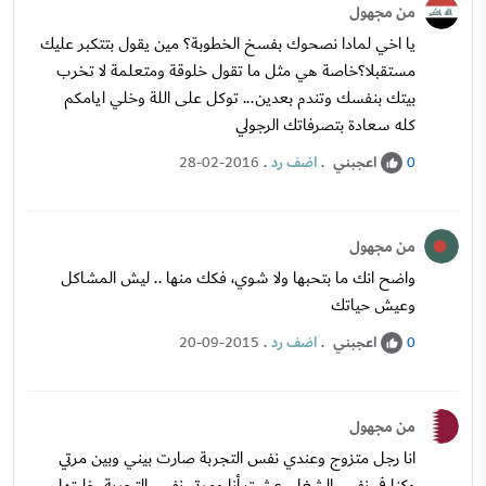
من مجهول
يا اخي لمادا نصحوك بفسخ الخطوبة؟ مين يقول بتتكبر عليك
مستقبلا؟خاصة هي مثل ما تقول خلوقة ومتعلمة لا تخرب
بيتك بنفسك وتندم بعدين... توكل على اللة وخلي ايامكم
كله سعادة بتصرفاتك الرجولي
اعجبني
.
اضف رد
.
28-02-2016
0
من مجهول
واضح انك ما بتحبها ولا شوي، فكك منها .. ليش المشاكل
وعيش حياتك
اعجبني
.
اضف رد
.
20-09-2015
0
من مجهول
انا رجل متزوج وعندي نفس التجربة صارت بيني وبين مرتي
وكنا في نفس الشغل، عشت أنا ومرتي نفس التجربة، خليتها