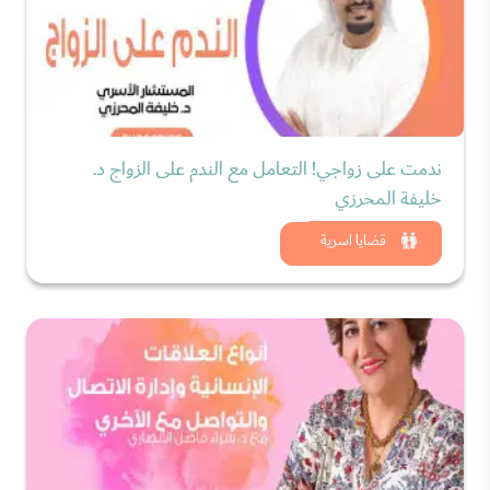
ندمت على زواجي! التعامل مع الندم على الزواج د.
خليفة المحرزي
شاهد الان
قضايا اسرية