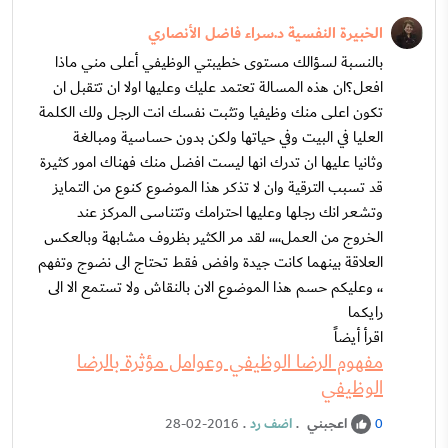
الخبيرة النفسية د.سراء فاضل الأنصاري
بالنسبة لسؤالك مستوى خطيبتي الوظيفي أعلى مني ماذا
افعل؟ان هذه المسالة تعتمد عليك وعليها اولا ان تتقبل ان
تكون اعلى منك وظيفيا وتثبت نفسك انت الرجل ولك الكلمة
العليا في البيت وفي حياتها ولكن بدون حساسية ومبالغة
وثانيا عليها ان تدرك انها ليست افضل منك فهناك امور كثيرة
قد تسبب الترقية وان لا تذكر هذا الموضوع كنوع من التمايز
وتشعر انك رجلها وعليها احترامك وتتناسى المركز عند
الخروج من العمل،،،، لقد مر الكثير بظروف مشابهة وبالعكس
العلاقة بينهما كانت جيدة وافض فقط تحتاج الى نضوج وتفهم
،، وعليكم حسم هذا الموضوع الان بالنقاش ولا تستمع الا الى
رايكما
اقرأ أيضاً
مفهوم الرضا الوظيفي وعوامل مؤثرة بالرضا
الوظيفي
اعجبني
.
اضف رد
.
28-02-2016
0