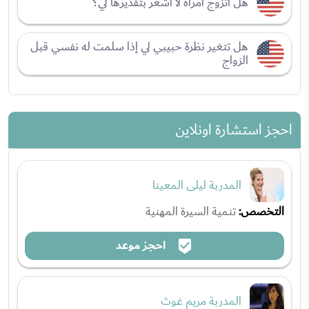
هل أتزوج امرأة لا أشعر بتقديرها لي؟
هل تتغير نظرة حبيبي لي إذا سلمت له نفسي قبل
الزواج
احجز استشارة اونلاين
المدربة ليلى المعينا
التخصص:
تنمية السيرة المهنية
احجز موعد
المدربة مريم غوث