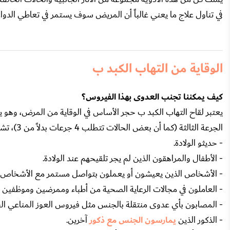
في تناول علاج ما يعني غالباً أن المريض سوف يستمر في تعاطي الدواء
الوقاية من التهاب الكبد ب
كيف يمكننا تجنب العدوى بهذا الفيروس؟
يعتبر لقاح التهاب الكبد ب حجر الأساس في الوقاية من المرض، وهو
الجرعة الثالثة (كما أن بعض الحالات تتطلب 4 جرعات بدلاً من 3)، تشمل الفئات البشرية المرشحة لأخذ لقاح (HBV):
- حديثو الولادة.
- الأطفال والمراهقون الذين لم يجر تلقيحهم عند الولادة.
- الأشخاص الذين يعيشون أو يعملون بتواصل مستمر مع الأشخاص المتأ
- العاملون في مجالات الرعاية الصحية من أطباء وممرضين وموظفين 
- المصابون بأي عدوى منتقلة بالجنس مثل فيروس العوز المناعي البشري
- الذكور الذين
يمارسون الجنس مع ذكور
آخرين.