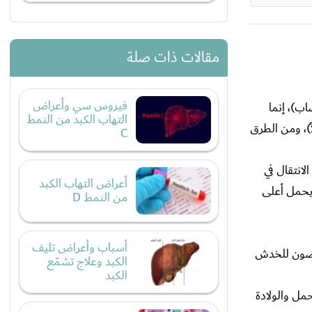
مقالات ذات صلة
فيروس سي وأعراض
لمصاب)، إنما
التهاب الكبد من النمط
ً)، ومن الطرق
C
س (HBV) وهو قادر على الانتقال في
أعراض التهاب الكبد
حمل أعلى
من النمط D
أسباب وأعراض تليف
رضون للخدش
الكبد وعلاج تشمّع
الكبد
خلال الحمل والولادة