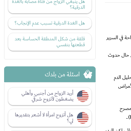
هل ينبغي الزواج من فتاة مصابة بالغدة
الدرقية؟
هل الغدة الدرقية تسبب عدم الإنجاب؟
احة في السرير
قلقة من شكل المنطقة الحساسة بعد
قطعتها بنفسي
في حال حدوث
اسئلة من بلدك
ليل الدم
أمراض
أريد الزواج من أجنبي وأهلي
يضغطون لأتزوج شرقي
لمصرح
هل أتزوج امرأة لا أشعر بتقديرها
لي؟
ئي، لكن البدء