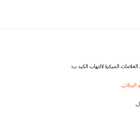
 اليرقان
.
ل.