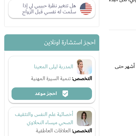
هل تتغير نظرة حبيبي لي إذا
سلمت له نفسي قبل الزواج
احجز استشارة اونلاين
يفاصل شهر بين الجرعة الأولى والثانية ثم 5 أشهر حتى
المدربة ليلى المعينا
التخصص:
تنمية السيرة المهنية
احجز موعد
أخصائية علم النفس والتثقيف
الصحي ميساء النحلاوي
التخصص:
العلاقات العاطفية