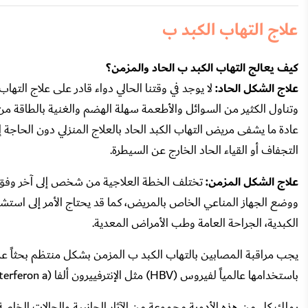
علاج التهاب الكبد ب
كيف يعالج التهاب الكبد ب الحاد والمزمن؟
علاج الشكل الحاد:
لا يوجد في وقتنا الحالي دواء قادر على علاج التهاب
وتناول الكثير من السوائل والأطعمة سهلة الهضم والغنية بالطاقة م
عادة ما يشفى مريض التهاب الكبد الحاد بالعلاج المنزلي دون الحاجة
التجفاف أو القياء الحاد الخارج عن السيطرة.
علاج الشكل المزمن:
تختلف الخطة العلاجية من شخص إلى آخر وفق ال
ووضع الجهاز المناعي الخاص بالمريض، كما قد يحتاج الأمر إلى اس
الكبدية، الجراحة العامة وطب الأمراض المعدية.
يجب مراقبة المصابين بالتهاب الكبد ب المزمن بشكل منتظم بحثاً ع
باستخدامها عالمياً لفيروس (HBV) مثل الإنترفييرون ألفا (Interferon a)، أديفوفير (Adefovir)، تينوفوفير (Tenofovir)، إنتيكافير (Entecavir)..
يملك كل من هذه الأدوية مجموعة من الآثار الجانبية والحالات الخاصة 