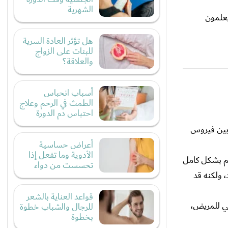
الشهرية
يعلمون
هل تؤثر العادة السرية
للبنات على الزواج
والعلاقة؟
أسباب انحباس
الطمث في الرحم وعلاج
احتباس دم الدورة
وبين فيروس
أعراض حساسية
الأدوية وما تفعل إذا
ى الجسم بشكل كامل
تحسست من دواء
 ولكنه قد
قواعد العناية بالشعر
لمناعي للمريض،
للرجال والشباب خطوة
بخطوة