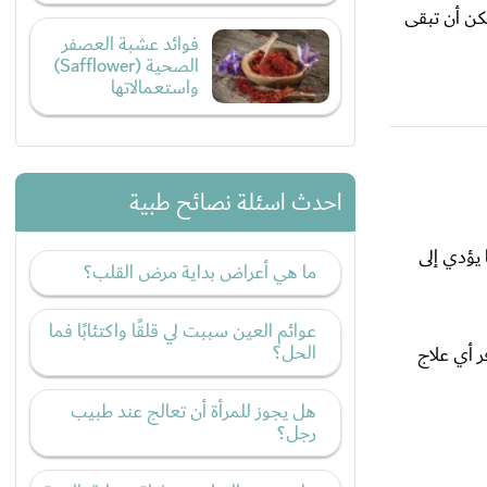
كن أن تبقى
فوائد عشبة العصفر
الصحية (Safflower)
واستعمالاتها
احدث اسئلة نصائح طبية
 يؤدي إلى
ما هي أعراض بداية مرض القلب؟
عوائم العين سببت لي قلقًا واكتئابًا فما
الحل؟
 أي علاج
هل يجوز للمرأة أن تعالج عند طبيب
رجل؟