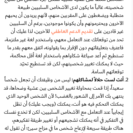
شخصيته، غالباً ما يكون لدى الأشخاص السلبيين طبيعة
متطلبة ويضغطون على المقربين منهم، لأنهم يريدون أن يحبهم
الآخرون ويحترمونهم وأن يكونوا موجودين، برغم أن السلبيين
غير قادرين على
تقديم الدعم العاطفي
للآخرين، لذا عليك أن
تحد من توقعاتك عند التعامل معهم، واستخدم لغة غير ملتزمة،
فاعترف بتعليقاتهم دون الإقرار بما يقولونه، اتفق معهم بقدر ما
تستطيع ثم أعد صياغة شكاواهم باستخدام لغة أقل محاكمة،
حيث لا يمكنك تغيير شخصيتهم، لكن قد تستطيع تحيّد
توقعاتهم السامة.
أنت لست حلالاً لمشاكلهم:
ليس من وظيفتك أن تجعل شخصاً
سعيداً، إذا قمت بمحاولة تغيير الشخص بين عشية وضحاها، قد
ينتهي بك الأمر إلى الشعور بالغضب! لأن الشخص الوحيد الذي
يمكنك التحكم فيه هو أنت، يمكنك (ويجب عليك) أن تظل
إيجابياً عند التعامل مع الأشخاص السلبيين، لكن لا تخدع نفسك
في التفكير في أنه يمكنك تشجيعهم أو تغيير طريقة تفكيرهم،
هناك طريقة سريعة لإزعاج شخص ما في مزاج سيئ؛ أن تقول له