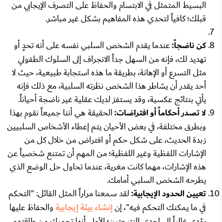
البسيط المتمثل في الابتسام والحفاظ على التصرف الإيجابي من
قبلك؛ كافياً لتحدي هذه المفاهيم بشكل غير مباشر.
كن ناضجاً:
عندما يقدم الشخص السلبي نفسه على أنه تحدٍ أو
تهديد لك، فإنه من السهل جداً الانجراف إلى السلوك الطفولي
مثل التسرع أو الإهانة، بطريقة ما هذه استجابة طبيعية، حيث لا
أحد يقدر أن يشاطر هذا الشخص نظرته السلبية، مع ذلك فإنه
يأتي بنتائج عكسية، وقد يستفز لديك عقلية غير ناضجة أحياناً.
لا تصدر أحكاماً أو افتراضات:
الحقيقة هي أننا جميعاً نقوم بهذا
وبطرق مختلفة، في بعض الأحيان يتم إعطاء الأشخاص السلبيين
زبدة الحديث، على شكل حكم أو افتراض من خلال كل من
الإشارات اللفظية وغير اللفظية؛ من المهم أن تمتنع شخصياً عن
هذه الإشارات، مهما كانت مغرية، عندما تحاول حل الوضع الذي
يطرحه الشخص السلبي أمامك.
تعيين الحدود الإيجابية:
لقد سمعنا مراراً المثل القائل: "التحكم
في ما يمكنك التحكم فيه"، إن
إنشاء بيئة إيجابية
والحفاظ عليها
يؤدي غالباً إلى إحدى النتيجتين؛ الأولى أنها تحميك من طاقتهم