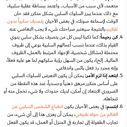
متعمد، لأي سبب من الأسباب.. واعتمد ببساطة عقلية سلبية،
مع ذلك عندما يبرز السلوك السلبي بشكل متكرر فقد حان
الوقت لإسماعه صوتك، في بعض الأحيان
يتصرف سلبياً بدون
تفكير
، بالنتيجة سيعتبر صراحتك شيء لا يجب التغاضي عنه.
كن رحيماً:
كما ذكرنا ليس كل من يتصرف بشكل سلبي ينوي
القيام بذلك، عندما ننسب أعمالهم السلبية بوعي إلى ظروف
محتملة (مشاكل شخصية، الإجهاد المرتبط بالعمل، الظروف
المالية.. إلخ)، يكون من السهل رؤية سلوكهم لما هو عليه فعلاً،
وإنه مجرد رد فعل يائس واندفاعي.
ابتعد إذا لزم الأمر:
يمكن أن يكون التعرض للسلوك السلبي
على أساس متكرر مرهق ذهنياً وجسدياً، عند هذه النقطة من
الضروري الابتعاد إن أمكن، لديك حدودك ولا شيء تخجل منه أو
تتجاهله.
ابتسم:
في بعض الأحيان يكون
انطباع الشخص السلبي عن
العالم من حوله طبيعي
، يمكن أن يعزى هذا إلى أي شيء، من
تجارب الطفولة إلى تجاربه في المنزل أو العمل، قد يكون الفعل