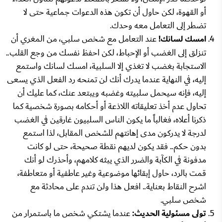
أو القهوة، لكن حاول أن تكون هذه الدعوات جماعية حتى لا
تضطر إلى التعامل معه وحدك.
امسك لسانك!
عند التعامل مع شخص سلبي، من المغري أن
تنزلق إلى الغضب أو الإحباط، لكن احفظ نفسك من وجع القلب..
الاستجابة بغضب لا تغذي إلا السلبية، امسك لسانك واستمع
إليه، في النهاية عندما يدرك أنك لن تمنحه رد الفعل الذي يسعى
إليه، فإنه سيحمل سلبيته وغضبه ويبتعد عنك، كما عليك أن
تحاول عدم أخذ تعليقاته اللاذعة أو أحكامه بصورة شخصية كما
ذكرنا أعلاه، فغالباً ما يكون الناس السلبيون غارقين في الغضب
لدرجة لا يدركون مدى إهانتهم للشخص المقابل، لذا استمع
بدون حكم.. فقد يكون لديهم نقطة صحيحة، حتى لو كانت
مدفونة في الكآبة والضرر الذي يبثه كلامهم، وأحذرك لو أنك
قمت بالرد، حاول إبقائها موضوعية وغير عاطفية أو متعاطفة،
اشرح النقاط بعناية.. افعل هذا ولن تندم على محادثة مع
شخص سلبي.
تولى مسئولية الحديث:
عندما يشتكي شخص ما باستمرار من