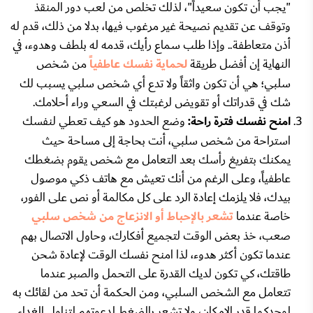
"يجب أن تكون سعيداً"، لذلك تخلص من لعب دور المنقذ
وتوقف عن تقديم نصيحة غير مرغوب فيها، بدلا من ذلك، قدم له
أذن متعاطفة.. وإذا طلب سماع رأيك، قدمه له بلطف وهدوء، في
النهاية إن أفضل طريقة
لحماية نفسك عاطفياً
من شخص
سلبي؛ هي أن تكون واثقاً ولا تدع أي شخص سلبي يسبب لك
شك في قدراتك أو تقويض لرغبتك في السعي وراء أحلامك.
امنح نفسك فترة راحة:
وضع الحدود هو كيف تعطي لنفسك
استراحة من شخص سلبي، أنت بحاجة إلى مساحة حيث
يمكنك بتفريغ رأسك بعد التعامل مع شخص يقوم بضغطك
عاطفياً، وعلى الرغم من أنك تعيش مع هاتف ذكي موصول
بيدك، فلا يلزمك إعادة الرد على كل مكالمة أو نص على الفور،
خاصة عندما
تشعر بالإحباط أو الانزعاج من شخص سلبي
صعب، خذ بعض الوقت لتجميع أفكارك، وحاول الاتصال بهم
عندما تكون أكثر هدوء، لذا امنح نفسك الوقت لإعادة شحن
طاقتك، كي تكون لديك القدرة على التحمل والصبر عندما
تتعامل مع الشخص السلبي، ومن الحكمة أن تحد من لقائك به
لوحدكما قدر الإمكان، ولا تشعر بالضغط لدعوتهم لتناول الغداء