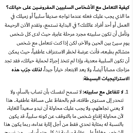
كيفية التعامل مع الأشخاص السلبيين المفروضين على حياتك؟
ما الذي يجب عليك فعله عندما تواجه صديقاً سلبياً أو زميلك في
العمل أو أحد أفراد عائلتك؟ في البداية تستمع، وتقدم الأذن الرحيمة
وتأمل أن تكون سلبيته مجرد مرحلة عابرة، حيث لدى كل شخص
يوم سيئ بين الحين والآخر، لكن إذا كنت تتعامل مع شخص
متشائم بطبعه، فأنت عرضة لخطر الاستنزاف عاطفياً، حيث يمكن
أن تكون السلبية معدية، وإذا لم تتخذ إجراءً لحماية حياتك، فقد تجد
مزاجك مصاباً أيضاً، ولا يعد الابتعاد خياراً جيداً،
لذلك جرّب هذه
الاستراتيجيات البسيطة
:
لا تتفاعل مع سلبيته:
لا تسمح لنفسك بأن تصاب بالسأم، ولا
تنحدر إلى مستوى طاقته، قم بالحفاظ على مسافة عاطفية.. هذا
لا يعني تجاهلهم، ولا يجب عليك محاولة أن تبدو سعيداً للغاية،
لأن محاولة إقناع شخص ما بالتوقف عن كونه سلبياً، قد يكون
بالنسبة له بمثابة تحدي فقط من أجل إثارة عداءه، ربما يكون هذا
الشخص مغلقاً على عقلية سلبية تشكل جزء أساسي من نسيج