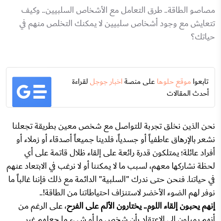
مصاصو الطاقة.. طرق التعامل مع الأشخاص السلبيين.. وكيف
تتعايش مع وجود أشخاص سلبيين لا يمكنك التخلص منهم في
حياتك؟
تابعوا
موقع حلوها
على منصة
اخبار جوجل
لقراءة
أحدث المقالات
نحن الذين نخلق تجربة للتواصل مع شخص معين بطريقة تجعلنا
نشعر بالإرهاق عاطفياً أو جسدياً، فلدينا جميعاً أصدقاء أو زملاء أو
أفراد عائلة؛ يمتلكون قدرة رائعة على إلقاء ظلال قاتمة على أي
لحظة نشاركها معهم، لسبب ما لا يمكننا أو لا نرغب في الابتعاد عنهم
في حياتنا. فنحن حتى ندرك "السلبية" الدائمة مع ذلك فإننا غالباً ما
نوفر لهم الضوء الأخضر لاستنزاف احتياطاتنا من الطاقة!..
إنهم يحبون إلقاء اللوم.. يختارون الألم على الفرح
، على الرغم من
أنهم يميلون إلى الاعتقاد بأن شخص ما أو شيء ما جعلهم غير