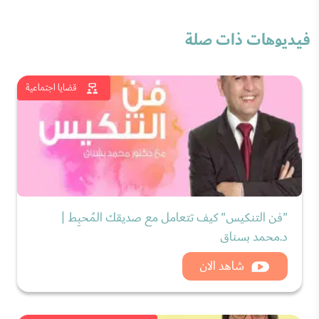
فيديوهات ذات صلة
قضايا اجتماعية
"فن التنكيس" كيف تتعامل مع صديقك المُحبِط |
د.محمد بسناق
شاهد الان