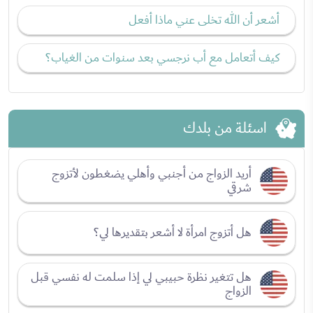
أشعر أن الله تخلى عني ماذا أفعل
كيف أتعامل مع أب نرجسي بعد سنوات من الغياب؟
اسئلة من بلدك
أريد الزواج من أجنبي وأهلي يضغطون لأتزوج
شرقي
هل أتزوج امرأة لا أشعر بتقديرها لي؟
هل تتغير نظرة حبيبي لي إذا سلمت له نفسي قبل
الزواج