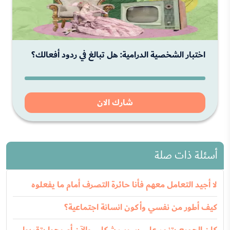
اختبار الشخصية الدرامية: هل تبالغ في ردود أفعالك؟
شارك الان
أسئلة ذات صلة
لا أجيد التعامل معهم فأنا حائرة التصرف أمام ما يفعلوه
كيف أطور من نفسي وأكون انسانة اجتماعية؟
كان الجميع يتنمر علي بسبب شكلي والآن أصبحوا يتقربوا