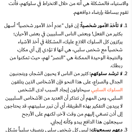
والاستياء، فالمشكلة هي أنه من خلال الانخراط في سلوكهم، فأنت
تقوم ببساطة بإرضاء دوافعهم.
لا تأخذ الأمور شخصياً:
إن قول "عدم أخذ الأمور شخصياً" أسهل
بكثير من الفعل! وبعض الناس السلبيين في بعض الأحيان؛
يركزون كل السلوك اللاذع عليك، المشكلة في أخذ الأشياء
شخصياً مع شخص سلبي، هي أنها لا تؤدي إلى أي مكان،
والنتيجة الوحيدة الممكنة هي "النصر" لهم، حيث تمكنوا من
ربطك.
لا ترشد سلوكهم:
كثير من الناس لا يحبون الشجار، ويتجنبون
الجدال والصراع، على هذا النحو فإن الأشخاص الذين يتلقون
السلوك السلبي
سيحاولون إيجاد السبب لدى الشخص
السلبي، ومن المهم أن تتذكر أن العديد من الأشخاص السلبيين
لا يريدون التفكير بهذه الطريقة، أي أن تبرر سلبيتهم، قد يحتاجون
إلى أذن تصغي إليهم من وقت لآخر، لكنهم على الأرجح
سيجعلون هذا الدافع يبدو وكأنه إيجابي.
دعهم يسمعونك:
ليس كل شخص سلبي يتصرف سلبياً بشكل