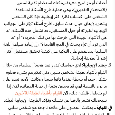
أحداث أو مواضيع معينة، يمكنك استخدام تقنية تسمى
(الاستعلام التقديري)، وهي عملية طرح الأسئلة لمساعدة
الشخص على اكتساب نظرة أكثر إيجابية، فإذا كان الشخص
يشعر بالإرهاق حيال حدث سابق، اطرح أسئلة تركز على الجوانب
الإيجابية لخبراته أو حول المستقبل، قد تشمل هذه الأسئلة: "ما
هي الأشياء الجيدة التي خرجت بها من تلك التجربة؟" أو "ما
الذي تود أن تراه يحدث في المرة القادمة؟"؛ إن إعادة صياغة اللغة
السلبية يساعدهم على التركيز على كيفية تحقيق مستقبل أكثر
إشراقاً بطريقة إيجابية.
جسّد الإيجابية:
ارتدِ حماسك كدرع ضد هجمة السلبية، من خلال
القيام بأشياء لطيفة لشخص سلبي مثل تذكيرهم بشيء فعلوه
بشكل جيد، أو بلحظة عندما كانوا سعداء وكانت الأمور تسير على
ما يرام بالنسبة لهم، قد يجدون متعة في نهاية المطاف، لكن إذا
لم يفعلوا.. فليكن ذلك، لأن
القيام بأشياء لطيفة للآخرين
سيجعلك تشعر بالرضا عن نفسك وتؤكد الطريقة الإيجابية لديك.
في النهاية..
يمكنك الحصول على علاقة ناجحة مع شخص سلبي