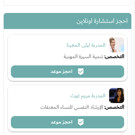
احجز استشارة اونلاين
المدربة ليلى المعينا
التخصص:
تنمية السيرة المهنية
احجز موعد
المدربة مريم غوث
التخصص:
الإرشاد النفسي للنساء المعنفات
احجز موعد