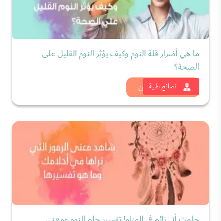
ما هي أضرار قلة النوم وكيف يؤثر النوم القليل على
الصحة؟
شاهد الان
نصائح طبية
حلمت أني نائم في المنام! تفسير حلم النوم ومعنى