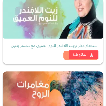
استخدام عطر وزيت اللافندر للنوم العميق مع د.سمر بدوي
شاهد الان
نصائح طبية