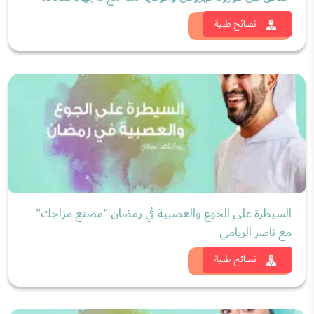
شاهد الان
نصائح طبية
السيطرة على الجوع والعصبية في رمضان "مصنع مزاجك"
مع ناصر الريامي
شاهد الان
نصائح طبية