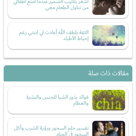
اشعر بتأنيب الضمير عندما امنع أطفالي
من تناول الطعام معي
الثقة بلطف الله أعادت لي ابنتي رغم
إحباط الأطباء
مقالات ذات صلة
فوائد بذور الشيا للجنس والبشرة
والعظام
تفسير حلم السحور ورؤية الشرب وأكل
السحور في المنام