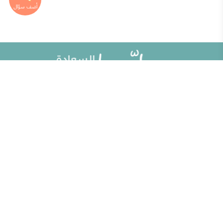
خريطة الموقع
تطوير الذات
مقالات
تحديات الحياة الزوجية
ألو حلوها
أطفال ومراهقون
حلوها تي في
الصحة العامة
الاختبارات
إضاءات للنفس الإنسانية
الكلمات المفتاحية
منوعات
حاسبة الحمل الولادة
مطبخ حلوها
خبراؤنا