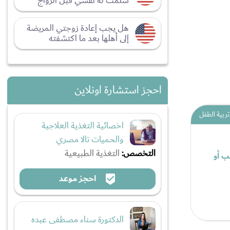
سلمت له نفسي قبل الزواج
هل يجب إعادة زوجتي المريضة
إلى أهلها بعد ما اكتشفته
احجز استشارة اونلاين
تربية الطفل
اخصائية التغذية العلاجية
والحميات تالا مصري
التخصص:
التغذية الطبيعية
ب أو
احجز موعد
الدكتورة سناء مصطفى عبده