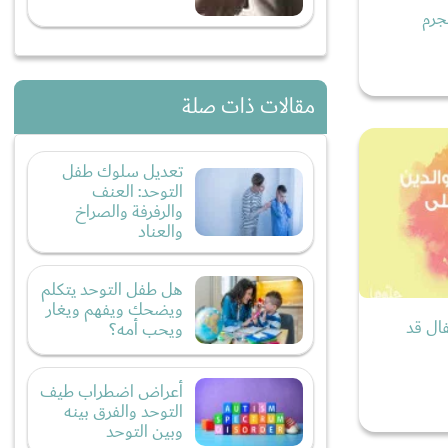
جرم
مقالات ذات صلة
تعديل سلوك طفل
التوحد: العنف
والرفرفة والصراخ
والعناد
هل طفل التوحد يتكلم
ويضحك ويفهم ويغار
فال قد
ويحب أمه؟
أعراض اضطراب طيف
التوحد والفرق بينه
وبين التوحد