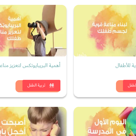
ية للأطفال
أهمية البريبايوتكس لتعزيز منا
 الان
شاهد الان
لطفل
تربية الطفل