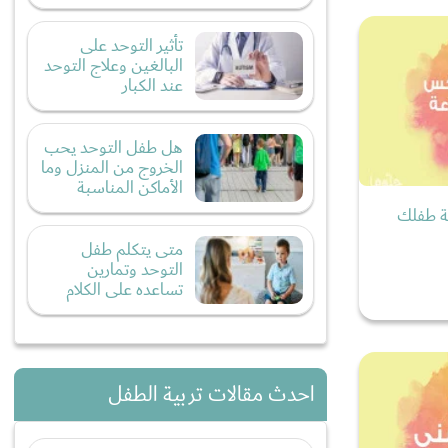
تأثير التوحد على
البالغين وعلاج التوحد
عند الكبار
هل طفل التوحد يحب
الخروج من المنزل وما
الأماكن المناسبة
عة طفلك
متى يتكلم طفل
التوحد وتمارين
تساعده على الكلام
احدث مقالات تربية الطفل