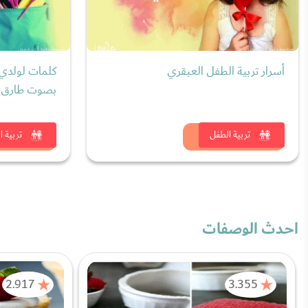
أسرار تربية الطفل العبقري
كلمات لولدي ا
بصوت طارق 
شاهد الان
شاهد
تربية الطفل
تربية ا
احدث الوصفات
2.917
3.355