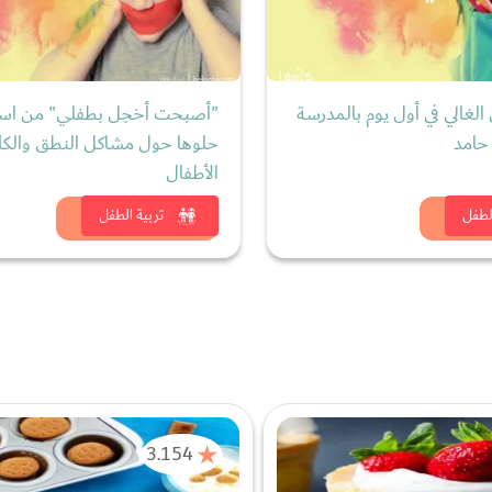
لغالي في أول يوم بالمدرسة
"أصبحت أخجل بطفلي" من اس
حامد
حلوها حول مشاكل النطق والكلا
الأطفال
 الان
شاهد الان
لطفل
تربية الطفل
3.154