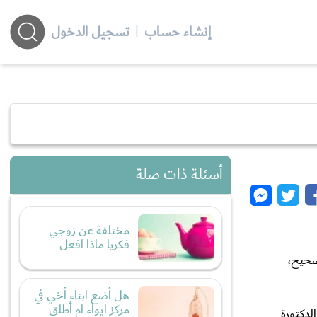
إنشاء حساب
|
تسجيل الدخول
أسئلة ذات صلة
مختلفة عن زوجي
فكريا ماذا افعل
صحيح،
هل أضع ابناء أخي في
مركز ايواء ام أطلق
لدكتورة