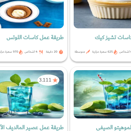
اسات تشيز كيك
طريقة عمل كاسات اللوتس
اص
625 سعرة حرارية
متوسطة
20 دقيقة
4 اشخاص
970 سعرة حرارية
3.111
لموهيتو الصيفي
طريقة عمل عصير المالديف الأ