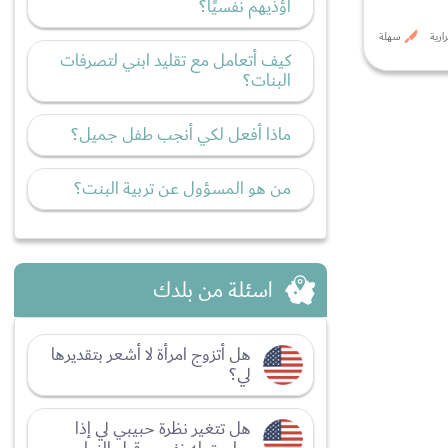
أؤذيهم نفسيًا؟
سهلة
كيف أتعامل مع تقليد ابني لتصرفات
البنات؟
ماذا أفعل لكي أنجب طفل جميل؟
من هو المسؤول عن تربية البنت؟
اسئلة من بلدك
هل أتزوج امرأة لا أشعر بتقديرها
لي؟
هل تتغير نظرة حبيبي لي إذا