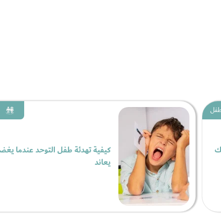
لطفل
ك
كيفية تهدئة طفل التوحد عندما يغض
يعاند