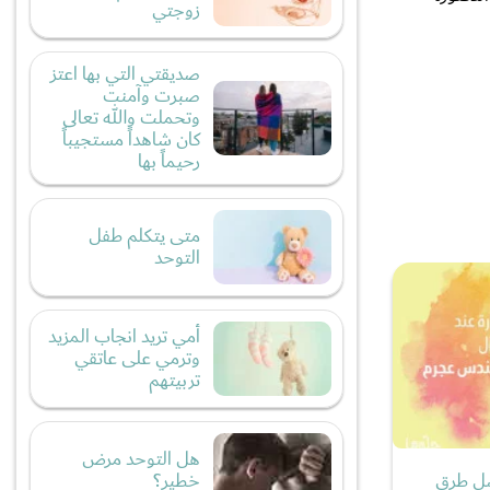
زوجتي
صديقتي التي بها اعتز
صبرت وآمنت
وتحملت والله تعالى
كان شاهداً مستجيباً
رحيماً بها
متى يتكلم طفل
التوحد
أمي تريد انجاب المزيد
وترمي على عاتقي
تربيتهم
هل التوحد مرض
خطير؟
ضل طرق