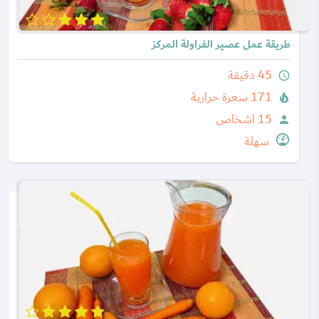
طريقة عمل عصير الفراولة المركز
45 دقيقة
query_builder
171 سعرة حرارية
local_fire_department
15 اشخاص
person
سهلة