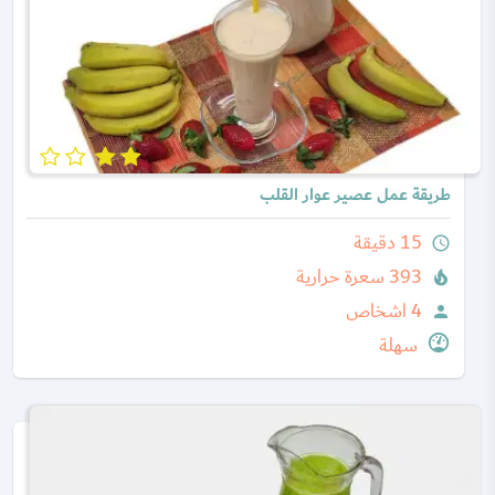
طريقة عمل عصير عوار القلب
15 دقيقة
query_builder
393 سعرة حرارية
local_fire_department
4 اشخاص
person
سهلة