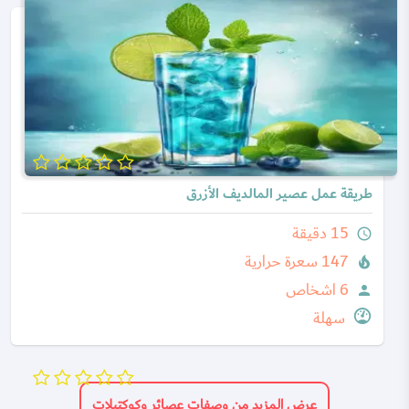
طريقة عمل عصير المالديف الأزرق
15 دقيقة
query_builder
147 سعرة حرارية
local_fire_department
6 اشخاص
person
سهلة
عرض المزيد من وصفات عصائر وكوكتيلات