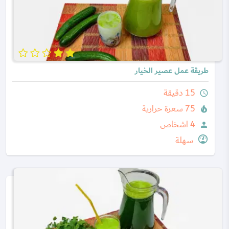
طريقة عمل عصير الخيار
15 دقيقة
query_builder
75 سعرة حرارية
local_fire_department
4 اشخاص
person
سهلة