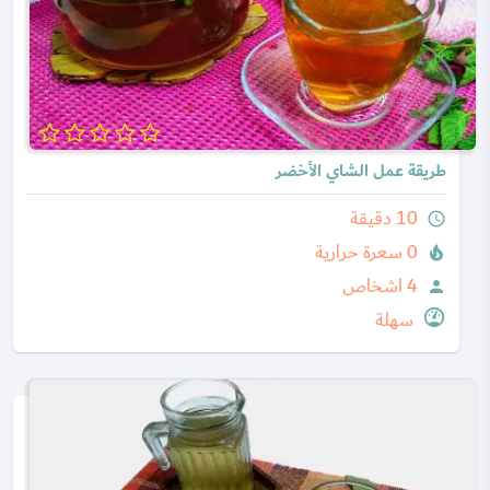
طريقة عمل الشاي الأخضر
10 دقيقة
query_builder
0 سعرة حرارية
local_fire_department
4 اشخاص
person
سهلة