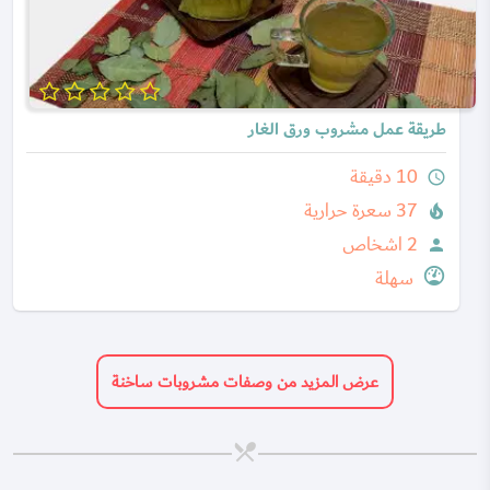
طريقة عمل مشروب ورق الغار
10 دقيقة
query_builder
37 سعرة حرارية
local_fire_department
2 اشخاص
person
سهلة
عرض المزيد من وصفات مشروبات ساخنة