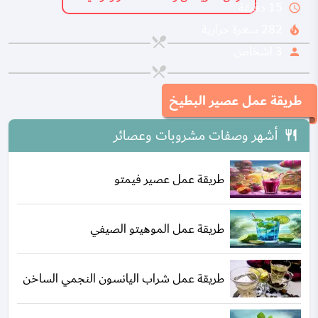
15 دقيقة
query_builder
282 سعرة حرارية
local_fire_department
3 اشخاص
person
طريقة عمل عصير البطيخ
أشهر وصفات مشروبات وعصائر
طريقة عمل عصير فيمتو
طريقة عمل الموهيتو الصيفي
طريقة عمل شراب اليانسون النجمي الساخن