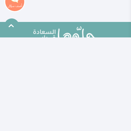
خريطة الموقع
الأطباق الرئيسية
الأسئلة
أطباق جانبية ومقبلات
مقالات
المطبخ العالمي
ألو حلوها
مخبوزات ومعجنات
حلوها تي في
وصفات صحيّة
الاختبارات
الحلويات
الكلمات المفتاحية
مشروبات وعصائر
حاسبة الحمل الولادة
وصفات للأطفال
خبراؤنا