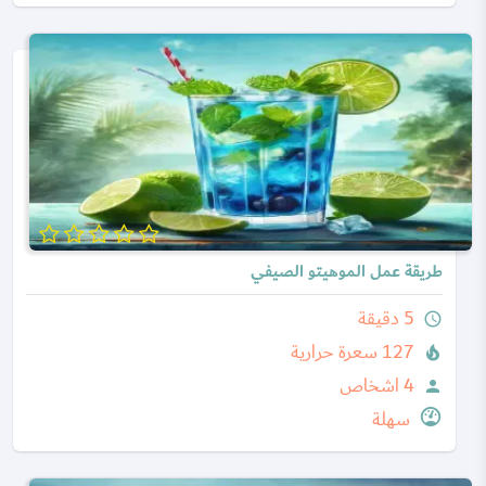
طريقة عمل الموهيتو الصيفي
5 دقيقة
query_builder
127 سعرة حرارية
local_fire_department
4 اشخاص
person
سهلة