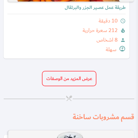
طريقة عمل عصير الجزر والبرتقال
10 دقيقة
query_builder
212 سعرة حرارية
local_fire_department
8 اشخاص
person
سهلة
عرض المزيد من الوصفات
قسم مشروبات ساخنة