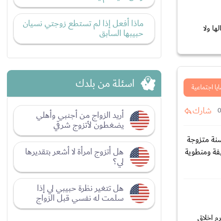
ماذا أفعل إذا لم تستطع زوجتي نسيان
ا ولا
حبيبها السابق
اسئلة من بلدك
يا اجتماعية
شارك
أريد الزواج من أجنبي وأهلي
يضغطون لأتزوج شرقي
لى الاحترام والحب بينهم؟ اعانكم الله على هذا العمل الجبار وجزاكم الله خيرا اليكم سوالي الذي يحيرني سنين طويلة سني 34 سنة متزوجة
هل أتزوج امرأة لا أشعر بتقديرها
فة ومنطوية
لي؟
هل تتغير نظرة حبيبي لي إذا
سلمت له نفسي قبل الزواج
م اخلاق