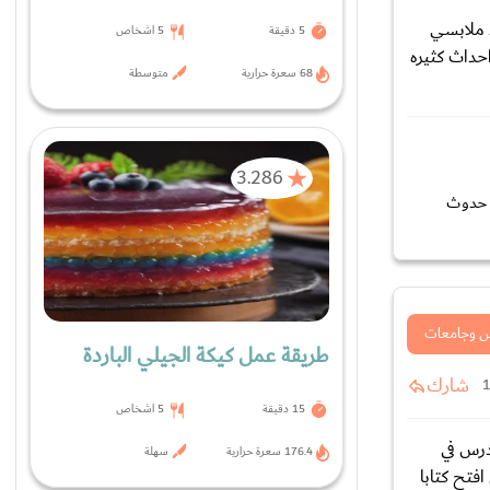
د ملابسي
5 دقيقة
5 اشخاص
احداث كثيره
68 سعرة حرارية
متوسطة
3.286
م حدوث
 وجامعات
طريقة عمل كيكة الجيلي الباردة
شارك
15 دقيقة
5 اشخاص
درس في
176.4 سعرة حرارية
سهلة
فتح كتابا