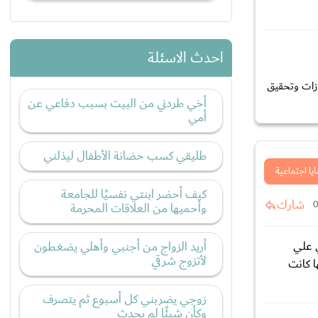
احدث الاسئلة
ازات وتحقيق
أخي طردني من البيت بسبب دفاعي عن
أمي
طليقي كسب حضانة الأطفال ليذلني
يا اجتماعية
كيف أحضر ابنتي نفسيًا للجامعة
شارك
وأحميها من العلاقات المحرمة
ي علي
أريد الزواج من أجنبي وأهلي يضغطون
لأتزوج شرقي
ا كانت
زوجي يضربني كل أسبوع ثم يتصرف
وكأن شيئًا لم يحدث