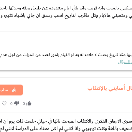
ني بالموت وانه قريب وانو باقي ايام معدوده عن طريق ورقه وجدتها باح
 لي ومتعبني هالايام وكل ماقرب التاريخ اتعب وسبق ان جاني باشياء كثيره و
ها مثلا تاريخ بحدث لا علاقة له به. او القيام بامور لعدد من المرات من اجل عد
 السؤال
ل أصابني بالإكتئاب
مدارس
1
0
0
 سوى الارهاق الفكري والاكتئاب اصبحت تائها في حياتي حلمت ذات يوم ان ا
ضعيف باللغة وكنت توجيهي وانا لانني لم اكن معتاد على الدراسة لانني لم ا