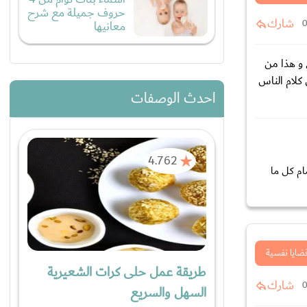
حروف جميلة مع شرح
شارك
معانيها
ة بعد أن توقفت عن كل شي و هذا من
 كلام الناس
احدث الوصفات
4.762
ام كل ما
ضايا نفسية
طريقة عمل حلى كرات الشعيرية
شارك
السهل والسريع