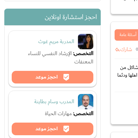
احجز استشارة اونلاين
أسئلة عامة
المدربة مريم غوث
شارك
التخصص:
الإرشاد النفسي للنساء
المعنفات
مشاكل من
هلها ودئما
احجز موعد
المدرب وسام بطاينة
التخصص:
مهارات الحياة
احجز موعد