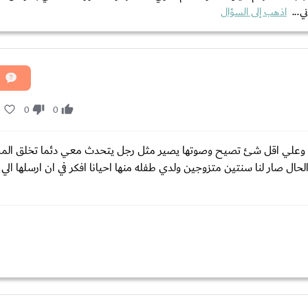
ي...
اذهب إلى السؤال
0
0
0
لي وعلي اقل شئ تصيح وصوتها يصير مثل رجل يتحدث معي دئما تخلق ال
ال صار لنا سنتين متزوجين ولدي طفله منها احيانا افكر في ان ارسلها الي ا