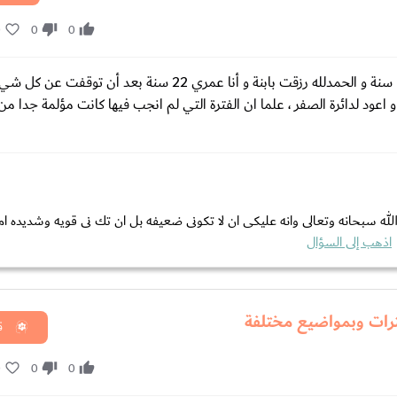
0
0
0
مررت بتجربة تاخر الانجاب و أخذت سنوات علاج منذ أن كان عمري 17 سنة و الحمدلله رزقت بابنة و أنا عمري 22 سن
اعود لدائرة الصفر ، علما ان الفترة التي لم انجب فيها كانت مؤلمة جدا من
 الله سبحانه وتعالى وانه عليكى ان لا تكونى ضعيفه بل ان تك نى قويه وشديده ام
اذهب إلى السؤال
رات وبمواضيع مختلفة
ق
0
0
0