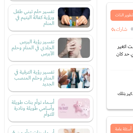
تفسير حلم تبني طفل
تطوير الذات
ورؤية كفالة اليتيم في
المنام
شارك
تفسير رؤية البرص
ت اتغير
الجلدي في المنام وحلم
الأبرص
ي حد كان
تفسير رؤية الترقية في
المنام وحلم المنصب
الجديد
كير بتلك
أسماء توأم بنات طويلة
وأسامي طويلة ونادرة
للتوأم
أسئلة عامة
أسماء بنات توأم من 4