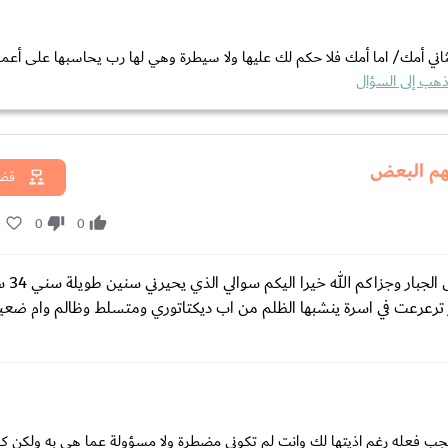
ثاني أمك/ اما أمك فلا حكم لك عليها ولا سيطرة وهي لها رب يحاسبها على أعماله
ذهب إلى السؤال
ضهم البعض
قضا
0
0
0
كيف اربي ابنائي ع
رعرعت في اسرة ينشبها الظلم من اب ديكتاتوري ومتسلط وظالم وام ضعي
يجب فعله رغم اذيتها لك وانت لم تكوني مضطرة ولا مسؤولة عما هي به ولكن كر