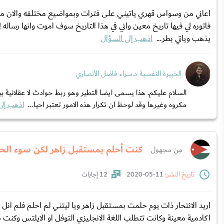
اعاني من وسواس قهري ياتيني على فترات وبمواضيع مختلفه والان مسك
فاتوره لي فيها تاريخ معين واني في هذا التاريخ سوف اموت وانها رساله
يذهب وياتي بطر...
اذهب إلى السؤال
الخبيرة النفسية د.سراء فاضل الأنصاري
السلام عليكم. هذا يسمى ايضا التطير وهو ربط حوادث لا عقلانية بين
مكروه وغيرها وقد لوحظ ان تكرار هذه الامور تعتبر احيا...
اذهب إلى
كنت أحلم بمستقبل زاهر لكن سوء الحا
من مجهول
تاريخ النشر:
11-05-2020
12 إجابات
اريد الانتحار ذات يوم حلمت بمستقبل زاهر ويا ليتني لم احلم فلم انل
اكادمية معينة وكانت تتطلب اللغة الانجليزي التوفل او الايلتس وكنت 