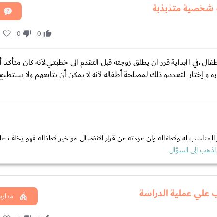
ه شخصية متذبذبة
0
0
0
ل ،في اابداية قرر ان يطلق زوجته قبل التقدم الى خطبتي،لأنه كان متأكد أنه
 و إختار التعدد،و ذلك لمصلحة أطفاله لأنه لا يمكن أن يتابعهم ولا يستطيع
ر المناسب له ولاطفاله وان عودته عن قرار الانفصال هو خير لاطفاله فهو يخاف علي
اذهب إلى السؤال
 علي عملية الدراسة
مدارس