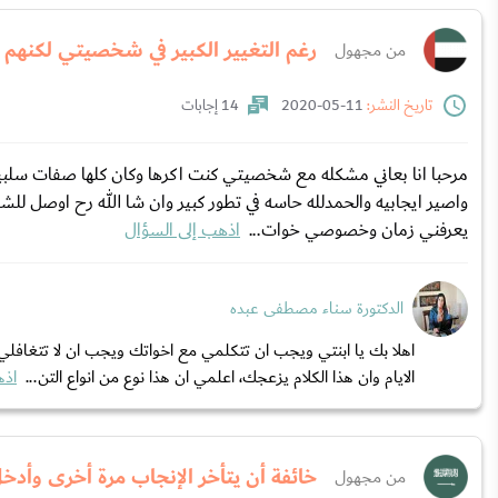
رغم التغيير الكبير في شخصيتي لكنهم م
من مجهول
تاريخ النشر:
11-05-2020
14 إجابات
مرحبا انا بعاني مشكله مع شخصيتي كنت اكرها وكان كلها صفات سلبيه 
واصير ايجابيه والحمدلله حاسه في تطور كبير وان شا الله رح اوصل ل
يعرفني زمان وخصوصي خوات...
اذهب إلى السؤال
الدكتورة سناء مصطفى عبده
اهلا بك يا ابنتي ويجب ان تتكلمي مع اخواتك ويجب ان لا تتغافلي
الايام وان هذا الكلام يزعجك، اعلمي ان هذا نوع من انواع التن...
اذه
خائفة أن يتأخر الإنجاب مرة أخرى وأدخ
من مجهول