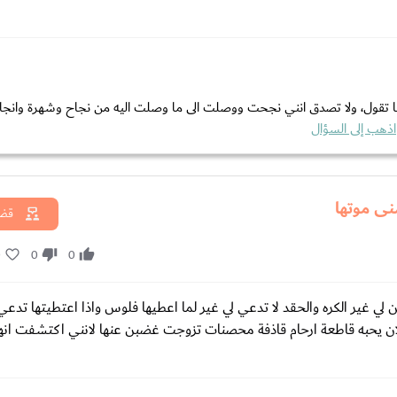
 كما تقول، ولا تصدق انني نجحت ووصلت الى ما وصلت اليه من نجاح وشهرة وانج
اذهب إلى السؤال
نى موتها
قضا
0
0
0
كن لي غير الكره والحقد لا تدعي لي غير لما اعطيها فلوس واذا اعتطيتها تدع
فلان يحبه قاطعة ارحام قاذفة محصنات تزوجت غضبن عنها لانني اكتشفت انه