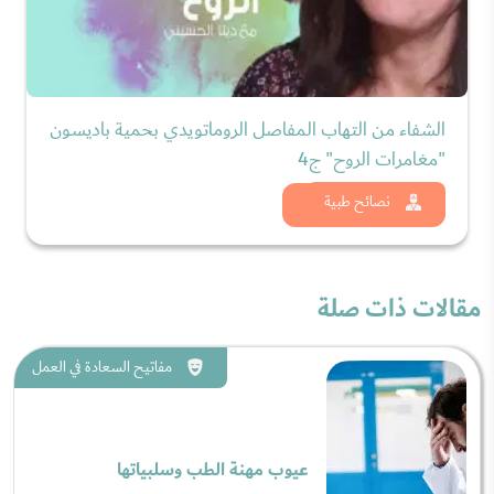
الشفاء من التهاب المفاصل الروماتويدي بحمية باديسون
"مغامرات الروح" ج4
شاهد الان
نصائح طبية
مقالات ذات صلة
مفاتيح السعادة في العمل
عيوب مهنة الطب وسلبياتها