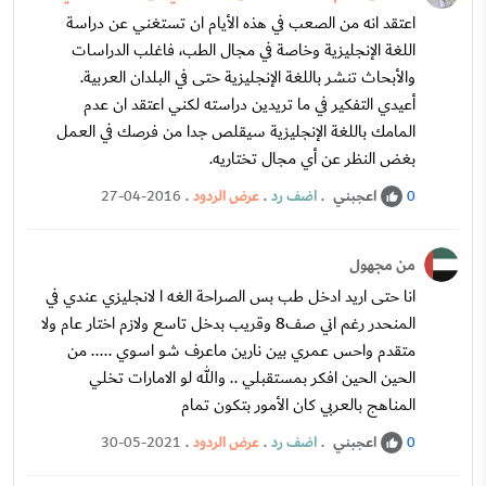
اعتقد انه من الصعب في هذه الأيام ان تستغني عن دراسة
اللغة الإنجليزية وخاصة في مجال الطب، فاغلب الدراسات
والأبحاث تنشر باللغة الإنجليزية حتى في البلدان العربية.
أعيدي التفكير في ما تريدين دراسته لكني اعتقد ان عدم
المامك باللغة الإنجليزية سيقلص جدا من فرصك في العمل
بغض النظر عن أي مجال تختاريه.
اعجبني
.
اضف رد
.
عرض الردود
.
27-04-2016
0
من مجهول
انا حتى اريد ادخل طب بس الصراحة الغه ا لانجليزي عندي في
المنحدر رغم اني صف8 وقريب بدخل تاسع ولازم اختار عام ولا
متقدم واحس عمري بين نارين ماعرف شو اسوي ..... من
الحين الحين افكر بمستقبلي .. والله لو الامارات تخلي
المناهج بالعربي كان الأمور بتكون تمام
اعجبني
.
اضف رد
.
عرض الردود
.
30-05-2021
0