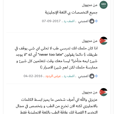
من مجهول
جميع التخصصات بي اللغة الإنجليزية
اعجبني
.
اضف رد
.
07-09-2017
0
من مجهول
اذا كان حلمك انك تدرسي طب لا تخلي اي شي يوقف في
طريقك :) دائما يقولون "never too late" أي انه "لا يوجد
شيئ ايمه متأخرا" ليسا معك وقت تتعلمين كل شيئ و
ممارسة حلمك لكن اهم شيئ الاصرار :)
اعجبني
.
اضف رد
.
عرض الردود
.
04-02-2016
0
من مجهول
عزيزتي والله اني أعرف شخص ما يميز ابسط الكلمات
بالانجليزي لكنه الان تخرج من الطب و يتخصص في مجال
التخدير !! القصة انك علاقة الطب باللغة الانجليزية فقط