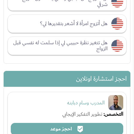
شرقي
هل أتزوج امرأة لا أشعر بتقديرها لي؟
هل تتغير نظرة حبيبي لي إذا سلمت له نفسي قبل
الزواج
احجز استشارة اونلاين
المدرب وسام دبابنه
التخصص:
تطوير التفكير الإيجابي
احجز موعد