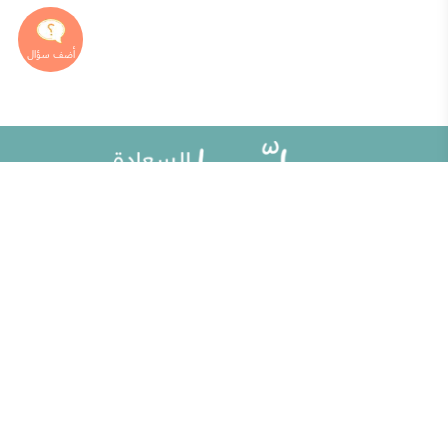
خريطة الموقع
تطوير الذات
مقالات
تحديات الحياة الزوجية
ألو حلوها
أطفال ومراهقون
حلوها تي في
الصحة العامة
الاختبارات
إضاءات للنفس الإنسانية
الكلمات المفتاحية
منوعات
حاسبة الحمل الولادة