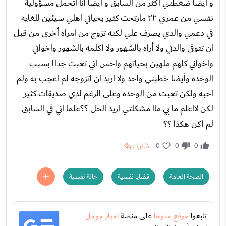
و أيضا ضغطني اكثر من السابق و أيضا انا اتحمل مسؤولية
نفسي من عمري ٢٢ مارتحت كثير بحياتي اهلي سيئين للغايه
في دعمي والدي يصرف علي لكنه تزوج من امراه أخرى من قبل
ان تتوفى والدتي ولا أراه بالشهور ولا اكلمه بالشهور واخواتي
واخواني كلهم ملهين بحياتهم واحس اني تعبت جداا بسبب
الوحده وأيضا خطبني واحد ولا اريد ان اتزوجه لم اعجب به ولم
احبه ولكن تعبت من الوحده وعلى الرغم لدي صديقات كثير
لكن لااعلم ما بي ماا مشكلتي اريد الحل ؟؟علما اني في السابق
لم اكن هكذا ؟؟
شارك
0
0
0
الصحة العامة
قضايا نفسية
حالة نفسية
تابعوا
موقع حلوها
على منصة
اخبار جوجل