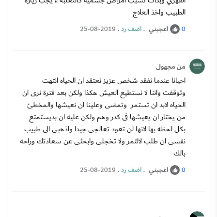
القهري وبدات تسبب امراض جسمية كالثعلبة ،، يجب زيارة
الطبيب واخذ العلاج
اعجبني
.
اضف رد
.
25-08-2019
0
من مجهول
احيانا عندما نفقد شخص عزيز نعتقد ان الحياه انتهت
وتوقفت واننا لا نستطيع العيش هكذا ولكن بعد فترة نرى ان
الحياه لابد ان تستمر وتمضى وعلينا ان نعيشها والمخطئ
من يختار ان يعيشها فى كدر وهم ولكن عليه ان بديستمتع
بكل لحظه بها لانها لن تعود تعالجى جيدا واذهبى الى طبيب
نفسى ان طلب لالتمر ولا تخجلى وابحثى عن سعادتك وراحه
بالك
اعجبني
.
اضف رد
.
25-08-2019
0