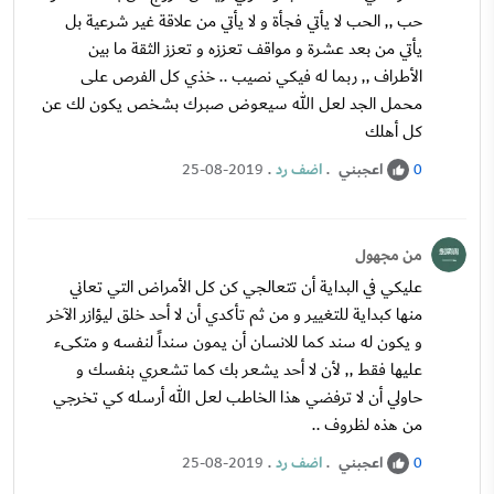
حب ,, الحب لا يأتي فجأة و لا يأتي من علاقة غير شرعية بل
يأتي من بعد عشرة و مواقف تعززه و تعزز الثقة ما بين
الأطراف ,, ربما له فيكي نصيب .. خذي كل الفرص على
محمل الجد لعل الله سيعوض صبرك بشخص يكون لك عن
كل أهلك
اعجبني
.
اضف رد
.
25-08-2019
0
من مجهول
عليكي في البداية أن تتعالجي كن كل الأمراض التي تعاني
منها كبداية للتغيير و من ثم تأكدي أن لا أحد خلق ليؤازر الآخر
و يكون له سند كما للانسان أن يمون سنداً لنفسه و متكىء
عليها فقط ,, لأن لا أحد يشعر بك كما تشعري بنفسك و
حاولي أن لا ترفضي هذا الخاطب لعل الله أرسله كي تخرجي
من هذه لظروف ..
اعجبني
.
اضف رد
.
25-08-2019
0