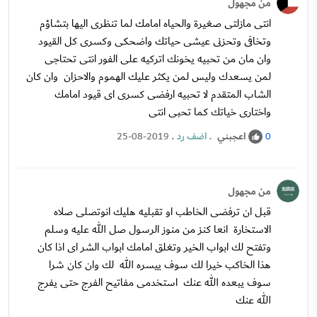
من مجهول
انتى مازلتى صغيرة والحياه امامك لما تنظرى اليها بتشاؤم
وتخافى وتحزنى عيشى حياتك واضحكى وكسرى كل القيود
وان مان من تحبيه يخونك اتركيه على الفور انتى تحتاجى
لمن يسعدك وليس لمن يكثر عليك الهموم والاحزان وان كان
الشاب المتقدم لا تحبيه ارفضى كسرى اى قيود امامك
واختارى خياتك كما تحبى انتى
اعجبني
.
اضف رد
.
25-08-2019
0
من مجهول
قبل ان ترفضى الخاطب او تقبليه هليك انوتصلى صلاه
الاستخارة انعا كنز من منوز الرسول صل الله عليه وسلم
وتفتح لك ابواب الخير وتغلق امامك ابواب الشر اى اذا كان
هذا الخاكب خيرا لك سوف ييسره الله لك وان كان شرا
سوف يبعده الله عنك استخدمى مفاتيح الفرج حتى يفرج
الله عنك