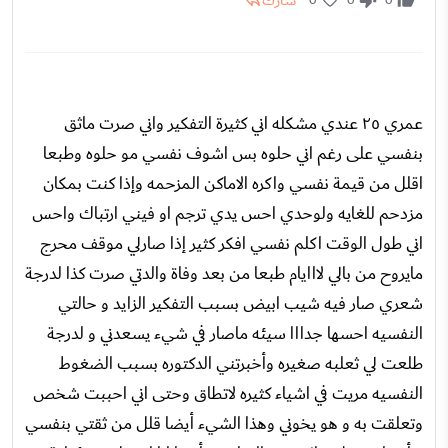
شارك
عمري ٢٥ عندي مشكله اني كثيرة التفكير واني صرت ماثق
بنفسي على رغم اني حلوه بس اشوف نفسي مو حلوه وطبعا
اقلل من قيمة نفسي واكره الاماكن المزحمه وإذا كنت بمكان
مزدحم للغايه ولوحدي احس يدي ترجم او فيني ارتباك واحس
اني طول الوقت اكلم نفسي افكر كثير إذا صارلي موقف محرج
مايروح من بالي لااايام طبعا من بعد وفاة والدتي صرت كذا لدرجة
شعري صار فيه شيب ابيض بسبب التفكير الزايد و حالتي
النفسيه احسها جدااا سيئه ماصار في شيء يسعدني و لدرجة
طلعت لي ثعلبه صغيره وأخبرتني الدكتوره بسبب الضغوط
النفسيه مريت في اشياء كثيره لاتطاق وحتى اني احببت شخص
وتعلقت به و هو يخوني وهذا الشيء أيضا قلل من ثقتي بنفسي