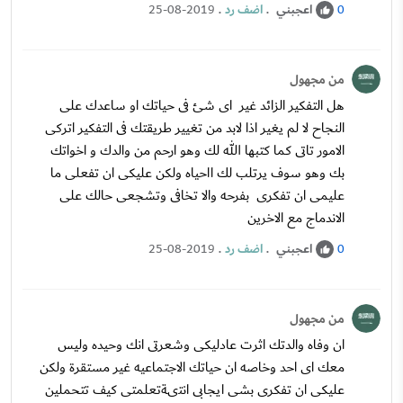
اعجبني
.
اضف رد
.
25-08-2019
0
من مجهول
هل التفكير الزائد غير اى شئ فى حياتك او ساعدك على
النجاح لا لم يغير اذا لابد من تغيير طريقتك فى التفكير اتركى
الامور تاتى كما كتبها الله لك وهو ارحم من والدك و اخواتك
بك وهو سوف يرتلب لك ااحياه ولكن عليكى ان تفعلى ما
عليمى ان تفكرى بفرحه والا تخافى وتشجعى حالك على
الاندماج مع الاخرين
اعجبني
.
اضف رد
.
25-08-2019
0
من مجهول
ان وفاه والدتك اثرت عادليكى وشعرتى انك وحيده وليس
معك اى احد وخاصه ان حياتك الاجتماعيه غير مستقرة ولكن
عليكى ان تفكرى بشى ايجابى انتىةتعلمتى كيف تتحملين