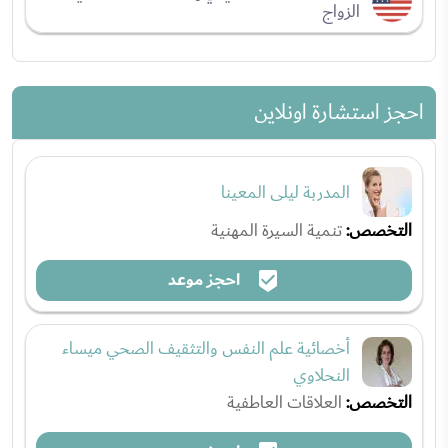
الزواج
احجز استشارة اونلاين
المدربة ليلى المعينا
التخصص:
تنمية السيرة المهنية
احجز موعد
أخصائية علم النفس والتثقيف الصحي ميساء
النحلاوي
التخصص:
العلاقات العاطفية