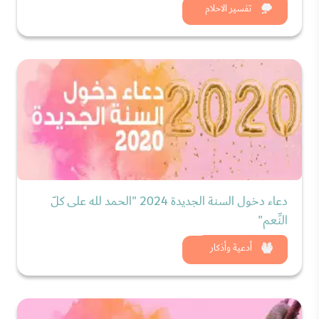
شاهد الان
تفسير الاحلام
دعاء دخول السنة الجديدة 2024 "الحمد لله على كلّ
النِّعم"
شاهد الان
أدعية وأذكار