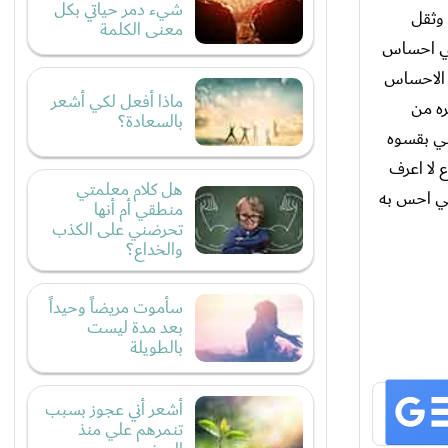
شيء دمر حياتي بكل
 وثقل
معنى الكلمة
ني احساس
ه الاحساس
ماذا أفعل لكي أشعر
ره من
بالسعادة؟
ني بقسوه
 لا اعرف
هل كلام معلمتي
لي احس به
منطقي أم أنها
تحرضني على الكذب
والخداع؟
سأموت مريضاً وحيداً
بعد مدة ليست
بالطويلة
أشعر أني عجوز بسبب
تنمرهم علي منذ