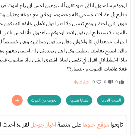
ارجوكم ساعدوني انا لي فتره تقريباً اسبوعين احس اني راح اموت قري
فظيع في عضلات جسمي كله وخصوصا رجلاي مع دوخه وغثيان وشرود
قوي انني احتضر ومع تنميل ولا اقدر اقول لأهلي خايفه انه يكون ح
بالموت لا يستطيع ان يقول لاحد ارجوكم ساعدوني فأنا احس بانني 
المرات جمعنا ابي انا واخواني وقال سأقول محاضره وهي خصيصاً لح
والان اصبح يعاملني بطيب وكل اهلي يريدونيي ان اجلس معهم وها
ماذا اخطط لاني اقول في نفسي لماذا اشتري الشي وانا ساموت قريب
فعلا علامات الاموت واحتضار؟؟
شارك
0
0
0
الصحة العامة
قضايا نفسية
الخوف من الموت
تابعوا
موقع حلوها
على منصة
اخبار جوجل
لقراءة أحدث ا