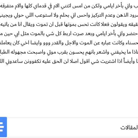
ب واني بأخر ايامي ولكن من امس اتتني الام في قدماي كلها والام متفرقه
 الذهن وعدم التركيز واحس اني بحلم ولا استوعب اللي حولي ويجي
قيقه ويقولون فعلا كانت تحس بموتها قبل ان تموت ويقال انا من ياتي
احتضر واني بأخر ايامي وبعد صرت اربط كل شي بالموت مثل ابي حين م
سناء وكانت عباره عن الموت والاجل والقدر ووو وايضا اخي كان يعامل
ذا ما يخيفني واشعر بانهم يحسون بقرب موتي واصبحت مجهوله الطباع
ا وأيضاً اذا اشتريت شي اقول اصلا لن الحق عليه تكفوونن ساعدوني ال
لمقالات