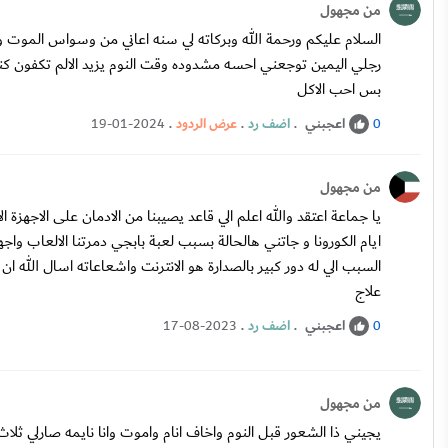
من مجهول
رجلي اليمين توجعني احسه مشدوده وقت النوم يزيد الالم تكفون 
بس احب الاكل
اعجبني
.
اضف رد
.
عرض الردود
.
19-01-2024
0
من مجهول
ايام الكورونا و جاتني هالحالة بسبب لعبة بابجي دمرتنا الالعاب واج
السبب الي له دور كبير بالصدارة هو الانترنت واشعاعاته اسال الله
علاج
اعجبني
.
اضف رد
.
17-08-2023
0
من مجهول
يجيني ذا الشعور قبل النوم واخاف انام واموت وانا نايمه صارلي ثلاث