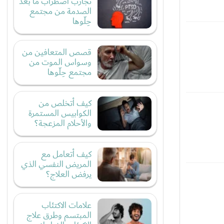
تجارب اضطراب ما بعد
الصدمة من مجتمع
حِلّوها
قصص المتعافين من
وسواس الموت من
مجتمع حِلّوها
كيف أتخلص من
الكوابيس المستمرة
والأحلام المزعجة؟
كيف أتعامل مع
المريض النفسي الذي
يرفض العلاج؟
علامات الاكتئاب
المبتسم وطرق علاج