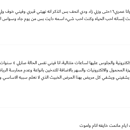
السلام عليكم ورحمة الله وبركاته لي سنه اعاني من وسواس الموت وانا عمري١٦حتى وزني زاد ودي انحف بس اتذكر انه نهيتي قبري وفي
كنت إنسانه احب الحياه وكنت احب شيء اسمه دايت بس من يوم جاء وسواس ال
يا جماعة اعتقد والله اعلم الي قاعد يصيبنا من الادمان على الاجهزة 
هزة المحمول والالكترونيات والسهر بالاضافة للتدخين بانواعة وعدم ممارسة الريا
 ان يشفيني ويشفي كل مريض بهذا المرض الخبيث الذي لا نعلم سببه الاساسي ولا
 ايام مانمت خايفه انام واموت