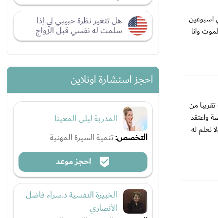
ني خوف ولي اسبوعين
هل تتغير نظرة حبيبي لي إذا
سلمت له نفسي قبل الزواج
موت وانا
احجز استشارة اونلاين
الالكترونية والجلوس عليها لساعات متتالية، انا فيني نفس الحالة صارلي ٤ سنوات تقريبا من
ضة واعتقد
المدربة ليلى المعينا
 نعلم له
التخصص:
تنمية السيرة المهنية
احجز موعد
الخبيرة النفسية د.سراء فاضل
الأنصاري