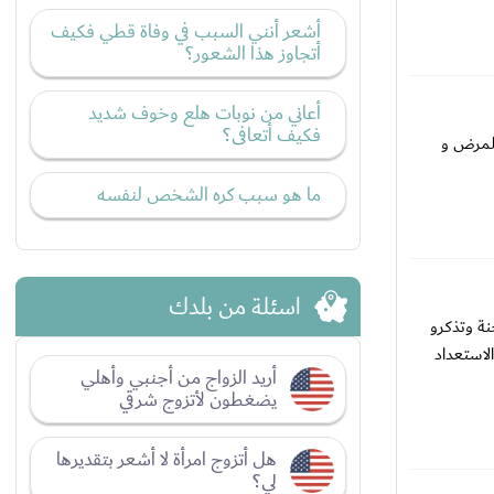
أشعر أنني السبب في وفاة قطي فكيف
أتجاوز هذا الشعور؟
أعاني من نوبات هلع وخوف شديد
فكيف أتعافى؟
المرض و
ما هو سبب كره الشخص لنفسه
اسئلة من بلدك
نة وتذكرو
لاستعداد
أريد الزواج من أجنبي وأهلي
يضغطون لأتزوج شرقي
هل أتزوج امرأة لا أشعر بتقديرها
لي؟