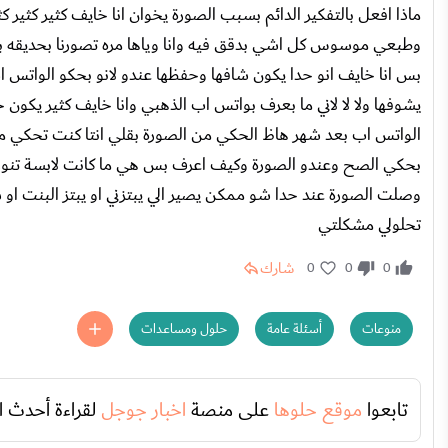
ماذا افعل بالتفكير الدائم بسبب الصورة يخوان انا خايف كثير كثير
وطبعي موسوس كل اشي بدقق فيه وانا وياها مره تصورنا بحديقه بت
بس انا خايف انو حدا يكون شافها وحفظها عندو لانو بحكو الواتس ا
يشوفها ولا لا لاني ما بعرف بواتس اب الذهبي وانا خايف كثير يكو
الواتس اب بعد شهر هاظ الحكي من الصورة بقلي انتا كنت تحكي 
بحكي الصح وعندو الصورة وكيف اعرف بس هي ما كانت لابسة تنورة
وصلت الصورة عند حدا شو ممكن يصير الي يبتزني او يبتز البنت 
تحلولي مشكلتي
شارك
0
0
0
منوعات
أسئلة عامة
حلول ومساعدات
تابعوا
موقع حلوها
على منصة
اخبار جوجل
لقراءة أحدث ا