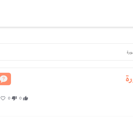
ورة
ة
0
0