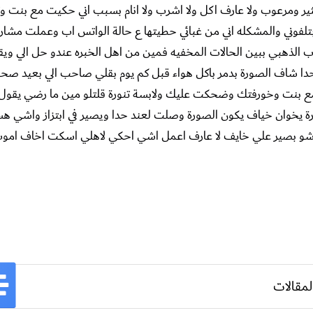
 كثير ومرعوب ولا عارف اكل ولا اشرب ولا انام بسبب اني حكيت مع بنت و
لفوني والمشكله اني من غبائي حطيتها ع حالة الواتس اب وعملت مشار
ب الذهبي ببين الحالات المخفيه فمين من اهل الخبره عندو حل الي ويق
ن حدا شاف الصورة بدمر باكل هواء قبل كم يوم بقلي صاحب الي بعيد صحب
مع بنت وخورفتك وضحكت عليك ولابسة تنورة قلتلو مين ما رضي يقو
 يخوان خياف يكون الصورة وصلت لعند حدا ويصير في ابتزاز واشي هس
او شو بصير علي خايف لا عارف اعمل اشي احكي لاهلي اسكت اخاف امو
لمقالات