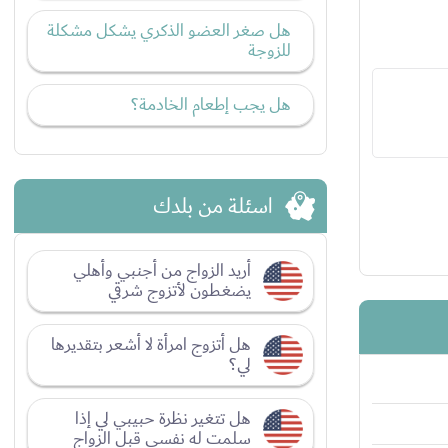
هل صغر العضو الذكري يشكل مشكلة
للزوجة
هل يجب إطعام الخادمة؟
اسئلة من بلدك
أريد الزواج من أجنبي وأهلي
يضغطون لأتزوج شرقي
هل أتزوج امرأة لا أشعر بتقديرها
لي؟
هل تتغير نظرة حبيبي لي إذا
سلمت له نفسي قبل الزواج