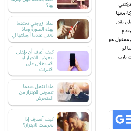
تركتني
بها؟
كة معها
لي بقدر
لماذا زوجتي تحتفظ
بهذه الصورة وماذا
ته ع
تعني عندما أرسلتها لي
ل معقول هو
ا لو
كيف أعرف أن طفلي
ت يارب
يتعرض للابتزاز أو
الاستغلال على
الانترنت
ماذا تفعل عندما
تتعرض للابتزاز من
المتحرش
كيف أتصرف إذا
تعرضت للابتزاز؟