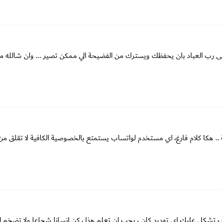
 على رب العباد بان يحفظك ويسترك من الفضيحة الي ممكن تصير ... وان شالله م
. هكا كلام فارغ، اي مستخدم لواتساب يستمتع بالخصوصية الكافية لا تقلق من
سوف تشكل عليك اي تهديد كان ، يجب ان تعلم هذا ، كن انسانا شجاعا ولا تضخم ال