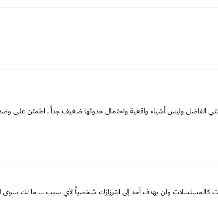
 ابنتي الفاضل وليس أشياء واقعية واحتمال حدوثها ضغيف جداً , اطمئن على وضع
ة ليست كالمسلسلات ولن يهدف أحد إلى ابترزازك شخصياً لأي سبب ... ما لك سوى ال