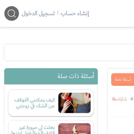
إنشاء حساب
|
تسجيل الدخول
أسئلة ذات صلة
أسئلة عامة
شارك
كيف يمكنني التوقف
0
عن الشك في زوجتي
بعثت لي صورة غير
لائقة بالخطأ فهل ابتزها