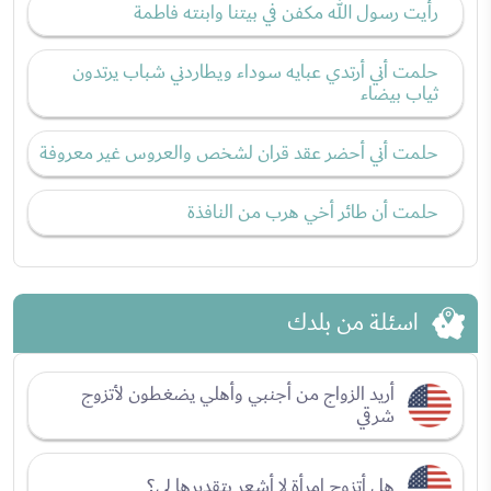
رأيت رسول الله مكفن في بيتنا وابنته فاطمة
حلمت أني أرتدي عبايه سوداء ويطاردني شباب يرتدون
ثياب بيضاء
حلمت أني أحضر عقد قران لشخص والعروس غير معروفة
حلمت أن طائر أخي هرب من النافذة
اسئلة من بلدك
أريد الزواج من أجنبي وأهلي يضغطون لأتزوج
شرقي
هل أتزوج امرأة لا أشعر بتقديرها لي؟