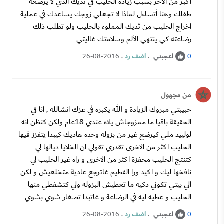
اكبر من الآخر بسبب زيادة الحليب في ثديك الذي لا يرضعه
طفلك وهنا أتساءل لماذا لا تجعلي زوجك يساعدك في عملية
اخراج الحليب من ثديك المملوء بالحليب ولو تطلب ذلك
رضاعته كي ينتهي الألم وسلامتك غاليتي
اعجبني
.
اضف رد
.
26-08-2016
0
من مجهول
حبيبتي مبروك الزيادة و الله يكبره في عزك انشالله , انا في
الحقيقة باقيا ما ممزوجاش يلاه عندي 18عام ولكن كنظن انه
لولييد ملي كيرضع غير من بزوله وحده هاديك كيبدا يتفزز فيها
الحليب اكثر من الاخرى تقدري تقولي ان الخلايا ديالها لي
كتنتج الحليب محفزة اكثر من الاخرى و راه غير الحليب لي
نافخها ليك و اكيد ورا الفطيم غاترجع عادية متخلعيش و لكن
الي بيتي تكوني دكيه ما تعطيش البزوله ولي كتشفطي منها
الحليب و عطيه ليه في الرضاعة و غاتبدا تصغار شوي بشوي
اعجبني
.
اضف رد
.
26-08-2016
0