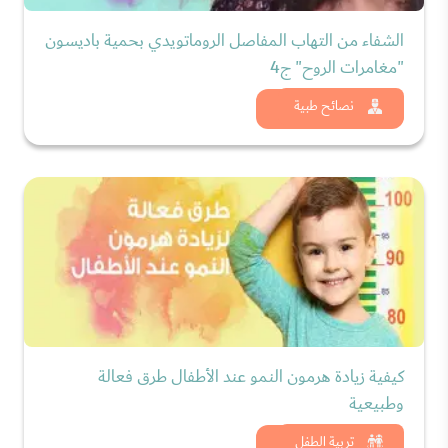
الشفاء من التهاب المفاصل الروماتويدي بحمية باديسون
"مغامرات الروح" ج4
شاهد الان
نصائح طبية
كيفية زيادة هرمون النمو عند الأطفال طرق فعالة
وطبيعية
شاهد الان
تربية الطفل