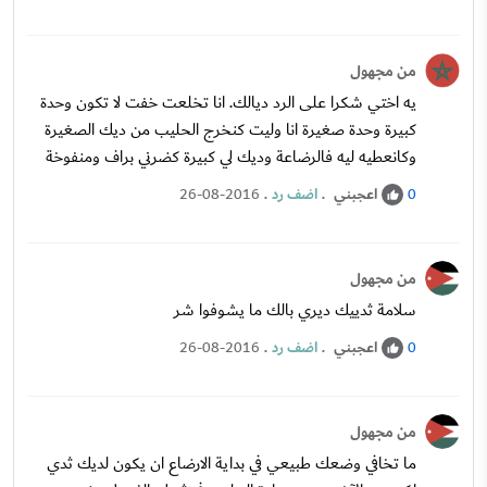
من مجهول
يه اختي شكرا على الرد ديالك. انا تخلعت خفت لا تكون وحدة
كبيرة وحدة صغيرة انا وليت كنخرج الحليب من ديك الصغيرة
وكانعطيه ليه فالرضاعة وديك لي كبيرة كضرني براف ومنفوخة
اعجبني
.
اضف رد
.
26-08-2016
0
من مجهول
سلامة ثدييك ديري بالك ما يشوفوا شر
اعجبني
.
اضف رد
.
26-08-2016
0
من مجهول
ما تخافي وضعك طبيعي في بداية الارضاع ان يكون لديك ثدي