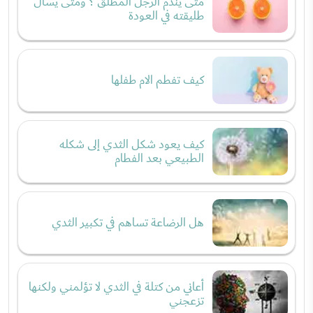
متى يندم الرجل المطلق ؟ ومتى يسأل
طليقته في العودة
كيف تفطم الام طفلها
كيف يعود شكل الثدي إلى شكله
الطبيعي بعد الفطام
هل الرضاعة تساهم في تكبير الثدي
أعاني من كتلة في الثدي لا تؤلمني ولكنها
تزعجني