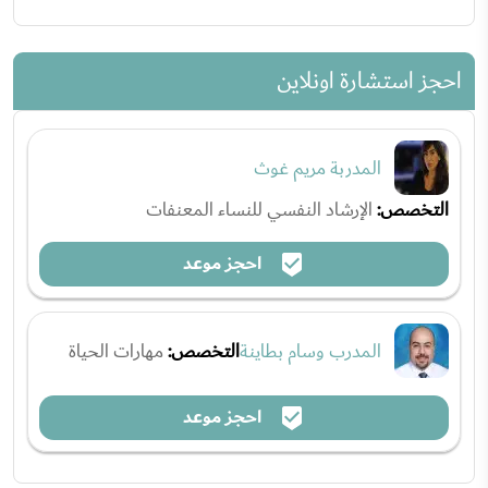
احجز استشارة اونلاين
المدربة مريم غوث
التخصص:
الإرشاد النفسي للنساء المعنفات
احجز موعد
المدرب وسام بطاينة
التخصص:
مهارات الحياة
احجز موعد