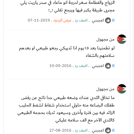
الزواج والفطامة صغر لدرجة انو ماعاد في صدر ياريت يلي
مجربى طريقة يكبر فيها ويرجع تقلي ؛_؛
اعجبني
.
اضف رد
.
عرض الردود
.
07-11-2019
0
من مجهول
لو تطمنينا بعد ١٥يوم اذا ثدييكي رجعو طبيعي او بعدهم
سلامتهم بالشفاء
اعجبني
.
اضف رد
.
10-09-2016
0
من مجهول
ما تخافي الثدي عندك وضعه طبيعي جدا ناتج عن رفض
طفلك الرضاعه منه حاولي استخدام شفاط لشفط الحليب
الزائد فيه بين فترة وأخرى وسيعود ثديك بحجمه الطبيعي
كالثدي الآخر مع الف سلامه عليكي
اعجبني
.
اضف رد
.
27-08-2016
0