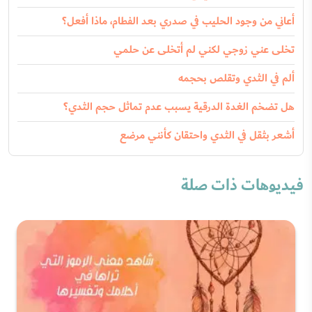
أعاني من وجود الحليب في صدري بعد الفطام، ماذا أفعل؟
تخلى عني زوجي لكني لم أتخلى عن حلمي
ألم في الثدي وتقلص بحجمه
هل تضخم الغدة الدرقية يسبب عدم تماثل حجم الثدي؟
أشعر بثقل في الثدي واحتقان كأنني مرضع
فيديوهات ذات صلة