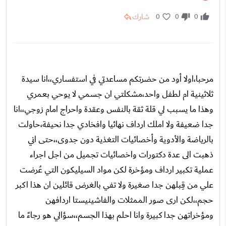
شارك
0
0
0
مرحبا،اولا أود من حضرتكم مساعدتي في استفساري،،انا سيدة
ثلاثينية ام لطفل واحد،مشكلتي ان جسمي لا يوحي بعمري
وهذا ما يسبب لي قلة ثقة بالنفس وعقدة واحراج امام زوجي،،انا
جدا ضعيفة ولا املك ارداف نهائيا وافخادي جدا نحيفة،حاولت
بالرياضة والأدوية وأخصائيات التغذية دون جدوى،،حتى اني
ذهبت الى عدة دكتورات واخصائيات تجميل من اجل اجراء
عملية تكبير ارداف ومؤخرة لكن مواد السيليكون التي عُرضت
علي من قِبلهن جدا صغيرة ولا تفي بالغرض قائلين ان هذا اكبر
حجم،،لكن ارى صور الممثلات والفاشينيستا اردافهن
ومؤخراتهن جدا كبيرة وانا احلم بهذا الجسم،،سؤالي هو رجاءً ما