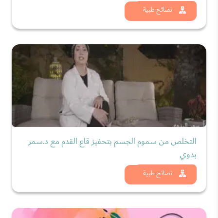
شاهد الان
نصائح طبية
التخلص من سموم الجسم بتحفيز قاع القدم مع د.سمر
بدوي
شاهد الان
نصائح طبية