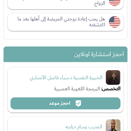
الزواج
هل يجب إعادة زوجتي المريضة إلى أهلها بعد ما
اكتشفته
احجز استشارة اونلاين
الخبيرة النفسية د.سراء فاضل الأنصاري
التخصص:
البرمجة اللغوية العصبية
احجز موعد
المدرب وسام دبابنه