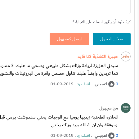
كيف تود أن يظهر اسمك على الاجابة ؟
سجّل الدخول
ارسل كمجهول
خبيرة التغذية لانا فايد
سيدتي العزيزة لزيادة وزنك بشكل طبيعي وصحي ما عليك الا ممارسة 
كما تريدين وايضاً عليك تناول حصص وافرة من البروتينات والنشويات
اعجبني
.
اضف رد
.
01-09-2019
0
من مجهول
الحلاوه الطحنيه زيديها يوميا مع الوجبات يعني سندوشت يومي قب
.زموفقة وان ان شالله بزيد وزنك يختي
اعجبني
.
اضف رد
.
01-09-2019
0