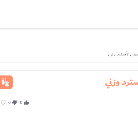
وني لأسترد وزني
ترد وزني
0
0