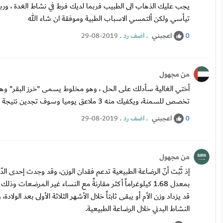
يجب عليك الذهاب الى الطبيب فربما لديك فرط في نشاط الغدة ، وربم
تيأسي ولكن ألتمسي الاسباب الطبية وموفقة ان شاء الله
اعجبني
.
اضف رد
.
29-08-2019
0
من مجهول
أختي الغالية سأدلك على الحل ، وهو مخلوط يسمى "خرز البقر" و
تخصص للسمنة، ويكفيك منه 3 ملاعق يوميا وسوف تجدين نتيجة مبهرة
اعجبني
.
اضف رد
.
29-08-2019
0
من مجهول
بمعدل 1.68 كيلوغراماً أكثر مقارنةً مع النساء غير المرضعا
قد يزداد وزن الأم أو يبقى ثابتاً خلال الأشهر الثلاثة الأولى بعد الول
النشاط البدني خلال الرضاعة الطبيعية.