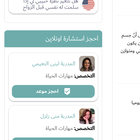
هل تتغير نظرة حبيبي لي إذا
سلمت له نفسي قبل الزواج
ى أنّ جسم
احجز استشارة اونلاين
أن يكون
ّي ومتوازن
المدربة لبنى النعيمي
التخصص:
مهارات الحياة
احجز موعد
اتك يزيد عن 5000 سعر حراراي يوميا
المدربة منى زلزل
التخصص:
مهارات الحياة