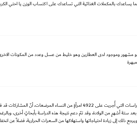
ا يساعدك بالمكملات الغذائية التي تساعدك على اكتساب الوزن يا احتي الكريمة
هو مشهور وموجود لدى العطارين وهو خليط من عسل وعدد من المكونات الاخرى
إذ ثَبُت أنّ الرضاعة الطبيعية تدعم فقدان الوزن، وقد وجدت إحدى الدّراسات التي أُجريت على 4922 امرأةٍ من النساء المرضعات، أنّ ا
ت وذلك بعد ستة أشهرٍ من الولادة، وقد تمّ دعم نتيجة هذه الدراسة بأبحاثٍ أخرى، وبالر
ادة، ويرجع ذلك إلى زيادة احتياجاتها واستهلاكها من السعرات الحرارية، فضلاً عن انخ