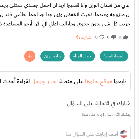
اعاني من فقدان الوزن وانا قصيرة اريد ان اجعل جسدي ممتلئ برغ
ان متزوجه وعندما انجبت انخفض وزني جدا جدا مما اخافني فقدان ال
جربت كل شي بدون جدوي ومازالت اعاني الي الان أرجو المساعدة ضر
شارك
0
0
0
الصحة العامة
جمال المرأة
زيادة الوزن
تابعوا
موقع حلوها
على منصة
اخبار جوجل
لقراءة أحدث ا
شارك في الاجابة على السؤال
يمكنك الآن ارسال إجابة علي سؤال
أضف إجابتك على السؤال هنا