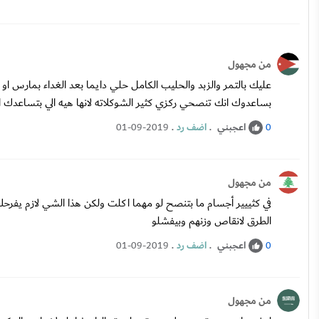
من مجهول
عليك بالتمر والزبد والحليب الكامل حلي دايما بعد الغداء بمارس
بساعدوك انك تنصحي ركزي كثير الشوكلاته لانها هيه الي بتساعدك
اعجبني
.
اضف رد
.
01-09-2019
0
من مجهول
في كثييير أجسام ما بتنصح لو مهما اكلت ولكن هذا الشي لازم يفرحك لا
الطرق لانقاص وزنهم وبيفشلو
اعجبني
.
اضف رد
.
01-09-2019
0
من مجهول