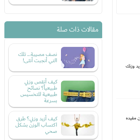
مقالات ذات صلة
نصف مصيبة... تلك
التي أنجبت أنثى!
يد وزنك
كيف أنقص وزني
طبيعياً؟ نصائح
طبيعية للتخسيس
بسرعة
 مفيده
كيف أزيد وزني؟ طرق
اكتساب الوزن بشكل
صحي