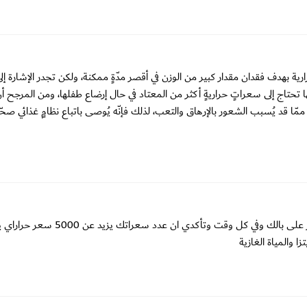
ية بهدف فقدان مقدار كبير من الوزن في أقصر مدّةٍ ممكنة، ولكن تجدر الإشارة إل
إنها تحتاج إلى سعراتٍ حراريةٍ أكثر من المعتاد في حال إرضاع طفلها، ومن المرجح 
مّا قد يُسبب الشعور بالإرهاق والتعب، لذلك فإنّه يُوصى باتباع نظامٍ غذائي صح
عليك ان ترفعي عدد سعراتك الحرارية في الطعام ، كلي كل ما يخطر على بالك وفي كل وقت وتأكدي ان عدد سعر
 والمياة الغازية