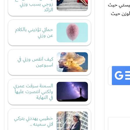
زوجي بسبب وزني
نفيستي حيث
الزائد
الوزن حيث
حماتي تؤذيني بالكلام
عن وزني
كيف انقص وزني في
اسبوعين
السمنة سرقت عمري
ولكني انتصرت عليها
في النهاية
خطيبي يهددني بتركي
لاني سمينه ..