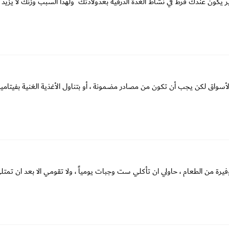
يكون عندك فرط في نشاط الغدة الدرقية بعدولادتك ولهذا السبب وزنك لا يزيد 
سواق لكن يجب أن تكون من مصادر مضمونة ، أو بتناول الأغذية الغنية بفيتامي
وفيرة من الطعام ، حاولي ان تأكلي ست وجبات يومياً ، ولا تقومي الا بعد ان تم