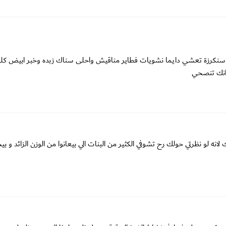
 او سنكرزة تعشي دايما نشويات فطاير مناقيش واحلى سناك زبده وخبر ابيض كل
 انك تنصحي
نه لو نظرتي حولك رح تشوفي الكثير من البنات الي بيعانوا من الوزن الزائد و بي