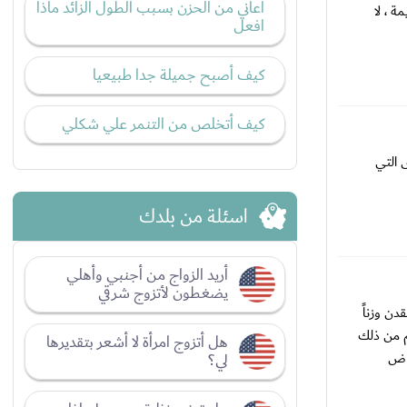
أعاني من الحزن بسبب الطول الزائد ماذا
 ، لا
افعل
كيف أصبح جميلة جدا طبيعيا
كيف أتخلص من التنمر علي شكلي
 التي
اسئلة من بلدك
أريد الزواج من أجنبي وأهلي
يضغطون لأتزوج شرقي
لمشاركات قد فقدن وزناً
غم من ذلك
هل أتزوج امرأة لا أشعر بتقديرها
فاض
لي؟