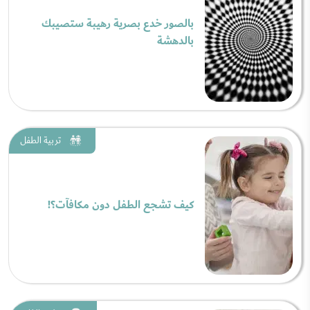
بالصور خدع بصرية رهيبة ستصيبك
بالدهشة
تربية الطفل
كيف تشجع الطفل دون مكافآت؟!