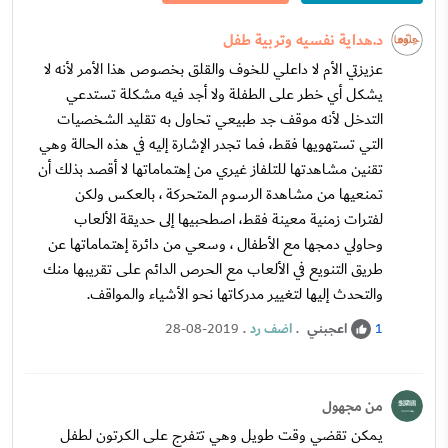
د.هداية نفسيه وتربية طفل
عزيزتي الأم لا داعلي للخوف والقلق بخصوص هذا الأمر لأنه لا
يشكل أي خطر على الطفلة ولا أجد فيه مشكلة تستدعي
التدخل لأنه موقف جد طبيعي تحاول به تقليد الشخصيات
التي تستهويها فقط، فما تجدر الإشارة إليه في هذه الحالة وهي
تقنين مشاهدتها للتلفاز غيري من إهتماماتها لا أقصد بذلك أن
تمنعيها من مشاهدة الرسوم المتحركة ، بالعكس ولكن
لفترات زمنية معينة فقط، اصطحبيها إلى حديقة الألعاب
وحاولي دمجها مع الأطفال ، وسعي من دائرة إهتماماتها عن
طريق التنويع في الألعاب مع الحرص الدائم على تقريبها منك
والتحدث إليها لتغيير مدركاتها نحو الأشياء والمواقف.
اعجبني
.
اضف رد
.
28-08-2019
1
من مجهول
يمكن تقضي وقت طويل وهي تتفرج على الكرتون لطفل