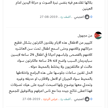
بكائها تقلدهم فيه بنفس نبرة الصوت و حركة اليدين امام
العينين
اعجبني
.
اضف رد
.
27-08-2019
0
من مجهول
كثييير من الاطفال هذه الايام يقلدون الكرتون بشكل فظيع
حركاتهم وكلامهم وحتى اسمع اطفال تحت سن العاشره
كلامهم بالفصحى ولباسهم احيانا في اطفال 24 ساعه لابسين
سبايدرمان السبب واضح لانه 24 ساعه عالكرتون سواء
عالنت او عالتلفزيون ولا يختلط بالمحيط حوله .
الحل تقنين ساعات جلوسها على هذه البرامج واختلاطها
بالمحيط سواء الجيران او الاهل والاقارب او حديقه وغيره
وتحدثي معها بوضوح بإنها اصبحت كبيره على هيك تصرفات
فهذا اعطى نتائج جيده جدا مع ناس اعرفهم وبالتوفيق للجميع
اعجبني
.
اضف رد
.
عرض الردود
.
27-08-2019
0