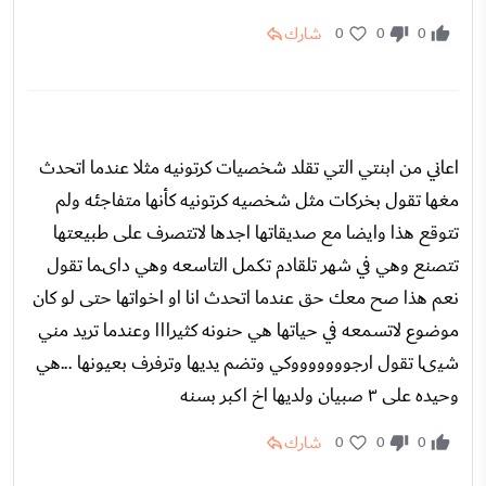
شارك
0
0
0
اعاني من ابنتي التي تقلد شخصيات كرتونيه مثلا عندما اتحدث
مغها تقول بخركات مثل شخصيه كرتونيه كأنها متفاجئه ولم
تتوقع هذا وايضا مع صديقاتها اجدها لاتتصرف على طبيعتها
تتصنع وهي في شهر تلقادم تكمل التاسعه وهي داىما تقول
نعم هذا صح معك حق عندما اتحدث انا او اخواتها حتى لو كان
موضوع لاتسمعه في حياتها هي حنونه كثيرااا وعندما تريد مني
شيىا تقول ارجوووووووكي وتضم يديها وترفرف بعيونها ...هي
وحيده على ٣ صبيان ولديها اخ اكبر بسنه
شارك
0
0
0