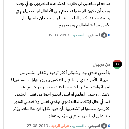
ساعه او ساعتين ان طارت لمشاهده التلفزيون وباقي وقته
يجب أن تكون قراءه ولعب مع باقي الأطفال او تسجيلهم في
رياضه معينه يكون الطفل متقبلها ويحب ان يلعبها على
الأهل مراقبه أطفالهم وتوجيههم
اعجبني
.
اضف رد
.
05-09-2019
0
من مجهول
يا أختي عادي جدا وخليكن أكثر توعية وتثقفوا بخصوص
التربية.. الأمر عادي وشائع وبالعكس ينبئ بمهارات مستقبيلة
لغوية واجتماعية وانا شخصيا كنت هكذا وامر شائع عند
الاطفال وحيدي اهلهم او ليس لديهم اخوة من نفس الجنس
كما في حال ابنتك.. لذلك تروي وخذي نفس ولا تعطي الامور
اكثر من حجمها او تشعريها بأن فيها خلل! لان هذا ماقد يؤثر
حقا على ابنتك وينطبع في مؤخرة عقلها...
اعجبني
.
اضف رد
.
عرض الردود
.
27-08-2019
0