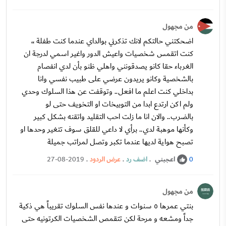
من مجهول
اضحكتني حالتكم لانك تذكرني بوالداي عندما كنت طفلة ،،
كنت اتقمس شخصيات واعيش الدور واغير اسمي لدرجة ان
الغرباء حقا كانو يصدقونني واهلي ظنو بأن لدي انفصام
بالشخصية وكانو يريدون عرضي على طبيب نفسي وانا
بداخلي كنت اعلم ما افعل.. وتوقفت عن هذا السلوك وحدي
ولم اكن ارتدع ابدا من التوبيخات او التخويف حتى لو
بالضرب.. والان انا ما زلت احب التقليد واتقنه بشكل كبير
وكأنها موهبة لدي.. برأي لا داعي للقلق سوف تتغير وحدها او
تصبح هواية لديها عندما تكبر وتصل لمراتب جميلة
اعجبني
.
اضف رد
.
عرض الردود
.
27-08-2019
0
من مجهول
بنتي عمرها ٥ سنوات و عندها نفس السلوك تقريباً هي ذكية
جداً ومشعه و مرحة لكن تتقمص الشخصيات الكرتونيه حتى