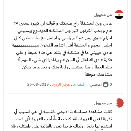
من مجهول
عادي وين المشكلة راح ضحكك و قولك اني كبيرة عمري ٢٧
عام و بحب الكرتون كثير وبن المشكلة الموضوع بيسببلي
احراج شوي بس عم كبر راسي و اجلس مع بنات اختي كاني
اجلس معهم و الحقيقة أنني اشاهد الكرتون ههههههههههههه
عادي حبيبتي ما في مشكلة في بنتك هي فتاة لطيفة و علي
فكرة عادي الاطفال في السن عم بيقلدوا اي شيء المهم ألا
تقلد الخطأ و هذا يستدعي رقابة منك و تحديد ما يمكن
مشاهدته موفقة
اعجبني
.
اضف رد
.
عرض الردود
.
26-08-2019
0
من مجهول
كانت مشاهدة مسلسلات الانيمي بالنسبة لي هي السبب في
تقوية لغتي العربية ، لقد كنت دائماً، أحب العربية لأني كنت
استمع لها دئما ، ولذلك فربما تعود بالفائدة على طفلتك ، فلا