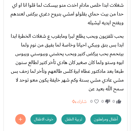
شغلات ابدا خلص مادام اخدت منو بيسكت لما قلوا انا او اي
حدا من بيت حماي بقلولو امشي بنروح دغري بركض لعندهم
ويفتح ايديه ليشيله
بحب تلفزيون وبحب يطلع لبرا ومابقرب ع شغلات الخطرة ابدا
ابدا بس بنق وببكي احيانا وخاصة لما بفيق من نوم ولما
بيتحمم بحب يركض كتير وبحب يحضني وببوسني ويبوس
ابوه وستو ولما كان صغير كان هادي تأخر كتير لطالع سنون
طبعا بعد مادكتور عطاه ابرة كلس طالعهم وتأخر لما زحف بس
مشي عادي مشي بسنة وكم شهر خايفة يكون معو توحد لا
سمح الله بعيد عن
شارك
0
0
0
أطفال ومراهقون
تربية الطفل
خوف الاطفال