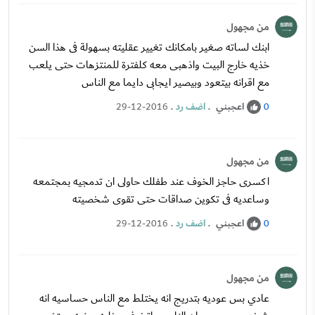
من مجهول
ابنك لساته صغير بامكانك تغيير عقليته بسهولة فى هذا السن
خذيه خارج البيت واذهبى معه كلفترة للمنتزهات حتى يلعب
مع اقرانه بيتعود وبيصير ايجابى دايما مع الناس
اعجبني
.
اضف رد
.
29-12-2016
0
من مجهول
اكسرى حاجز الخوف عند طفلك حاولى ان تدمجيه بمجتمعه
وساعديه فى تكوين صداقات حتى تقوى شخصيته
اعجبني
.
اضف رد
.
29-12-2016
0
من مجهول
عادي بس عوديه بتدريج انه يختلط مع الناس حساسيه انه