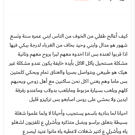
كيف أعالج طفلي من الخوف من الناس ابني عمره سنة وتسع
شهور هو مدال وابني وحيد بخاف من الغرباء لدرجة ببكي فيها
اذا قربوا لعنده بس اذا اخدوه معهم لبرا بروح معهم وتانية
مشكلة مستحيل ياكل الاكل بأيده خايفة يكون عندو مشكلة غير
هيك هو طبيعي وبتواصل بصريا والعناق تمام وبحكي كلمتين
بس ماما وهم يعني اكل نحن ساكنين مع أهل زوجي ويحبهم
كلهم وبلعب بسيارة مزبوط ومابلعب بدولاب وماعندو رفرفة
ايدين ولا بمشي على روس اصابعو بس تركيزو قليل
احيانا لما بناديه باسمو يستجيب وأحيانا لا ولما علموا شغلة
بسيطة بتعلق براسو وبضل متذكره وبأشرلي ع تلفزيون لشغلو
ياه وبأشرلي ع كتير شغلات لاعطيه ياه مانوا عنيد ليصر ع