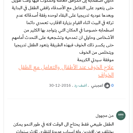
حاولي اصطحابه إلى المرافق العامة والمكوث فيها وقت طويل
حتى يتعود على التفاعل مع الأصدقاء رافقي الطفل في البداية
وبعدها عوديه تدريجيا على البقاء لوحده رفقة أصدقائه عدم
تركه في البيت اثناء القيام بزيارة الاقارب تعمدي دائما
اصطحابه خصوصا في المكان التي يتواجد بها الكثير من
الأشخاص وحاولي ان تمدحيه وتشجعيه على التحدث أمامهم
حتى يكسر ذلك الخوف فبهذه الطريقة يتعود الطفل تدريجيا
ويتخلص من الخوف
موفقة سيدتي الكريمة
علاج الخوف عند الأطفال والتعامل مع الطفل
الخواف
اعجبني
.
اضف رد
.
30-12-2016
0
من مجهول
الطفل طبيعي فقط يحتاج الى الوقت لانه في طور النمو يمكن
يختلف عن الاخرين وله اسباب عديدة انتظري ثلاث سنوات