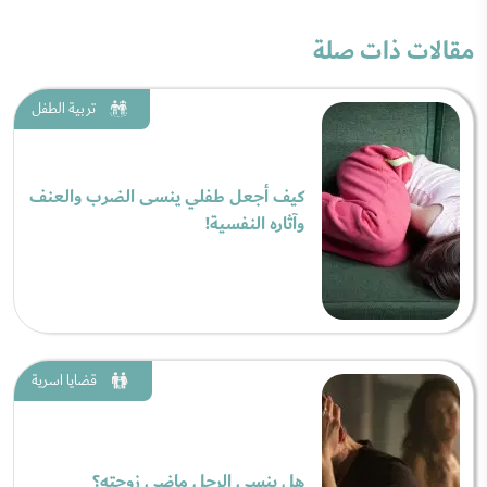
مقالات ذات صلة
تربية الطفل
كيف أجعل طفلي ينسى الضرب والعنف
وآثاره النفسية!
قضايا اسرية
هل ينسى الرجل ماضي زوجته؟