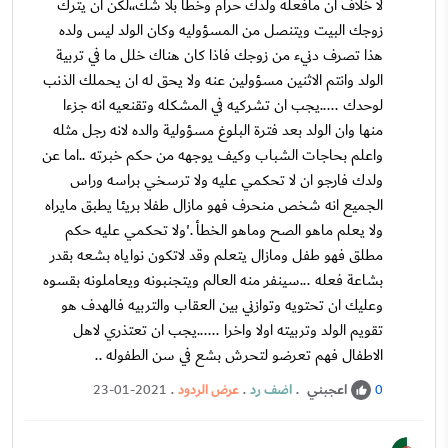
لا خلاف ان مافعله ولدك حرام وخطأ بلا شك،،لكن ان يترك
زوجك البيت ويتنصل من المسؤوليه وكان الولد ليس ولده
هذا تصرف دنيء من زوجك فاذا كان هناك خلل ما في تربية
الولد وانتم الاثنين مسؤولين عنه ولا يحق له ان يحملك الذنب
لوحدك .....يجب ان تشركيه في المشكله وتقنعيه انه جزءا
منها وان الولد بعد فترة البلوغ مسؤولية والده لانه رجل مثله
واعلم بحاجات الشباب وكيف يوجهه من حكم خبرته ..اما عن
ولدك فارجو ان لا تحكمي عليه ولا ترسخي براسه وراس
الجميع انه شخص منحرف فهو مازال طفلا بريئا يطبق مايراه
ولا يعلم ماهو الصح وماهو الخطأ .'ولا تحكمي عليه حكم
مطلق فهو طفل ومازال يتعلم وقد لاتكون نواياه بشعه بقدر
بشاعة فعله ...سينفر منه العالم ويتجنبونه ويعاملونه بقسوه
وعليك ان تحتويه وتوازني بين العقاب والتربيه فالهدف هو
تقويم الولد وتربيته اولا واخرا ......يجب ان تعتذري لاهل
الاطفال فهم تعرضو لتحرش بشع في سن الطفوله ..
اعجبني
.
اضف رد
.
عرض الردود
.
23-01-2021
0