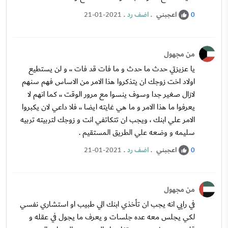
اعجبني
.
اضف رد
.
21-01-2021
0
من مجهول
يا عزيزتي حدث ما حدث و ما فات قد فات ،، و لن يستطيع
اولاد اخت زوجك ان يتذكروا هذا الامر من الاساس فهم سنهم
لازال صغير جدا وسوف ينسوا مع مرور الوقت ،، كما انهم لا
يعرفوا ما هذا الامر و ما هي غايته ايضا ،، فلا داعي لان يكبروا
الامر علي ابنك ، ويجب ان تتكاتفي انت و زوجك لتربيته تربيه
سليمه و وضعه علي الطريق المستقيم .
اعجبني
.
اضف رد
.
21-01-2021
0
من مجهول
في رايي انه يجب ان تأخذي ابنك الي طبيب او استشاري نفسي
لكي يجلس معه عده جلسات و يعرف ما يجول في عقله و