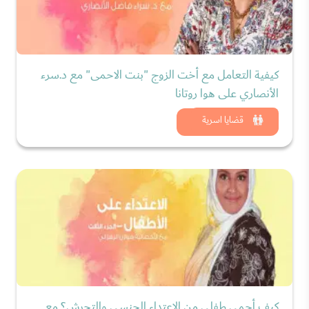
كيفية التعامل مع أخت الزوج "بنت الاحمى" مع د.سرء
الأنصاري على هوا روتانا
شاهد الان
قضايا اسرية
كيف أحمي طفلي من الاعتداء الجنسي والتحرش؟ مع