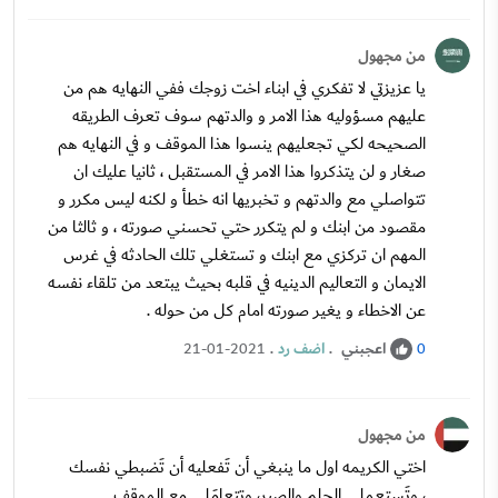
من مجهول
يا عزيزتي لا تفكري في ابناء اخت زوجك ففي النهايه هم من
عليهم مسؤوليه هذا الامر و والدتهم سوف تعرف الطريقه
الصحيحه لكي تجعليهم ينسوا هذا الموقف و في النهايه هم
صغار و لن يتذكروا هذا الامر في المستقبل ، ثانيا عليك ان
تتواصلي مع والدتهم و تخبريها انه خطأ و لكنه ليس مكرر و
مقصود من ابنك و لم يتكرر حتي تحسني صورته ، و ثالثا من
المهم ان تركزي مع ابنك و تستغلي تلك الحادثه في غرس
الايمان و التعاليم الدينيه في قلبه بحيث يبتعد من تلقاء نفسه
عن الاخطاء و يغير صورته امام كل من حوله .
اعجبني
.
اضف رد
.
21-01-2021
0
من مجهول
اختي الكريمه اول ما ينبغي أن تَفعليه أن تَضبطي نفسك
، وتَستعملي الحِلم والصبر، وتتعامَلي مع الموقف