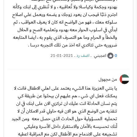
بهدوء وحِكمة وكياسة؛ ولا تُعاقبيه ، و لا تَنظري إلى ابنك وكأنه
اجترم ذنبًا فيجب ان يعود زوجك و يضمه ويعمل علي اصلاح
سلوكه معك ، فهو من الواضح انه كان لا يعرف العواقب ، ثم
ابدأي في اسلوب الحوار معه بهدوء وتعلميه الصح و الحلال
والخطأ و الحرام وما هو التصرف الذي يقوم به ، ايضا المتابعه
ضروريه حتي تتاكدي انه اخذ من تلك التجربه درسا .
اعجبني
.
اضف رد
.
21-01-2021
0
من مجهول
يا بنتي العزيزة هذا الشيء يعتمد على اهلي الاطفال فانت لا
يمكنك فعل اي شي ، هم عليهم ان بيحثوا عن طريقة كي
يتم نسان الحادثة انت عليك ان تركزي الان على ابنك في ان
تنقذيه من الوضع الذي هو الان فيه حاولي قدر الامكان أن لا
تحمليه المسؤولية حول الحادث الذي حصل معه ومن الجيد
أـنك تحسيسه بالأمان والاستقرار داخل الأسرة وعليكي
تشجيعه على الاندماج مع الأطفال لكن مع المراقبة اعطيه