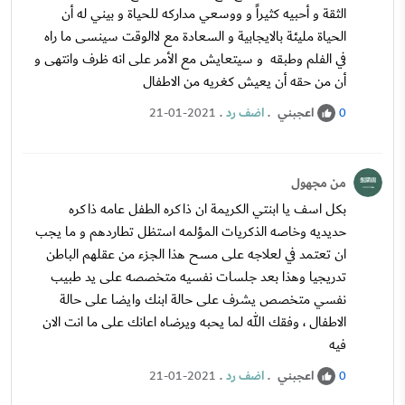
الثقة و أحبيه كثيراً و ووسعي مداركه للحياة و بيني له أن
الحياة مليئة بالايجابية و السعادة مع لاالوقت سينسى ما راه
في الفلم وطبقه و سيتعايش مع الأمر على انه ظرف وانتهى و
أن من حقه أن يعيش كغريه من الاطفال
اعجبني
.
اضف رد
.
21-01-2021
0
من مجهول
بكل اسف يا ابنتي الكريمة ان ذاكره الطفل عامه ذاكره
حديديه وخاصه الذكريات المؤلمه استظل تطاردهم و ما يجب
ان تعتمد في لعلاجه على مسح هذا الجزء من عقلهم الباطن
تدريجيا وهذا بعد جلسات نفسيه متخصصه على يد طبيب
نفسي متخصص يشرف على حالة ابنك وايضا على حالة
الاطفال ، وفقك الله لما يحبه ويرضاه اعانك على ما انت الان
فيه
اعجبني
.
اضف رد
.
21-01-2021
0