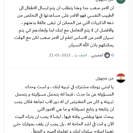
ان الامر صعب جدا وهنا يتطلب ان يتم ارسال الاطفال الى
الطبيب النفسي فهو الاقدر على مساعدتها في التخلص من
ذهه الذكريات التي من الممكن ان تبقى عالقة بذهنهم ،
والافضل ان لا يتم التعامل مع ابنك ابدا وابعادهم كي يتم
نسيان الامر من الاساس اعلم ان الامر صعب لكن مع الوقت
يمكنكهم باذن الله النسيان
اعجبني
.
اضف رد
.
21-01-2021
0
من مجهول
يا ابنتي زوجك مشترك في تربيه ابنك ، و لست وحدك
المسؤوله عن ما حدث ، فبما انه يتحمل مسؤليته و يتحمل
تربيته و كان من المفترض ان له دور الاب تجاهه فكان يجب
ان يتابعه و يتابع تصرفاته و ما هي الامور التي
يبحث عنها ويقضي وقته فيها ، ايضا لا يجب ان يترك البيت
الآن و انت في اشد الحاجه له ، بل يجب ان يقف بجوارك حتي
تعيدا اصلاح سلوك ابنك و تعلماه الصح و الخطأ .