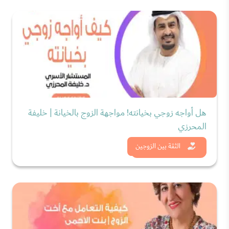
هل أواجه زوجي بخيانته! مواجهة الزوج بالخيانة | خليفة
المحرزي
شاهد الان
الثقة بين الزوجين