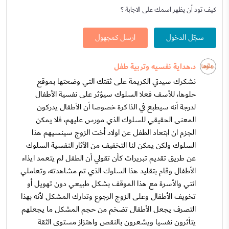
كيف تود أن يظهر اسمك على الاجابة ؟
سجّل الدخول
ارسل كمجهول
د.هداية نفسيه وتربية طفل
نشكرك سيدتي الكريمة على ثقتك التي وضعتها بموقع
حلوها، للأسف فعلا السلوك سيؤثر على نفسية الأطفال
لدرجة أنه سيطبع في الذاكرة خصوصا أن الأطفال يدركون
المعنى الحقيقي للسلوك الذي مورس عليهم، فلا يمكن
الجزم ان ابتعاد الطفل عن اولاد أخت الزوج سينسيهم هذا
السلوك ولكن يمكن لنا التخفيف من الٱثار النفسية السلوك
عن طريق تقديم تبريرات كأن تقولي أن الطفل لم يتعمد ايذاء
الأطفال وقام بتقليد هذا السلوك الذي تم مشاهدته، وتعاملي
انتي والأسرة مع هذا الموقف بشكل طبيعي دون تهويل أو
تخويف الأطفال وعلى الزوج الرجوع وتدارك المشكل لأنه بهذا
التصرف يجعل الأطفال تضخم من حجم المشكل ما يجعلهم
يتأثرون نفسيا ويشعرون بالنقص واهتزاز مستوى الثقة