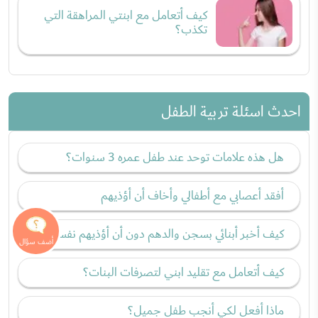
كيف أتعامل مع ابنتي المراهقة التي
تكذب؟
احدث اسئلة تربية الطفل
هل هذه علامات توحد عند طفل عمره 3 سنوات؟
أفقد أعصابي مع أطفالي وأخاف أن أؤذيهم
كيف أخبر أبنائي بسجن والدهم دون أن أؤذيهم نفسيًا؟
كيف أتعامل مع تقليد ابني لتصرفات البنات؟
ماذا أفعل لكي أنجب طفل جميل؟