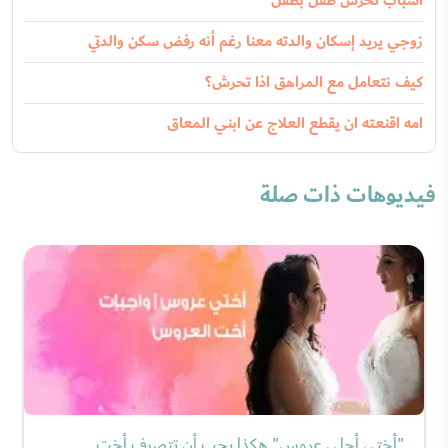
اسباب تحرش طفل بطفل
زوجي يريد إسكان والدته معنا رغم أنه رفض سكن والدتي
كيف نتعامل مع المراهق اذا تحرش؟
امه اقنعته ان يقطع العلاج عن ابني المعاق
فيديوهات ذات صلة
"أختي أحلى عروس" هكذا يجب أن تتصرف أخت