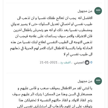
من مجهول
الافضل انه يجب ان تعالج طفلك نفسيا و ان تذهب الى
طبيب نفسي او اخصائي تعديل السلوك حتى لا يصير عدواني
ومضطرب نفسيا بعد ذلك او انه هو يتحرش باطفال اخرين
فان الاعتراف والامر سوف يساعدك على علاجه فيجب ان
تذهبي التوجه الى الطبيب النفسي لعلاج ابنك نفسيا من هذه
الحادثه واما بالنسبة للاطفال اترك الامر لهم الحرية في ذهابهم
الى طبيب نفسي ام لا
اعجبني
.
اضف رد
.
21-01-2021
0
من مجهول
يا ابنتي لقد مر االاطفال بموقف صعب و قاس عليهم و
همصغار في السن وهذا من الممكن ا يترك اثر عليهم سوف
يتم انقاذ الاولاد و انقاذ حالتهم النفسيه لا تخفيلكن هذا
يتوقف على ان تقوم بالذهاب الي استشاري نفسي لكي