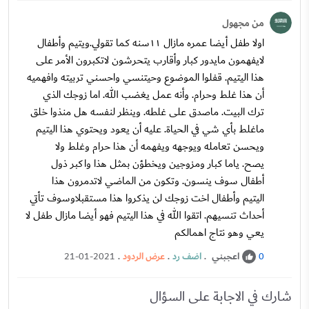
من مجهول
اولا طفل أيضا عمره مازال ١١سنه كما تقولي.ويتيم وأطفال
لايفهمون مايدور كبار وأقارب يتحرشون لاتكبرون الأمر على
هذا اليتيم. قفلوا الموضوع وحيتنسي واحسني تربيته وافهميه
أن هذا غلط وحرام. وأنه عمل يغضب الله. اما زوجك الذي
ترك البيت. ماصدق على غلطه. وينظر لنفسه هل منذوا خلق
ماغلط بأي شي في الحياة. عليه أن يعود ويحتوي هذا اليتيم
ويحسن تعامله ويوجهه ويفهمه أن هذا حرام وغلط ولا
يصح. ياما كبار ومزوجين ويخطؤن بمثل هذا واكبر ذول
أطفال سوف ينسون. وتكون من الماضي لاتدمرون هذا
اليتيم وأطفال اخت زوجك لن يذكروا هذا مستقبلاوسوف تأتي
أحداث تنسيهم. اتقوا الله في هذا اليتيم فهو أيضا مازال طفل لا
يعي وهو نتاج اهمالكم
اعجبني
.
اضف رد
.
عرض الردود
.
21-01-2021
0
شارك في الاجابة على السؤال