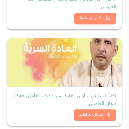
العروس
شاهد الان
قضايا اجتماعية
اكتشفت ابني يمارس العادة السرية كيف أتعامل معه؟ |
د.هاني الغامدي
شاهد الان
مشاكل المراهقين