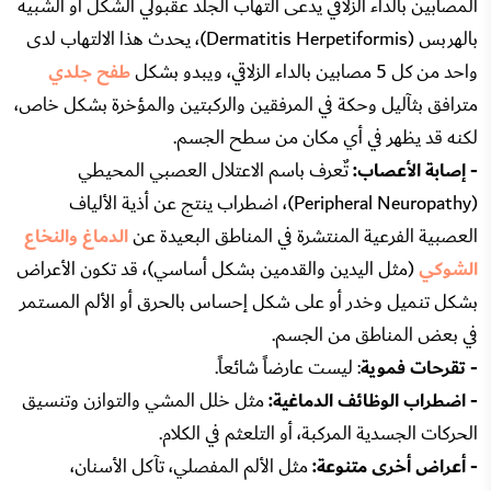
المصابين بالداء الزلاقي يدعى التهاب الجلد عقبولي الشكل أو الشبيه
بالهربس (Dermatitis Herpetiformis)، يحدث هذا الالتهاب لدى
واحد من كل 5 مصابين بالداء الزلاقي، ويبدو بشكل
طفح جلدي
مترافق بثآليل وحكة في المرفقين والركبتين والمؤخرة بشكل خاص،
لكنه قد يظهر في أي مكان من سطح الجسم.
- إصابة الأعصاب:
تٌعرف باسم الاعتلال العصبي المحيطي
(Peripheral Neuropathy)، اضطراب ينتج عن أذية الألياف
العصبية الفرعية المنتشرة في المناطق البعيدة عن
الدماغ والنخاع
الشوكي
(مثل اليدين والقدمين بشكل أساسي)، قد تكون الأعراض
بشكل تنميل وخدر أو على شكل إحساس بالحرق أو الألم المستمر
في بعض المناطق من الجسم.
- تقرحات فموية
: ليست عارضاً شائعاً.
- اضطراب الوظائف الدماغية:
مثل خلل المشي والتوازن وتنسيق
الحركات الجسدية المركبة، أو التلعثم في الكلام.
- أعراض أخرى متنوعة:
مثل الألم المفصلي، تآكل الأسنان،