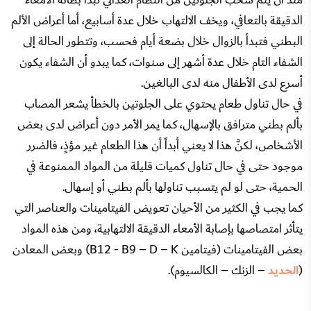
الدقيقة بالتعافي، ويخف الالتهاب خلال عدة أسابيع، أما أعراض الألم
البطني فتبدأ بالزوال خلال بضعة أيام فحسب، وتتطور الحالة إلى
الشفاء التام خلال عدة أشهر إلى سنوات، كما يبدو أن الشفاء يكون
أسرع لدى الأطفال منه لدى البالغين.
في حال تناول طعام يحتوي على الجلوتين بالخطأ يشعر المصاب
بألم بطني مترافق بالإسهال، كما يمر الأمر دون أعراض لدى بعض
الأشخاص، لكنَّ هذا لا يعني أبداً أن هذا الطعام غير مؤذٍ، فالضرر
موجود حتى في حال تناول كميات قليلة من المواد الممنوعة في
الحمية، حتى لو لم يتسبب تناولها بألم بطني أو إسهال.
كما يجب في الكثير من الأحيان تعويض الفيتامينات والعناصر التي
يتأثر امتصاصها بإصابة الأمعاء الدقيقة الالتهابية، ومن هذه المواد
بعض الفيتامينات (فيتامين B12 - B9 – D – K) وبعض المعادن
(
الحديد
– الزنك – الكالسيوم).