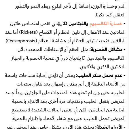
الدم وخسارة الوزن، إضافة إلى تأخر البلوغ وبطء النمو والتطور
العقلي كما ذكرنا.
-
خسارة الكالسيوم
والفيتامين D:
يؤدي نقص امتصاص هاتين
المادتين عند الأطفال إلى تلين العظام أو الكساح (Rickets) أما عند
البالغين فيُحدث ترقق العظام أو هشاشة العظام (Osteoporosis).
- مشاكل الخصوبة:
مثل العقم أو الإسقاطات المتعددة، لأن
الكالسيوم والفيتامين D يلعبان دوراً في عملية الخصوبة والجهاز
التكاثري الذكري والأنثوي.
- عدم تحمل سكر الحليب:
يمكن أن تؤدي إصابة مساحات واسعة
من الأمعاء الدقيقة إلى ألم بطني وإسهال بعد تناول منتجات
الحليب، حتى وإن لم تحتوِ هذه المنتجات على الجلوتين، يبدأ جسد
المريض بتقبل الحليب ومنتجاته مرة أخرى بعد الالتزام بالحمية
الخالية من الجلوتين، لكن في بعض الحالات الشديدة لا يستطيع
المريض تحمل الحليب حتى مع شفاء الأمعاء والالتزام بالحمية.
- الأورام الخبيثة:
تحدث هذه الأورام بشكل خاص عند المرضى غير