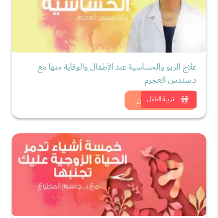
علاج الربو والحساسية عند الأطفال والوقاية منها مع
د.سندس العجرم
شاهد الان
تربية الطفل